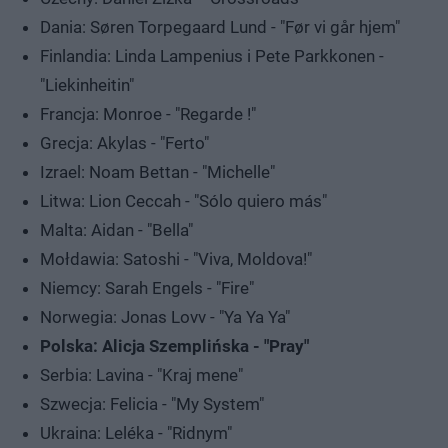
Dania: Søren Torpegaard Lund - "Før vi går hjem"
Finlandia: Linda Lampenius i Pete Parkkonen -
"Liekinheitin"
Francja: Monroe - "Regarde !"
Grecja: Akylas - "Ferto"
Izrael: Noam Bettan - "Michelle"
Litwa: Lion Ceccah - "Sólo quiero más"
Malta: Aidan - "Bella"
Mołdawia: Satoshi - "Viva, Moldova!"
Niemcy: Sarah Engels - "Fire"
Norwegia: Jonas Lovv - "Ya Ya Ya"
Polska: Alicja Szemplińska - "Pray"
Serbia: Lavina - "Kraj mene"
Szwecja: Felicia - "My System"
Ukraina: Leléka - "Ridnym"