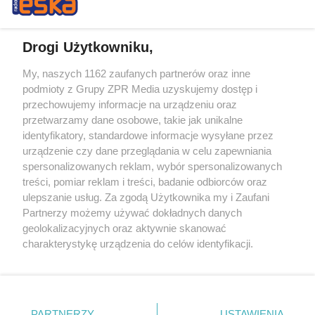
Drogi Użytkowniku,
My, naszych 1162 zaufanych partnerów oraz inne
Żaden utwór zamieszczony w serwisie nie może być powielany i
podmioty z Grupy ZPR Media uzyskujemy dostęp i
rozpowszechniany lub dalej rozpowszechniany w jakikolwiek sposób (w
przechowujemy informacje na urządzeniu oraz
tym także elektroniczny lub mechaniczny) na jakimkolwiek polu
eksploatacji w jakiejkolwiek formie, włącznie z umieszczaniem w
przetwarzamy dane osobowe, takie jak unikalne
Internecie bez pisemnej zgody właściciela praw. Jakiekolwiek użycie lub
identyfikatory, standardowe informacje wysyłane przez
wykorzystanie utworów w całości lub w części z naruszeniem prawa,
tzn. bez właściwej zgody, jest zabronione pod groźbą kary i może być
urządzenie czy dane przeglądania w celu zapewniania
ścigane prawnie.
spersonalizowanych reklam, wybór spersonalizowanych
treści, pomiar reklam i treści, badanie odbiorców oraz
ulepszanie usług. Za zgodą Użytkownika my i Zaufani
Partnerzy możemy używać dokładnych danych
geolokalizacyjnych oraz aktywnie skanować
charakterystykę urządzenia do celów identyfikacji.
Ponieważ cenimy Twoją prywatność, prosimy o zgodę na
O nas
korzystanie z tych technologii poprzez kliknięcie
Informacje prawne
„Akceptuję”. Zgoda jest dobrowolna i zawsze możesz ją
zmienić/wycofać klikając przycisk ustawień prywatności
PARTNERZY
USTAWIENIA
Nasze serwisy