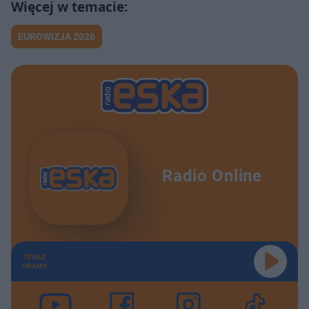
KASIA SIENKIEWICZ solo! Ze stresu nie mogła spać! ALE GOŚĆ
9:56
EUROWIZJA 2026
RUBENS wyrzucił nowy album do kosza i ruszył pod palmę?! ALE GOŚĆ
13:59
BEMY po raz pierwszy po polsku! Jak im poszło? ALE GOŚĆ
17:38
MAKS TACHASIUK z pierwszą płytą! Czy "Wieje" dla niego w dobrą stronę? ALE GOŚĆ
17:33
Więcej niż 3 słowa! EDZIO w duecie z Sonią Maselik - czy chce być gwiazdą popu? ALE GOŚĆ
17:18
Radio Online
JULIA WIENIAWA zamknięta na noc w sklepie? Nowy klip artystki! ALE GOŚĆ
14:55
Jak oczarować bliskich w Wielkanoc? Iluzjonista MACIEK PISKORZ uczy sztuczek! ALE GOŚĆ
15:26
TERAZ
Nie da się jej nie zauważyć! CLEO już w kolorach lata! ALE GOŚĆ
14:56
GRAMY
PSZONA i FANKA w duecie! Czy uda się powtórzyć sukces hitu "Zły"? ALE GOŚĆ
12:30