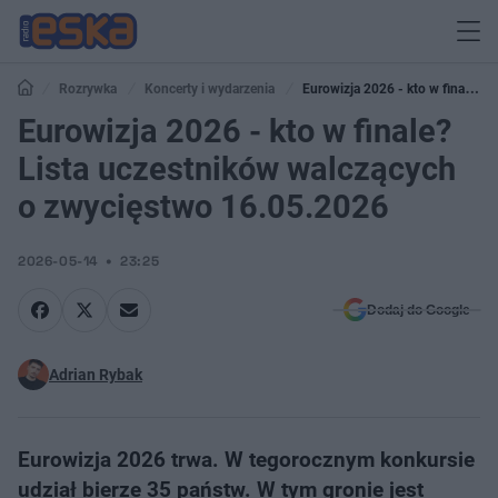
Rozrywka
Koncerty i wydarzenia
Eurowizja 2026 - kto w finale?
Lista uczestników walczących o zwycięstwo 16.05.2026
Eurowizja 2026 - kto w finale?
Lista uczestników walczących
o zwycięstwo 16.05.2026
2026-05-14
23:25
Dodaj do Google
Adrian Rybak
Eurowizja 2026 trwa. W tegorocznym konkursie
udział bierze 35 państw. W tym gronie jest