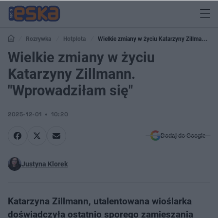
Rozrywka
Hotplota
Wielkie zmiany w życiu Katarzyny Zillmann.
"Wprowadziłam się"
Wielkie zmiany w życiu
Katarzyny Zillmann.
"Wprowadziłam się"
2025-12-01
10:20
Dodaj do Google
Justyna Klorek
Katarzyna Zillmann, utalentowana wioślarka
doświadczyła ostatnio sporego zamieszania