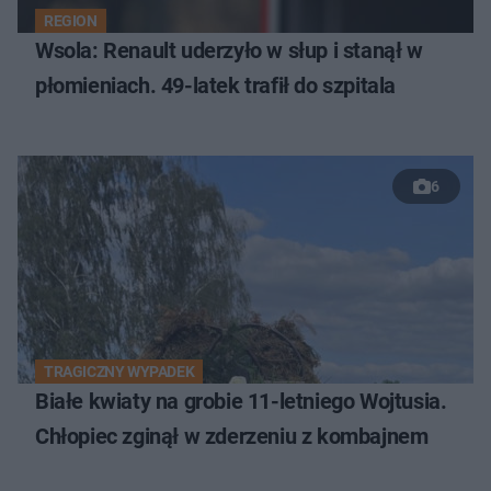
REGION
Wsola: Renault uderzyło w słup i stanął w
płomieniach. 49-latek trafił do szpitala
6
TRAGICZNY WYPADEK
Białe kwiaty na grobie 11-letniego Wojtusia.
Chłopiec zginął w zderzeniu z kombajnem