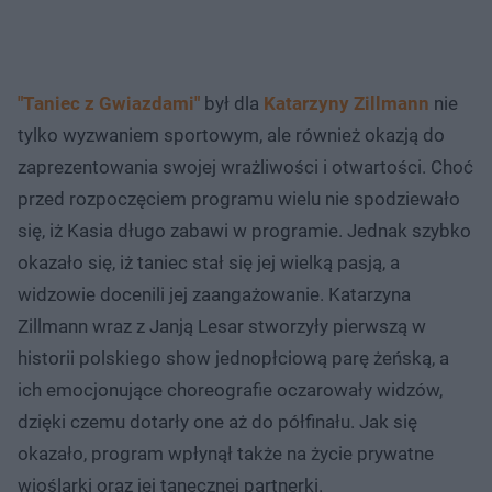
"Taniec z Gwiazdami"
był dla
Katarzyny Zillmann
nie
tylko wyzwaniem sportowym, ale również okazją do
zaprezentowania swojej wrażliwości i otwartości. Choć
przed rozpoczęciem programu wielu nie spodziewało
się, iż Kasia długo zabawi w programie. Jednak szybko
okazało się, iż taniec stał się jej wielką pasją, a
widzowie docenili jej zaangażowanie. Katarzyna
Zillmann wraz z Janją Lesar stworzyły pierwszą w
historii polskiego show jednopłciową parę żeńską, a
ich emocjonujące choreografie oczarowały widzów,
dzięki czemu dotarły one aż do półfinału. Jak się
okazało, program wpłynął także na życie prywatne
wioślarki oraz jej tanecznej partnerki.