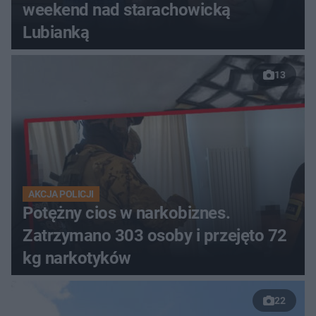
weekend nad starachowicką
Lubianką
13
AKCJA POLICJI
Potężny cios w narkobiznes.
Zatrzymano 303 osoby i przejęto 72
kg narkotyków
22