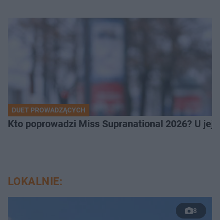
DUET PROWADZĄCYCH
Kto poprowadzi Miss Supranational 2026? U jej
LOKALNIE:
8