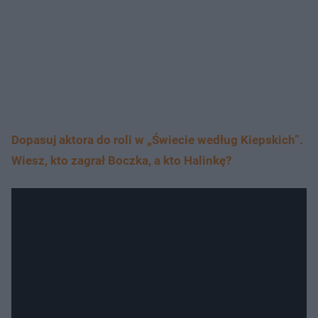
Dopasuj aktora do roli w „Świecie według Kiepskich”.
Wiesz, kto zagrał Boczka, a kto Halinkę?