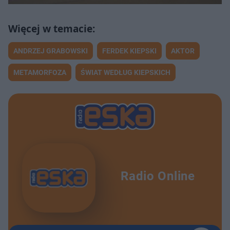
ANDRZEJ GRABOWSKI
FERDEK KIEPSKI
AKTOR
METAMORFOZA
ŚWIAT WEDŁUG KIEPSKICH
Radio Online