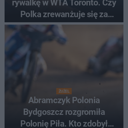
rywalkę w WTA Toronto. Czy
Polka zrewanżuje się za
ostatnią porażkę?
ŻUŻEL
Abramczyk Polonia
Bydgoszcz rozgromiła
Polonię Piła. Kto zdobył