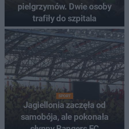
pielgrzymów. Dwie osoby
trafiły do szpitala
SPORT
Jagiellonia zaczęła od
samobója, ale pokonała
słynny Rangers FC