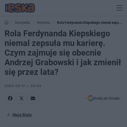
Rozrywka
Hotplota
Rola Ferdynanda Kiepskiego niemal zepsuła
mu karierę. Czym zajmuje się obecnie Andrzej Grabowski i jak zmienił się
Rola Ferdynanda Kiepskiego
przez lata?
niemal zepsuła mu karierę.
Czym zajmuje się obecnie
Andrzej Grabowski i jak zmienił
się przez lata?
2024-06-17
20:45
Dodaj do Google
Maja Biała