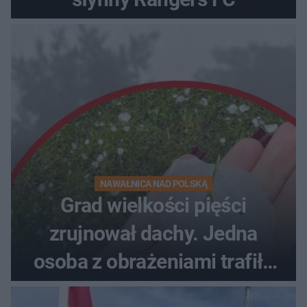
NAWAŁNICA NAD POLSKĄ
Grad wielkości pięści
zrujnował dachy. Jedna
osoba z obrażeniami trafiła
do szpitala