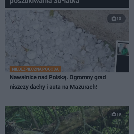
poszukiwania 30-latka
10
NIEBEZPIECZNA POGODA
Nawałnice nad Polską. Ogromny grad
niszczy dachy i auta na Mazurach!
19