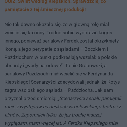
QUIZ. Świat według Kiepskich. Sprawdźcie, co
pamiętacie z tej śmiesznej produkcji!
Nie tak dawno okazało się, że w główną rolę miał
wcielić się kto inny. Trudno sobie wyobrazić kogoś
innego, ponieważ serialowy Ferdek został okrzyknięty
ikoną, a jego perypetie z sąsiadami – Boczkiem i
Paździochem w punkt podkreślają wszelakie polskie
absurdy i „wady narodowe”. To nie Grabowski, a
serialowy Paździoch miał wcielić się w Ferdynanda
Kiepskiego! Scenarzyści zdecydowali jednak, że Kotys
zagra wścibskiego sąsiada – Paździocha. Jak sam
przyznał przed śmiercią:
„Scenarzyści serialu pamiętali
mnie z występów na deskach wrocławskiego teatru i z
filmów. Zapomnieli tylko, że już trochę inaczej
wyglądam, mam więcej lat. A Ferdka Kiepskiego miał