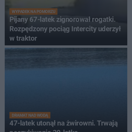
WYPADEK NA POMORZU
Pijany 67-latek zignorował rogatki.
Rozpędzony pociąg Intercity uderzył
w traktor
DRAMAT NAD WODĄ
47-latek utonął na żwirowni. Trwają