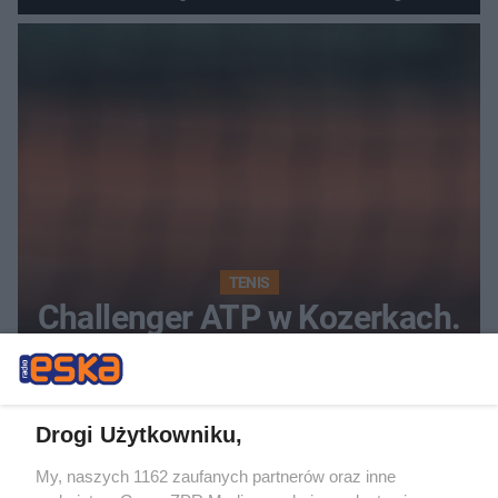
najwięcej punktów?
TENIS
Challenger ATP w Kozerkach.
Polski tenisista odpadł z
turnieju
Drogi Użytkowniku,
My, naszych 1162 zaufanych partnerów oraz inne