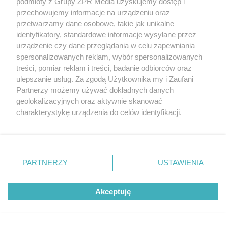
podmioty z Grupy ZPR Media uzyskujemy dostęp i
przechowujemy informacje na urządzeniu oraz
przetwarzamy dane osobowe, takie jak unikalne
identyfikatory, standardowe informacje wysyłane przez
urządzenie czy dane przeglądania w celu zapewniania
spersonalizowanych reklam, wybór spersonalizowanych
treści, pomiar reklam i treści, badanie odbiorców oraz
TENIS
ulepszanie usług. Za zgodą Użytkownika my i Zaufani
Iga Świątek z pewnym awansem w
Partnerzy możemy używać dokładnych danych
geolokalizacyjnych oraz aktywnie skanować
WTA Toronto. Kto będzie następną
charakterystykę urządzenia do celów identyfikacji.
rywalką?
Ponieważ cenimy Twoją prywatność, prosimy o zgodę na
korzystanie z tych technologii poprzez kliknięcie
„Akceptuję”. Zgoda jest dobrowolna i zawsze możesz ją
zmienić/wycofać klikając przycisk ustawień prywatności
PARTNERZY
USTAWIENIA
znajdujący się w lewym dolnym rogu strony
. Niektóre
rodzaje przetwarzania danych nie wymagają zgody
Akceptuję
użytkownika, ale masz prawo sprzeciwić się takiemu
przetwarzaniu. Preferencje będą miały zastosowanie tylko
na tej witrynie.