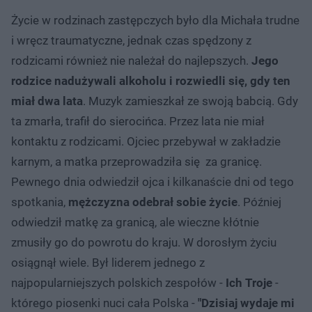
Życie w rodzinach zastępczych było dla Michała trudne
i wręcz traumatyczne, jednak czas spędzony z
rodzicami również nie należał do najlepszych.
Jego
rodzice nadużywali alkoholu i rozwiedli się, gdy ten
miał dwa lata
. Muzyk zamieszkał ze swoją babcią. Gdy
ta zmarła, trafił do sierocińca. Przez lata nie miał
kontaktu z rodzicami. Ojciec przebywał w zakładzie
karnym, a matka przeprowadziła się za granicę.
Pewnego dnia odwiedził ojca i kilkanaście dni od tego
spotkania,
mężczyzna odebrał sobie życie
. Później
odwiedził matkę za granicą, ale wieczne kłótnie
zmusiły go do powrotu do kraju. W dorosłym życiu
osiągnął wiele. Był liderem jednego z
najpopularniejszych polskich zespołów -
Ich Troje
-
którego piosenki nuci cała Polska -
"Dzisiaj wydaje mi