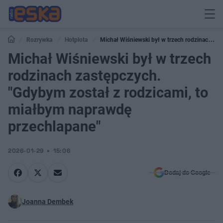
Rozrywka
Hotplota
Michał Wiśniewski był w trzech rodzinach
zastępczych. "Gdybym został z rodzicami, to miałbym naprawdę
Michał Wiśniewski był w trzech
przechlapane"
rodzinach zastępczych.
"Gdybym został z rodzicami, to
miałbym naprawdę
przechlapane"
2026-01-29
15:06
Dodaj do Google
Joanna Dembek