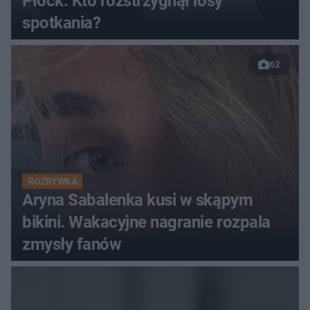
Płock. Kto rozstrzygnął losy
spotkania?
62
ROZRYWKA
Aryna Sabalenka kusi w skąpym
bikini. Wakacyjne nagranie rozpala
zmysły fanów