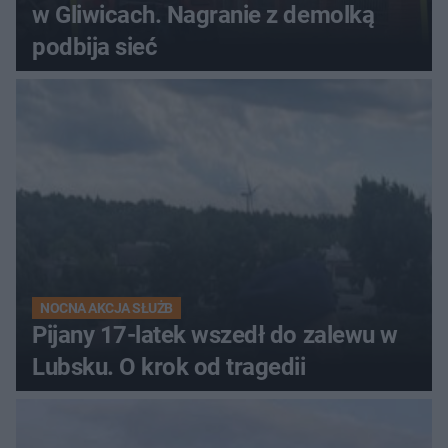
w Gliwicach. Nagranie z demolką
podbija sieć
NOCNA AKCJA SŁUŻB
Pijany 17-latek wszedł do zalewu w
Lubsku. O krok od tragedii