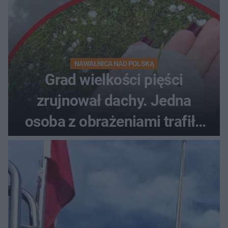
NAWAŁNICA NAD POLSKĄ
Grad wielkości pięści
zrujnował dachy. Jedna
osoba z obrażeniami trafiła
do szpitala