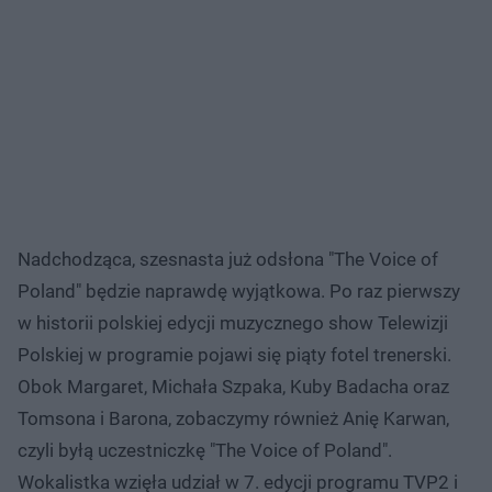
Nadchodząca, szesnasta już odsłona "The Voice of
Poland" będzie naprawdę wyjątkowa. Po raz pierwszy
w historii polskiej edycji muzycznego show Telewizji
Polskiej w programie pojawi się piąty fotel trenerski.
Obok Margaret, Michała Szpaka, Kuby Badacha oraz
Tomsona i Barona, zobaczymy również Anię Karwan,
czyli byłą uczestniczkę "The Voice of Poland".
Wokalistka wzięła udział w 7. edycji programu TVP2 i