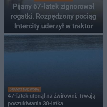
Pijany 67-latek zignorował
rogatki. Rozpędzony pociąg
Intercity uderzył w traktor
DRAMAT NAD WODĄ
47-latek utonął na żwirowni. Trwają
poszukiwania 30-latka