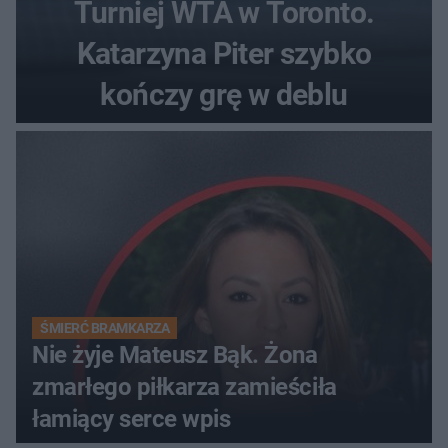
Turniej WTA w Toronto.
Katarzyna Piter szybko
kończy grę w deblu
ŚMIERĆ BRAMKARZA
Nie żyje Mateusz Bąk. Żona
zmarłego piłkarza zamieściła
łamiący serce wpis