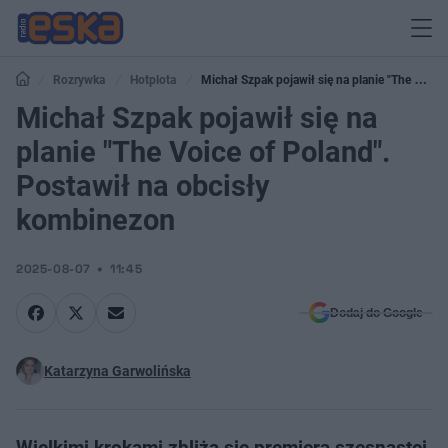
Rozrywka
Hotplota
Michał Szpak pojawił się na planie "The Voice
of Poland". Postawił na obcisły kombinezon
Michał Szpak pojawił się na
planie "The Voice of Poland".
Postawił na obcisły
kombinezon
2025-08-07
11:45
Dodaj do Google
Katarzyna Garwolińska
Wielkimi krokami zbliża się premiera szesnastej