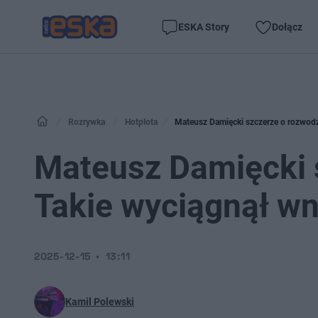
ESKA Story
Dołącz
Rozrywka
Hotplota
Mateusz Damięcki szczerze o rozwodzi
Mateusz Damięcki 
Takie wyciągnął wn
2025-12-15
13:11
Kamil Polewski