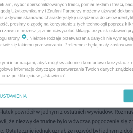
klam, wybór spersonalizowanych treści, pomiar reklam i treści, bad
 zgodą Użytkownika my i Zaufani Partnerzy możemy używać dokład
odzi z rodziny o tradycjach aktorskich w kilku pokoleni
az aktywnie skanować charakterystykę urządzenia do celów identyfi
asią Łaską. Ostatecznie jednak Mateusz Damięcki na sta
ść, prosimy o zgodę na korzystanie z tych technologii poprzez klikn
a i zawsze możesz ją zmienić/wycofać klikając przycisk ustawień pr
ra zaczęła pokazywać się razem publicznie w 2008 roku, 
ogu strony
. Niektóre rodzaje przetwarzania danych nie wymagaj
 że czar szybko prysł. Po kilku miesiącach media doniosły 
iwić się takiemu przetwarzaniu. Preferencje będą miały zastosowanie
tych Orłów 2011 Damięcki zabrał ze sobą mamę zamiast 
iącach od ślubu.
szymi informacjami, abyś mógł świadomie i komfortowo korzystać z
gółowe informacje dotyczące przetwarzania Twoich danych znajdzi
s
oraz po kliknięciu w „Ustawienia”.
decyzję. Chce, by syn zapamiętał te święta inaczej
USTAWIENIA
4-latek powrócił w jednym z ostatnich wywiadów. Rozmaw
ił, że niezwykle trudne było wówczas pogodzenie się z 
Ostatecznie jednak uznał, że rozwód był jednym z do