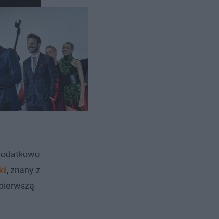
 dodatkowo
ki
,
znany z
 pierwszą