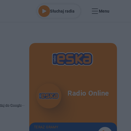
Słuchaj radia
Menu
.
Radio Online
daj do Google
TERAZ GRAMY