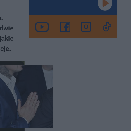
e.
edwie
jakie
cje.