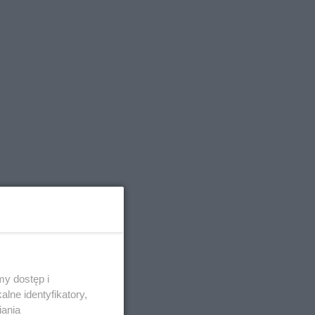
y dostęp i
lne identyfikatory,
iania