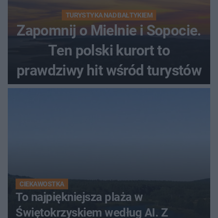
TURYSTYKA NAD BAŁTYKIEM
Zapomnij o Mielnie i Sopocie.
Ten polski kurort to
prawdziwy hit wśród turystów
CIEKAWOSTKA
To najpiękniejsza plaża w
Świętokrzyskiem według AI. Z