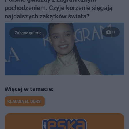
Post udostępniony przez Klaudia El Dursi
pochodzeniem. Czyje korzenie sięgają
(@klaudia_el_dursi)
najdalszych zakątków świata?
11
KLAUDIA EL DURSI