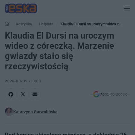
Rozrywka
Hotplota
Klaudia El Dursi na uroczym wideo z
córeczką. Marzenie gwiazdy stało się rzeczywistością
Klaudia El Dursi na uroczym
wideo z córeczką. Marzenie
gwiazdy stało się
rzeczywistością
2025-08-01
8:03
Dodaj do Google
Katarzyna Garwolińska
Pod koniec ubiegłego miesiąca, a dokładnie 26