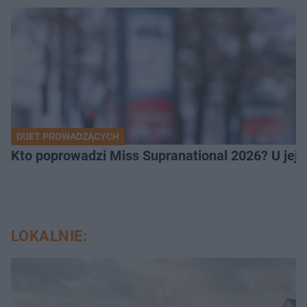
DUET PROWADZĄCYCH
Kto poprowadzi Miss Supranational 2026? U jej
LOKALNIE: