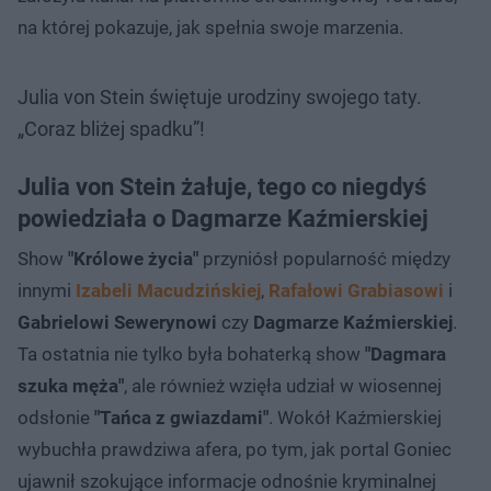
na której pokazuje, jak spełnia swoje marzenia.
Julia von Stein świętuje urodziny swojego taty.
„Coraz bliżej spadku”!
Julia von Stein żałuje, tego co niegdyś
powiedziała o Dagmarze Kaźmierskiej
Show
"Królowe życia"
przyniósł popularność między
innymi
Izabeli Macudzińskiej
,
Rafałowi Grabiasowi
i
Gabrielowi Sewerynowi
czy
Dagmarze Kaźmierskiej
.
Ta ostatnia nie tylko była bohaterką show
"Dagmara
szuka męża"
, ale również wzięła udział w wiosennej
odsłonie
"Tańca z gwiazdami"
. Wokół Kaźmierskiej
wybuchła prawdziwa afera, po tym, jak portal Goniec
ujawnił szokujące informacje odnośnie kryminalnej