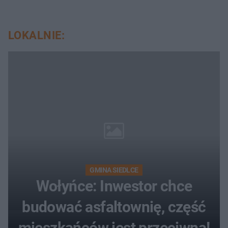
LOKALNIE:
GMINA SIEDLCE
Wołyńce: Inwestor chce
budować asfaltownię, część
mieszkańców jest przeciwna!