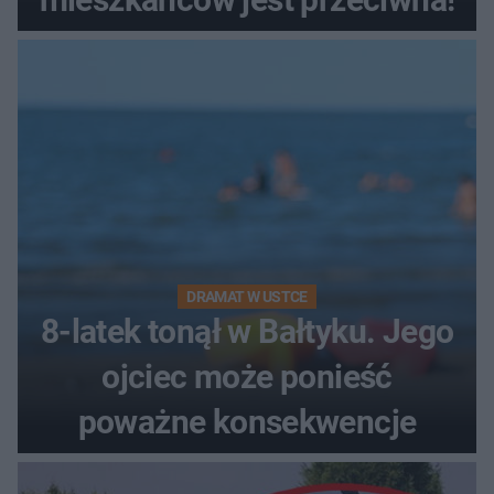
DRAMAT W USTCE
8-latek tonął w Bałtyku. Jego
ojciec może ponieść
poważne konsekwencje