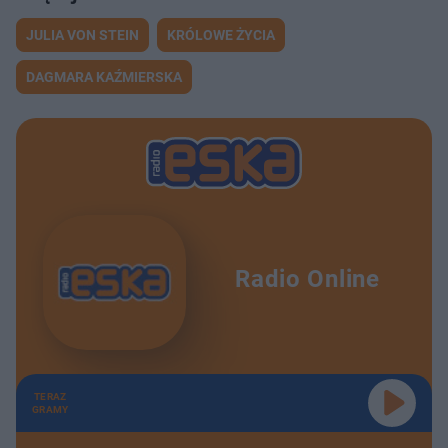
JULIA VON STEIN
KRÓLOWE ŻYCIA
DAGMARA KAŹMIERSKA
Radio Online
TERAZ
GRAMY