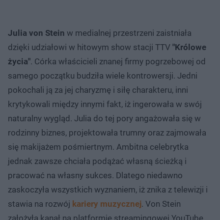
Julia von Stein
w medialnej przestrzeni zaistniała
dzięki udziałowi w hitowym show stacji TTV
"Królowe
życia"
. Córka właścicieli znanej firmy pogrzebowej od
samego początku budziła wiele kontrowersji. Jedni
pokochali ją za jej charyzmę i siłę charakteru, inni
krytykowali między innymi fakt, iż ingerowała w swój
naturalny wygląd. Julia do tej pory angażowała się w
rodzinny biznes, projektowała trumny oraz zajmowała
się makijażem pośmiertnym. Ambitna celebrytka
jednak zawsze chciała podążać własną ścieżką i
pracować na własny sukces. Dlatego niedawno
zaskoczyła wszystkich wyznaniem, iż znika z telewizji i
stawia na rozwój
kariery muzycznej
. Von Stein
założyła kanał na platformie streamingowej YouTube,