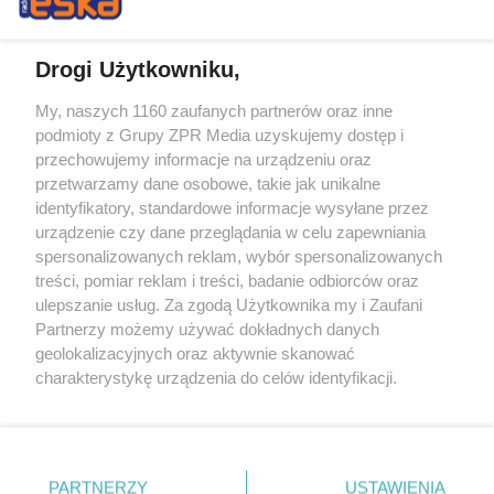
Drogi Użytkowniku,
My, naszych 1160 zaufanych partnerów oraz inne
Żaden utwór zamieszczony w serwisie nie może być powielany i
podmioty z Grupy ZPR Media uzyskujemy dostęp i
rozpowszechniany lub dalej rozpowszechniany w jakikolwiek sposób (w
przechowujemy informacje na urządzeniu oraz
tym także elektroniczny lub mechaniczny) na jakimkolwiek polu
eksploatacji w jakiejkolwiek formie, włącznie z umieszczaniem w
przetwarzamy dane osobowe, takie jak unikalne
Internecie bez pisemnej zgody właściciela praw. Jakiekolwiek użycie lub
identyfikatory, standardowe informacje wysyłane przez
wykorzystanie utworów w całości lub w części z naruszeniem prawa,
tzn. bez właściwej zgody, jest zabronione pod groźbą kary i może być
urządzenie czy dane przeglądania w celu zapewniania
ścigane prawnie.
spersonalizowanych reklam, wybór spersonalizowanych
treści, pomiar reklam i treści, badanie odbiorców oraz
ulepszanie usług. Za zgodą Użytkownika my i Zaufani
Partnerzy możemy używać dokładnych danych
geolokalizacyjnych oraz aktywnie skanować
charakterystykę urządzenia do celów identyfikacji.
Ponieważ cenimy Twoją prywatność, prosimy o zgodę na
O nas
korzystanie z tych technologii poprzez kliknięcie
Informacje prawne
„Akceptuję”. Zgoda jest dobrowolna i zawsze możesz ją
zmienić/wycofać klikając przycisk ustawień prywatności
PARTNERZY
USTAWIENIA
Nasze serwisy