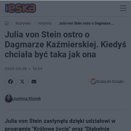
Rozrywka
Hotplota
Julia von Stein ostro o Dagmarze
Kaźmierskiej. Kiedyś chciała być taka jak ona
Julia von Stein ostro o
Dagmarze Kaźmierskiej. Kiedyś
chciała być taka jak ona
2024-09-09
12:24
Dodaj do Google
Justyna Klorek
Julia von Stein zasłynęła dzięki udziałowi w
programie "Królowe życia" oraz "Diabelnie