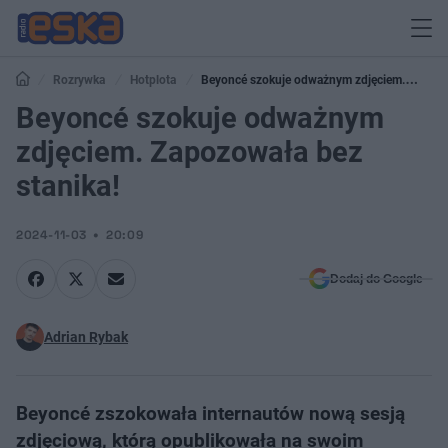
Rozrywka
Hotplota
Beyoncé szokuje odważnym zdjęciem.
Zapozowała bez stanika!
Beyoncé szokuje odważnym
zdjęciem. Zapozowała bez
stanika!
2024-11-03
20:09
Dodaj do Google
Adrian Rybak
Beyoncé zszokowała internautów nową sesją
zdjęciową, którą opublikowała na swoim