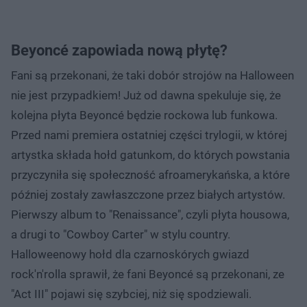
Beyoncé zapowiada nową płytę?
Fani są przekonani, że taki dobór strojów na Halloween
nie jest przypadkiem! Już od dawna spekuluje się, że
kolejna płyta Beyoncé będzie rockowa lub funkowa.
Przed nami premiera ostatniej części trylogii, w której
artystka składa hołd gatunkom, do których powstania
przyczyniła się społeczność afroamerykańska, a które
później zostały zawłaszczone przez białych artystów.
Pierwszy album to "Renaissance", czyli płyta housowa,
a drugi to "Cowboy Carter" w stylu country.
Halloweenowy hołd dla czarnoskórych gwiazd
rock'n'rolla sprawił, że fani Beyoncé są przekonani, ze
"Act III" pojawi się szybciej, niż się spodziewali.