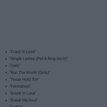
"Crazy In Love"
"Single Ladies (Put A Ring On It)"
"Halo"
"Run The World (Girls)"
"Texas Hold 'Em"
"Formation"
"Drunk In Love"
"Break My Soul"
"Cuff It"