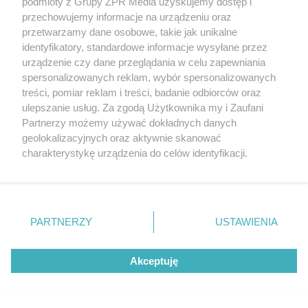
podmioty z Grupy ZPR Media uzyskujemy dostęp i
przechowujemy informacje na urządzeniu oraz
przetwarzamy dane osobowe, takie jak unikalne
identyfikatory, standardowe informacje wysyłane przez
urządzenie czy dane przeglądania w celu zapewniania
spersonalizowanych reklam, wybór spersonalizowanych
treści, pomiar reklam i treści, badanie odbiorców oraz
ulepszanie usług. Za zgodą Użytkownika my i Zaufani
Partnerzy możemy używać dokładnych danych
geolokalizacyjnych oraz aktywnie skanować
Żaden utwór zamieszczony w serwisie nie może być powielany i
charakterystykę urządzenia do celów identyfikacji.
rozpowszechniany lub dalej rozpowszechniany w jakikolwiek sposób (w
Ponieważ cenimy Twoją prywatność, prosimy o zgodę na
tym także elektroniczny lub mechaniczny) na jakimkolwiek polu
eksploatacji w jakiejkolwiek formie, włącznie z umieszczaniem w
korzystanie z tych technologii poprzez kliknięcie
Internecie bez pisemnej zgody właściciela praw. Jakiekolwiek użycie lub
„Akceptuję”. Zgoda jest dobrowolna i zawsze możesz ją
wykorzystanie utworów w całości lub w części z naruszeniem prawa,
zmienić/wycofać klikając przycisk ustawień prywatności
tzn. bez właściwej zgody, jest zabronione pod groźbą kary i może być
PARTNERZY
USTAWIENIA
ścigane prawnie.
znajdujący się w lewym dolnym rogu strony
. Niektóre
rodzaje przetwarzania danych nie wymagają zgody
Akceptuję
użytkownika, ale masz prawo sprzeciwić się takiemu
przetwarzaniu. Preferencje będą miały zastosowanie tylko
na tej witrynie.