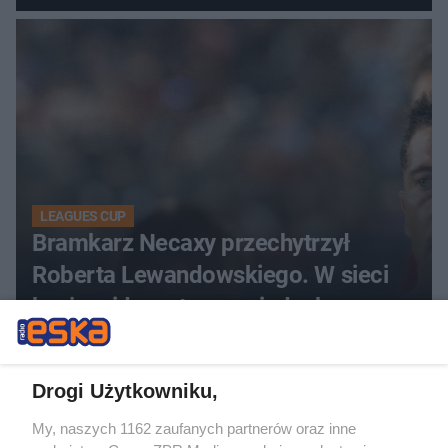
LEAGUES CUP
Bramkarz Necaxy przechytrzył
Roberta Lewandowskiego. W sieci
krąży wideo z tego pojedynku
ZOBACZ WIĘCEJ
Drogi Użytkowniku,
My, naszych 1162 zaufanych partnerów oraz inne