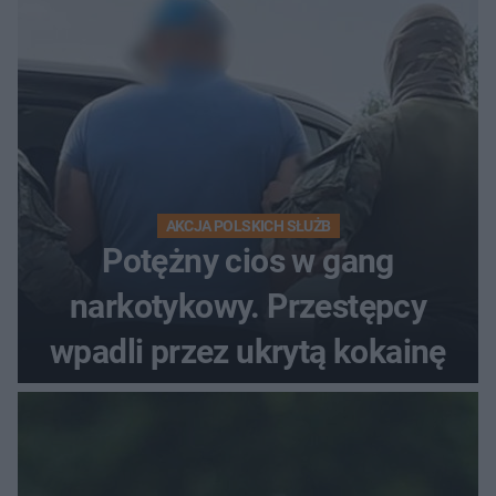
AKCJA POLSKICH SŁUŻB
Potężny cios w gang
narkotykowy. Przestępcy
wpadli przez ukrytą kokainę