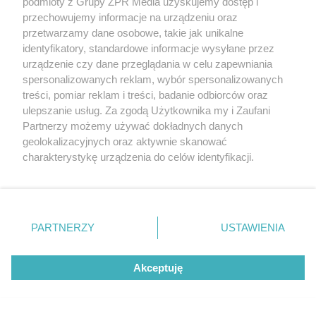
podmioty z Grupy ZPR Media uzyskujemy dostęp i
przechowujemy informacje na urządzeniu oraz
przetwarzamy dane osobowe, takie jak unikalne
identyfikatory, standardowe informacje wysyłane przez
urządzenie czy dane przeglądania w celu zapewniania
spersonalizowanych reklam, wybór spersonalizowanych
treści, pomiar reklam i treści, badanie odbiorców oraz
ulepszanie usług. Za zgodą Użytkownika my i Zaufani
Partnerzy możemy używać dokładnych danych
geolokalizacyjnych oraz aktywnie skanować
charakterystykę urządzenia do celów identyfikacji.
Ponieważ cenimy Twoją prywatność, prosimy o zgodę na
korzystanie z tych technologii poprzez kliknięcie
„Akceptuję”. Zgoda jest dobrowolna i zawsze możesz ją
zmienić/wycofać klikając przycisk ustawień prywatności
PARTNERZY
USTAWIENIA
znajdujący się w lewym dolnym rogu strony
. Niektóre
rodzaje przetwarzania danych nie wymagają zgody
Akceptuję
użytkownika, ale masz prawo sprzeciwić się takiemu
przetwarzaniu. Preferencje będą miały zastosowanie tylko
na tej witrynie.