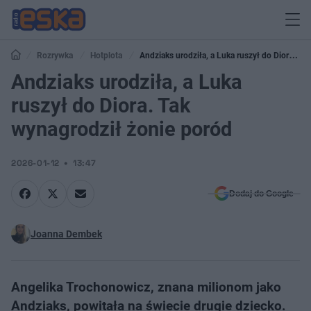
Rozrywka
Hotplota
Andziaks urodziła, a Luka ruszył do Diora.
Tak wynagrodził żonie poród
Andziaks urodziła, a Luka
ruszył do Diora. Tak
wynagrodził żonie poród
2026-01-12
13:47
Dodaj do Google
Joanna Dembek
Angelika Trochonowicz, znana milionom jako
Andziaks, powitała na świecie drugie dziecko.