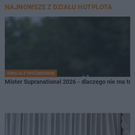
NAJNOWSZE Z DZIAŁU HOTPLOTA
EMISJA Z OPÓŹNIENIEM
Mister Supranational 2026 - dlaczego nie ma tra