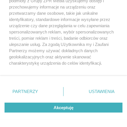
podmioty z Grupy ZPR Media uzyskujemy dostęp i
przechowujemy informacje na urządzeniu oraz
przetwarzamy dane osobowe, takie jak unikalne
identyfikatory, standardowe informacje wysyłane przez
urządzenie czy dane przeglądania w celu zapewniania
spersonalizowanych reklam, wybór spersonalizowanych
treści, pomiar reklam i treści, badanie odbiorców oraz
ulepszanie usług. Za zgodą Użytkownika my i Zaufani
PIELĘGNACJA BORÓWKI
Partnerzy możemy używać dokładnych danych
Zrób to po zebraniu borówek, a za
geolokalizacyjnych oraz aktywnie skanować
rok zbiory będą obfite
charakterystykę urządzenia do celów identyfikacji.
Ponieważ cenimy Twoją prywatność, prosimy o zgodę na
korzystanie z tych technologii poprzez kliknięcie
ZOBACZ WIĘCEJ
„Akceptuję”. Zgoda jest dobrowolna i zawsze możesz ją
zmienić/wycofać klikając przycisk ustawień prywatności
PARTNERZY
USTAWIENIA
znajdujący się w lewym dolnym rogu strony
. Niektóre
rodzaje przetwarzania danych nie wymagają zgody
Akceptuję
użytkownika, ale masz prawo sprzeciwić się takiemu
przetwarzaniu. Preferencje będą miały zastosowanie tylko
na tej witrynie.