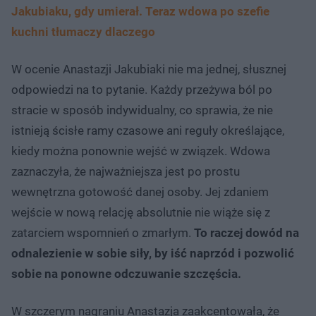
Jakubiaku, gdy umierał. Teraz wdowa po szefie
kuchni tłumaczy dlaczego
W ocenie Anastazji Jakubiaki nie ma jednej, słusznej
odpowiedzi na to pytanie. Każdy przeżywa ból po
stracie w sposób indywidualny, co sprawia, że nie
istnieją ścisłe ramy czasowe ani reguły określające,
kiedy można ponownie wejść w związek. Wdowa
zaznaczyła, że najważniejsza jest po prostu
wewnętrzna gotowość danej osoby. Jej zdaniem
wejście w nową relację absolutnie nie wiąże się z
zatarciem wspomnień o zmarłym.
To raczej dowód na
odnalezienie w sobie siły, by iść naprzód i pozwolić
sobie na ponowne odczuwanie szczęścia.
W szczerym nagraniu Anastazja zaakcentowała, że