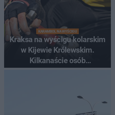
KARAMBOL NA WYŚCIGU
Kraksa na wyścigu kolarskim
w Kijewie Królewskim.
Kilkanaście osób
poszkodowanych, lądował
śmigłowiec LPR