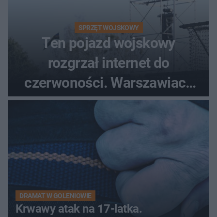
SPRZĘT WOJSKOWY
Ten pojazd wojskowy
rozgrzał internet do
czerwoności. Warszawiacy
pytali, czy to Mad Max!
DRAMAT W GOLENIOWIE
Krwawy atak na 17-latka.