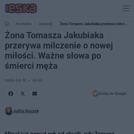
Rozrywka
Gwiazdy
Żona Tomasza Jakubiaka przerywa milczenie
o nowej miłości. Ważne słowa po śmierci męża
Żona Tomasza Jakubiaka
przerywa milczenie o nowej
miłości. Ważne słowa po
śmierci męża
2026-06-12
14:20
Dodaj do Google
Julita Buczek
Minął już ponad rok od chwili, gdy Tomasz