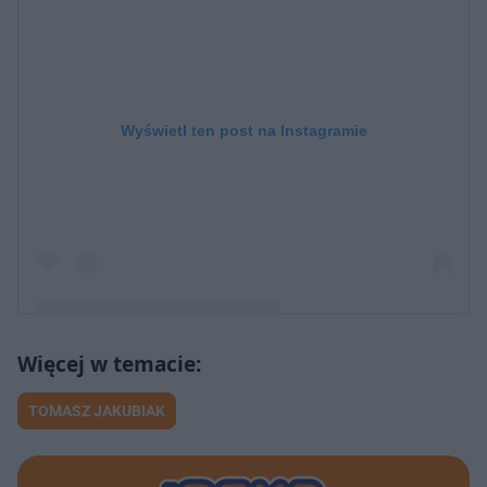
Wyświetl ten post na Instagramie
Post udostępniony przez Ana_Jakubiak
TOMASZ JAKUBIAK
(@anastazja.jakubiak)