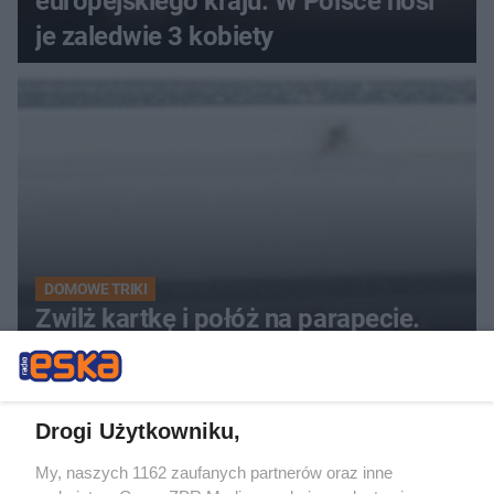
europejskiego kraju. W Polsce nosi
je zaledwie 3 kobiety
DOMOWE TRIKI
Zwilż kartkę i połóż na parapecie.
Żadna mucha nie wleci do twojego
domu
Drogi Użytkowniku,
My, naszych 1162 zaufanych partnerów oraz inne