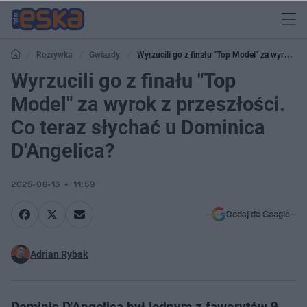
Rozrywka
Gwiazdy
Wyrzucili go z finału "Top Model" za wyrok z
przeszłości. Co teraz słychać u Dominica D'Angelica?
Wyrzucili go z finału "Top
Model" za wyrok z przeszłości.
Co teraz słychać u Dominica
D'Angelica?
2025-08-13
11:59
Dodaj do Google
Adrian Rybak
Dominic D'Angelica był jednym z faworytów 9.