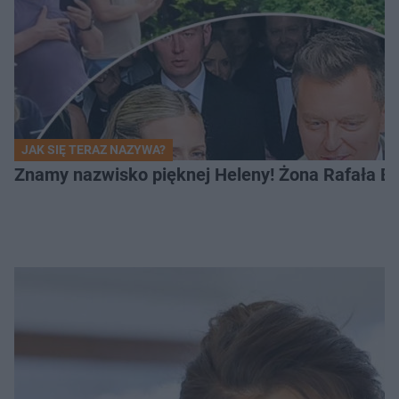
JAK SIĘ TERAZ NAZYWA?
Znamy nazwisko pięknej Heleny! Żona Rafała Br