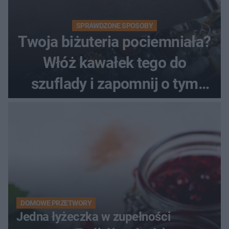
SPRAWDZONE SPOSOBY
Twoja biżuteria pociemniała?
Włóż kawałek tego do
szuflady i zapomnij o tym
problemie. Sposób na
pociemniałą biżuterię
DOMOWE PRZETWORY
Jedna łyżeczka w zupełności