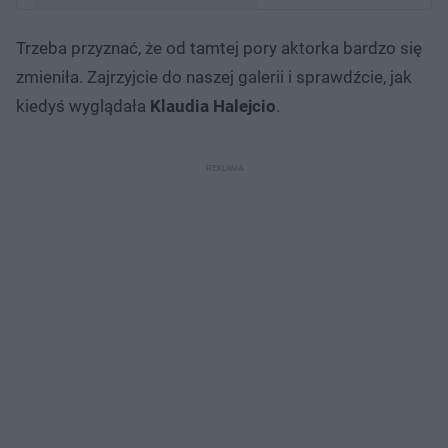
Trzeba przyznać, że od tamtej pory aktorka bardzo się
Post udostępniony przez Pierwsza Miłość
zmieniła. Zajrzyjcie do naszej galerii i sprawdźcie, jak
(@pierwszamilosc)
kiedyś wyglądała
Klaudia Halejcio
.