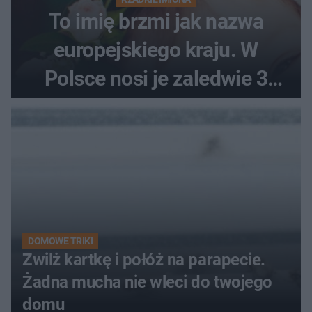
To imię brzmi jak nazwa
europejskiego kraju. W
Polsce nosi je zaledwie 3
kobiety
DOMOWE TRIKI
Zwilż kartkę i połóż na parapecie.
Żadna mucha nie wleci do twojego
domu