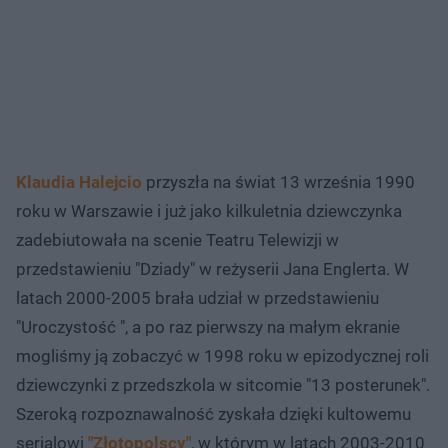
Klaudia Halejcio
przyszła na świat 13 września 1990
roku w Warszawie i już jako kilkuletnia dziewczynka
zadebiutowała na scenie Teatru Telewizji w
przedstawieniu "Dziady" w reżyserii Jana Englerta. W
latach 2000-2005 brała udział w przedstawieniu
"Uroczystość ", a po raz pierwszy na małym ekranie
mogliśmy ją zobaczyć w 1998 roku w epizodycznej roli
dziewczynki z przedszkola w sitcomie "13 posterunek".
Szeroką rozpoznawalność zyskała dzięki kultowemu
serialowi
"Złotopolscy"
, w którym w latach 2003-2010