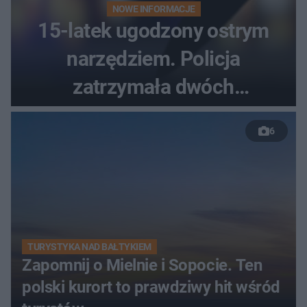
NOWE INFORMACJE
15-latek ugodzony ostrym
narzędziem. Policja
zatrzymała dwóch
nastolatków
6
TURYSTYKA NAD BAŁTYKIEM
Zapomnij o Mielnie i Sopocie. Ten
polski kurort to prawdziwy hit wśród