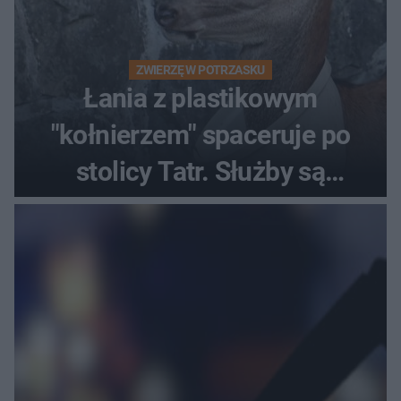
ZWIERZĘ W POTRZASKU
Łania z plastikowym
"kołnierzem" spaceruje po
stolicy Tatr. Służby są
bezradne