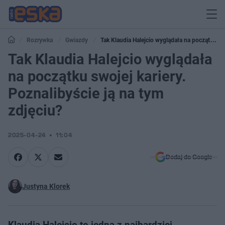
Rozrywka
Gwiazdy
Tak Klaudia Halejcio wyglądała na początku
swojej kariery. Poznalibyście ją na tym zdjęciu?
Tak Klaudia Halejcio wyglądała
na początku swojej kariery.
Poznalibyście ją na tym
zdjęciu?
2025-04-24
11:04
Dodaj do Google
Justyna Klorek
Klaudia Halejcio to jedna z najbardziej