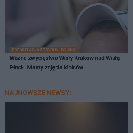
FOTORELACJA Z TRYBUN I BOISKA
Ważne zwycięstwo Wisły Kraków nad Wisłą
Płock. Mamy zdjęcia kibiców
NAJNOWSZE NEWSY: