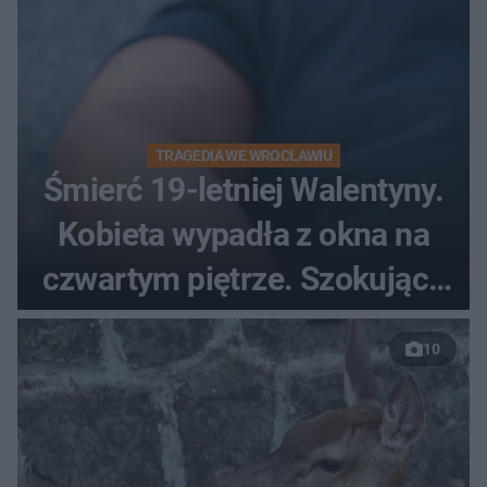
TRAGEDIA WE WROCŁAWIU
Śmierć 19-letniej Walentyny.
Kobieta wypadła z okna na
czwartym piętrze. Szokujące
nagranie trafiło do sieci
10