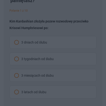
pamiętasz?
Pytanie 1 z 10
Kim Kardashian złożyła pozew rozwodowy przeciwko
Krisowi Humphriesowi po:
3 dniach od ślubu
3 tygodniach od ślubu
3 miesiącach od ślubu
3 latach od ślubu