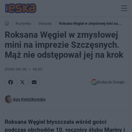
Rozrywka
Gwiazdy
Roksana Węgiel w zmysłowej mini na
imprezie Szczęsnych. Mąż nie odstępował jej na krok
Roksana Węgiel w zmysłowej
mini na imprezie Szczęsnych.
Mąż nie odstępował jej na krok
2026-06-06
19:34
Dodaj do Google
Aga Kwiatkowska
Roksana Węgiel błyszczała wśród gości
podczas obchodów 10. rocznicy ślubu Mariny i