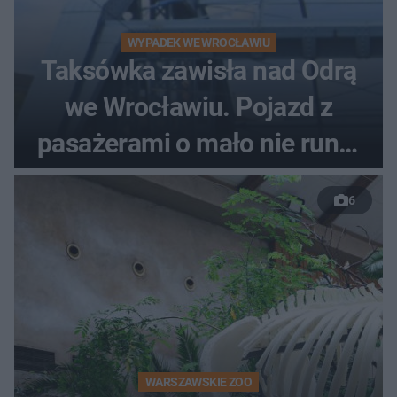
WYPADEK WE WROCŁAWIU
Taksówka zawisła nad Odrą
we Wrocławiu. Pojazd z
pasażerami o mało nie runął
do rzeki
6
WARSZAWSKIE ZOO