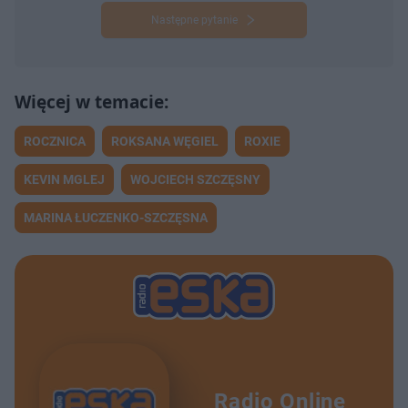
Następne pytanie
ROCZNICA
ROKSANA WĘGIEL
ROXIE
KEVIN MGLEJ
WOJCIECH SZCZĘSNY
MARINA ŁUCZENKO-SZCZĘSNA
Radio Online