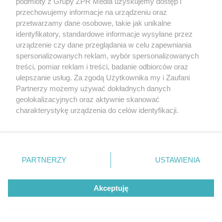
podmioty z Grupy ZPR Media uzyskujemy dostęp i
przechowujemy informacje na urządzeniu oraz
ZAKUPY
przetwarzamy dane osobowe, takie jak unikalne
Jesień w Pepco! Stylowe kubki i
identyfikatory, standardowe informacje wysyłane przez
dodatki w świetnych cenach
urządzenie czy dane przeglądania w celu zapewniania
spersonalizowanych reklam, wybór spersonalizowanych
treści, pomiar reklam i treści, badanie odbiorców oraz
ZOBACZ WIĘCEJ
ulepszanie usług. Za zgodą Użytkownika my i Zaufani
Partnerzy możemy używać dokładnych danych
geolokalizacyjnych oraz aktywnie skanować
charakterystykę urządzenia do celów identyfikacji.
Ponieważ cenimy Twoją prywatność, prosimy o zgodę na
korzystanie z tych technologii poprzez kliknięcie
„Akceptuję”. Zgoda jest dobrowolna i zawsze możesz ją
zmienić/wycofać klikając przycisk ustawień prywatności
PARTNERZY
USTAWIENIA
znajdujący się w lewym dolnym rogu strony
. Niektóre
rodzaje przetwarzania danych nie wymagają zgody
Akceptuję
użytkownika, ale masz prawo sprzeciwić się takiemu
przetwarzaniu. Preferencje będą miały zastosowanie tylko
na tej witrynie.