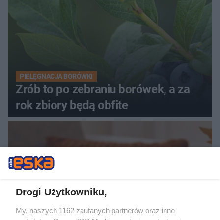
PIELĘGNACJA BORÓWKI
Zrób to po zebraniu borówek, a za
rok zbiory będą obfite
Drogi Użytkowniku,
My, naszych 1162 zaufanych partnerów oraz inne