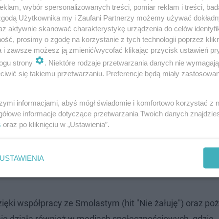
klam, wybór spersonalizowanych treści, pomiar reklam i treści, bad
 zgodą Użytkownika my i Zaufani Partnerzy możemy używać dokład
az aktywnie skanować charakterystykę urządzenia do celów identyfi
ść, prosimy o zgodę na korzystanie z tych technologii poprzez klikn
a i zawsze możesz ją zmienić/wycofać klikając przycisk ustawień pr
ogu strony
. Niektóre rodzaje przetwarzania danych nie wymagaj
iwić się takiemu przetwarzaniu. Preferencje będą miały zastosowanie
a
szymi informacjami, abyś mógł świadomie i komfortowo korzystać z
gółowe informacje dotyczące przetwarzania Twoich danych znajdzi
s
oraz po kliknięciu w „Ustawienia”.
a się Doda. Wokalistka wciąż pozostaje jedną z najcenni
to blisko 207,2 mln zł. Piosenkarka od lat buduje swój 
USTAWIENIA
jach scenicznych. Jej wierni fani doceniają jej autentyc
ięki współpracy ze Smolastym (hit "Nie żałuję") oraz po
wnie działa również w mediach społecznościowych, gdzie