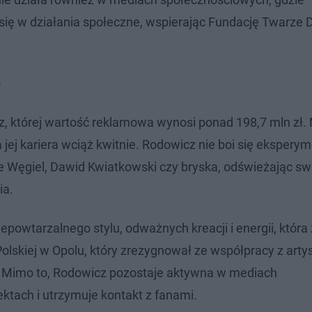
ię w działania społeczne, wspierając Fundację Twarze De
e
z, której wartość reklamowa wynosi ponad 198,7 mln zł. 
 a jej kariera wciąż kwitnie. Rodowicz nie boi się ekspery
ie Węgiel, Dawid Kwiatkowski czy bryska, odświeżając sw
ia.
powtarzalnego stylu, odważnych kreacji i energii, która
Polskiej w Opolu, który zrezygnował ze współpracy z artys
. Mimo to, Rodowicz pozostaje aktywna w mediach
ktach i utrzymuje kontakt z fanami.