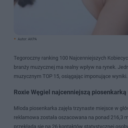
Autor: AKPA
Tegoroczny ranking 100 Najcenniejszych Kobiecych
branży muzycznej ma realny wpływ na rynek. Jedn
muzycznym TOP 15, osiągając imponujące wyniki.
Roxie Węgiel najcenniejszą piosenkarką
Młoda piosenkarka zajęła trzynaste miejsce w gł
reklamowa została oszacowana na ponad 216,3 mln z
przekłada się na 26 kontaktów statystycznej osob