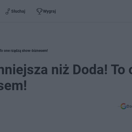
Słuchaj
Wygraj
 To one rządzą show-biznesem!
niejsza niż Doda! To 
sem!
Do