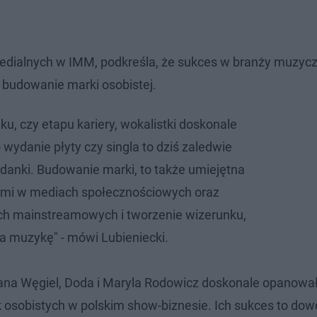
edialnych w IMM, podkreśla, że sukces w branży muzyczn
ne budowanie marki osobistej.
ku, czy etapu kariery, wokalistki doskonale
wydanie płyty czy singla to dziś zaledwie
adanki. Budowanie marki, to także umiejętna
ami w mediach społecznościowych oraz
h mainstreamowych i tworzenie wizerunku,
a muzykę" - mówi Lubieniecki.
ana Węgiel, Doda i Maryla Rodowicz doskonale opanował
k osobistych w polskim show-biznesie. Ich sukces to dow