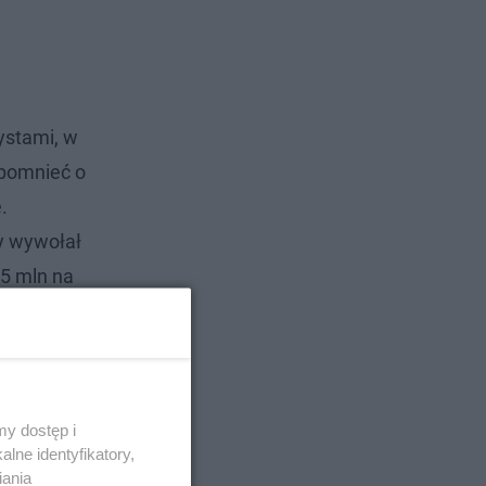
ystami, w
apomnieć o
.
y wywołał
,5 mln na
y dostęp i
lne identyfikatory,
iania