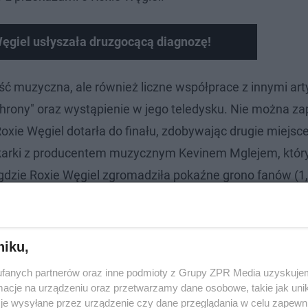
ęgiel usłyszała druzgocącą diagnozę!
ość muzyczna, ale również liczne współprace z innymi art
hrony" oraz wystąpienie w jego teledysku. Nie można z
oxie Węgiel dotarła do finału, zdobywając drugie miejsce
arki z producentem muzycznym Kevinem Mglejem, któr
dzie Roxie Węgiel zgromadziła pokaźne grono fanów (1
niku,
fanych partnerów oraz inne podmioty z Grupy ZPR Media uzyskujem
cje na urządzeniu oraz przetwarzamy dane osobowe, takie jak unika
je wysyłane przez urządzenie czy dane przeglądania w celu zapewn