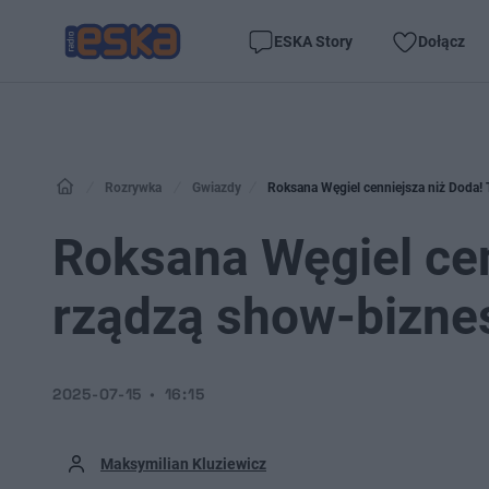
ESKA Story
Dołącz
Rozrywka
Gwiazdy
Roksana Węgiel cenniejsza niż Doda!
Roksana Węgiel cen
rządzą show-bizne
2025-07-15
16:15
Maksymilian Kluziewicz