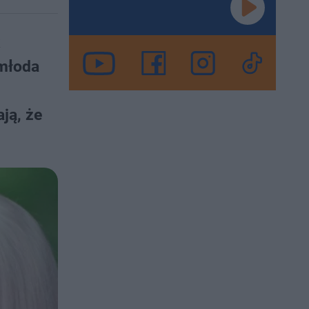
 młoda
ją, że