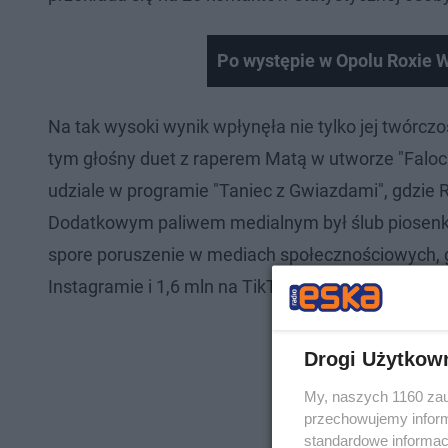
Po występie w Opolu Roxie W
Na tak wysoki wynik wpłynęła nie tylko jej twórcz
tym głośny duet z raperem Matą w utworze "Faloc
udziale w programie "Taniec z Gwiazdami", gdzie R
Dodatkowym paliwem medialnym był ślub piosenk
spore poruszenie w mediach społecznościowych, g
Instagramie i 1,6 mln na TikToku).
Drogi Użytkow
My, naszych 1160 zau
przechowujemy informa
standardowe informac