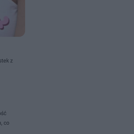
stek z
ość
, co