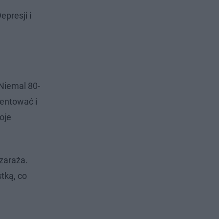
presji i
Niemal 80-
mentować i
oje
 zaraża.
tką, co