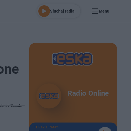
Słuchaj radia
Menu
one
Radio Online
daj do Google
TERAZ GRAMY