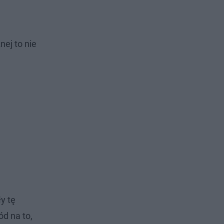
ej to nie
y tę
ód na to,