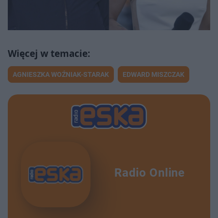
AGNIESZKA WOŹNIAK-STARAK
EDWARD MISZCZAK
Radio Online