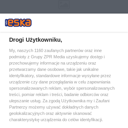
Drogi Użytkowniku,
My, naszych 1160 zaufanych partnerów oraz inne
Żaden utwór zamieszczony w serwisie nie może być powielany i
podmioty z Grupy ZPR Media uzyskujemy dostęp i
rozpowszechniany lub dalej rozpowszechniany w jakikolwiek sposób (w
przechowujemy informacje na urządzeniu oraz
tym także elektroniczny lub mechaniczny) na jakimkolwiek polu
eksploatacji w jakiejkolwiek formie, włącznie z umieszczaniem w
przetwarzamy dane osobowe, takie jak unikalne
Internecie bez pisemnej zgody właściciela praw. Jakiekolwiek użycie lub
identyfikatory, standardowe informacje wysyłane przez
wykorzystanie utworów w całości lub w części z naruszeniem prawa,
tzn. bez właściwej zgody, jest zabronione pod groźbą kary i może być
urządzenie czy dane przeglądania w celu zapewniania
ścigane prawnie.
spersonalizowanych reklam, wybór spersonalizowanych
treści, pomiar reklam i treści, badanie odbiorców oraz
ulepszanie usług. Za zgodą Użytkownika my i Zaufani
Partnerzy możemy używać dokładnych danych
geolokalizacyjnych oraz aktywnie skanować
charakterystykę urządzenia do celów identyfikacji.
Ponieważ cenimy Twoją prywatność, prosimy o zgodę na
O nas