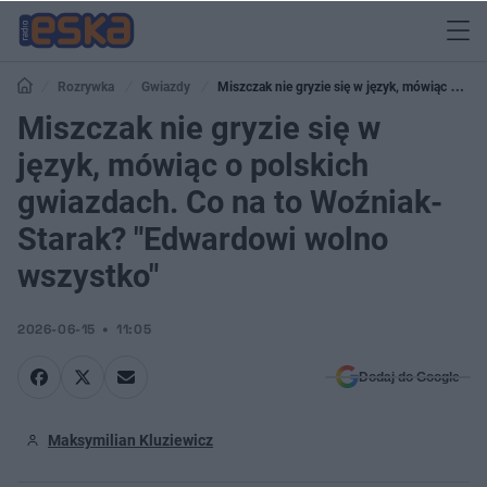
Rozrywka
Gwiazdy
Miszczak nie gryzie się w język, mówiąc o
polskich gwiazdach. Co na to Woźniak-Starak? "Edwardowi wolno wszystko"
Miszczak nie gryzie się w
język, mówiąc o polskich
gwiazdach. Co na to Woźniak-
Starak? "Edwardowi wolno
wszystko"
2026-06-15
11:05
Dodaj do Google
Maksymilian Kluziewicz