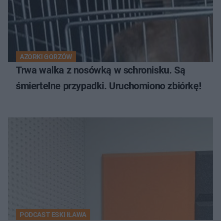
AZORKI GORZÓW
Trwa walka z nosówką w schronisku. Są
śmiertelne przypadki. Uruchomiono zbiórkę!
PODCAST ESKI IŁAWA