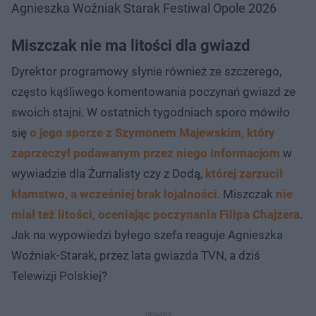
Agnieszka Woźniak Starak Festiwal Opole 2026
Miszczak nie ma litości dla gwiazd
Dyrektor programowy słynie również ze szczerego,
często kąśliwego komentowania poczynań gwiazd ze
swoich stajni. W ostatnich tygodniach sporo mówiło
się
o jego sporze z Szymonem Majewskim, który
zaprzeczył podawanym przez niego informacjom
w
wywiadzie dla Żurnalisty czy z Dodą,
której zarzucił
kłamstwo, a wcześniej brak lojalności
. Miszczak
nie
miał też litości, oceniając poczynania Filipa Chajzera
.
Jak na wypowiedzi byłego szefa reaguje Agnieszka
Woźniak-Starak, przez lata gwiazda TVN, a dziś
Telewizji Polskiej?