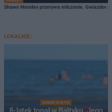
GWIAZDY
Shawn Mendes przerywa milczenie. Gwiazdor po
LOKALNIE:
DRAMAT W USTCE
8-latek tonął w Bałtyku. Jego