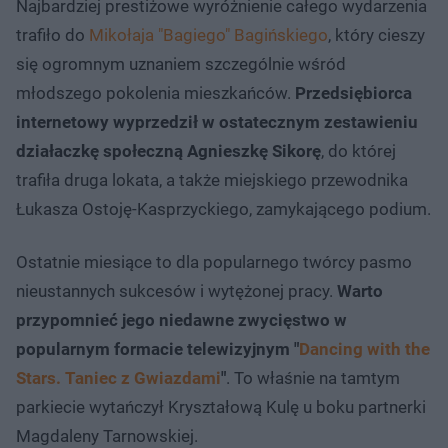
Najbardziej prestiżowe wyróżnienie całego wydarzenia
trafiło do
Mikołaja "Bagiego" Bagińskiego
, który cieszy
się ogromnym uznaniem szczególnie wśród
młodszego pokolenia mieszkańców.
Przedsiębiorca
internetowy wyprzedził w ostatecznym zestawieniu
działaczkę społeczną Agnieszkę Sikorę
, do której
trafiła druga lokata, a także miejskiego przewodnika
Łukasza Ostoję-Kasprzyckiego, zamykającego podium.
Ostatnie miesiące to dla popularnego twórcy pasmo
nieustannych sukcesów i wytężonej pracy.
Warto
przypomnieć jego niedawne zwycięstwo w
popularnym formacie telewizyjnym "
Dancing with the
Stars. Taniec z Gwiazdami
"
. To właśnie na tamtym
parkiecie wytańczył Kryształową Kulę u boku partnerki
Magdaleny Tarnowskiej.