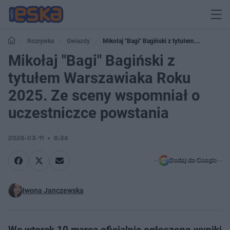
Rozrywka
Gwiazdy
Mikołaj "Bagi" Bagiński z tytułem
Warszawiaka Roku 2025. Ze sceny wspomniał o uczestniczce powstania
Mikołaj "Bagi" Bagiński z
tytułem Warszawiaka Roku
2025. Ze sceny wspomniał o
uczestniczce powstania
2026-03-11
8:34
Dodaj do Google
Iwona Janczewska
We wtorek 10 marca oficjalnie ogłoszono wyniki