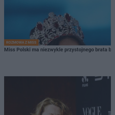
ROZMOWA Z MISS
Miss Polski ma niezwykle przystojnego brata bl