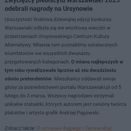
Zwycięzcy plebiscytu Warszawiaki 2025
odebrali nagrody na Ursynowie
Uroczystość finałowa dziewiątej edycji konkursu
Warszawiaki odbyła się we wtorkowy wieczór w
przestrzeniach Ursynowskiego Centrum Kultury
Alternatywy. Właśnie tam poznaliśmy ostatecznych
triumfatorów we wszystkich dwunastu
przygotowanych kategoriach.
O miano najlepszych w
tym roku rywalizowało łącznie aż stu dwudziestu
ośmiu pretendentów
. Mieszkańcy oddawali swoje
głosy za pośrednictwem portalu Warszawiaki.pl od 5
lutego do 3 marca. Wszyscy nagrodzeni otrzymali
unikalne statuetki, których autorem jest ceniony twórca
plakatów i artysta grafik Andrzej Pągowski.
Zobacz także:
O romansie Bagiego i Tarnowskiej