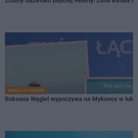
Znamy nazwisko pięknej Heleny! Żona Rafała Br
WAKACJE GWIAZD
Roksana Węgiel wypoczywa na Mykonos w luksu