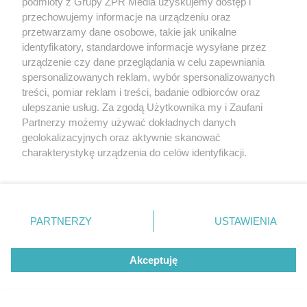
podmioty z Grupy ZPR Media uzyskujemy dostęp i
Adam Hrycaniuk kończy
przechowujemy informacje na urządzeniu oraz
przetwarzamy dane osobowe, takie jak unikalne
karierę. „Bestia” schodzi z
identyfikatory, standardowe informacje wysyłane przez
parkietu po 20 latach
urządzenie czy dane przeglądania w celu zapewniania
spersonalizowanych reklam, wybór spersonalizowanych
treści, pomiar reklam i treści, badanie odbiorców oraz
ulepszanie usług. Za zgodą Użytkownika my i Zaufani
Partnerzy możemy używać dokładnych danych
geolokalizacyjnych oraz aktywnie skanować
charakterystykę urządzenia do celów identyfikacji.
Ponieważ cenimy Twoją prywatność, prosimy o zgodę na
korzystanie z tych technologii poprzez kliknięcie
„Akceptuję”. Zgoda jest dobrowolna i zawsze możesz ją
zmienić/wycofać klikając przycisk ustawień prywatności
PARTNERZY
USTAWIENIA
znajdujący się w lewym dolnym rogu strony
. Niektóre
rodzaje przetwarzania danych nie wymagają zgody
DOMOWE PORZĄDKI
Akceptuję
użytkownika, ale masz prawo sprzeciwić się takiemu
Hiszpański sposób na czystą
przetwarzaniu. Preferencje będą miały zastosowanie tylko
na tej witrynie.
toaletę. Rozpuszcza kamień i