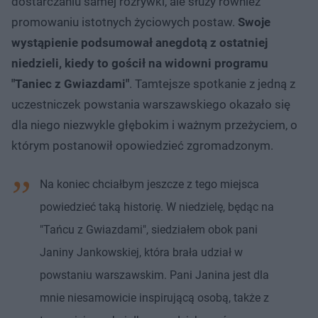
dostarczaniu samej rozrywki, ale służy również
promowaniu istotnych życiowych postaw.
Swoje
wystąpienie podsumował anegdotą z ostatniej
niedzieli, kiedy to gościł na widowni programu
"Taniec z Gwiazdami"
. Tamtejsze spotkanie z jedną z
uczestniczek powstania warszawskiego okazało się
dla niego niezwykle głębokim i ważnym przeżyciem, o
którym postanowił opowiedzieć zgromadzonym.
Na koniec chciałbym jeszcze z tego miejsca
powiedzieć taką historię. W niedzielę, będąc na
"Tańcu z Gwiazdami", siedziałem obok pani
Janiny Jankowskiej, która brała udział w
powstaniu warszawskim. Pani Janina jest dla
mnie niesamowicie inspirującą osobą, także z