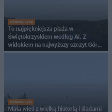
CIEKAWOSTKA
To najpiękniejsza plaża w
Świętokrzyskiem według AI. Z
widokiem na najwyższy szczyt Gór
Świętokrzyskich
CIEKAWOSTKI
Mała wieś z wielką historią i śladami