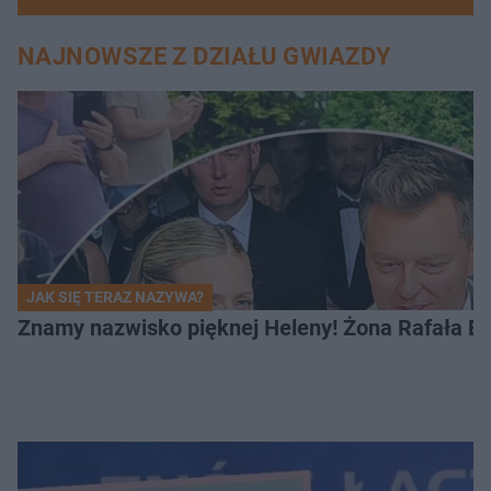
NAJNOWSZE Z DZIAŁU GWIAZDY
JAK SIĘ TERAZ NAZYWA?
Znamy nazwisko pięknej Heleny! Żona Rafała Br