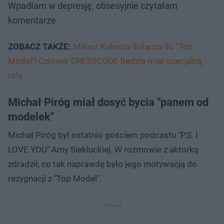
Wpadłam w depresję, obsesyjnie czytałam
komentarze
ZOBACZ TAKŻE:
Miłosz Kulesza dołącza do "Top
Model"! Członek DRE$$CODE będzie miał specjalną
rolę
Michał Piróg miał dosyć bycia "panem od
modelek"
Michał Piróg był ostatnio gościem podcastu "P.S. I
LOVE YOU" Amy Siekluckiej. W rozmowie z aktorką
zdradził, co tak naprawdę było jego motywacją do
rezygnacji z "Top Model".