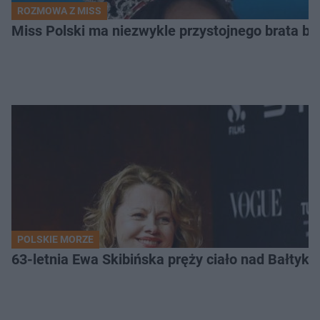
ROZMOWA Z MISS
Miss Polski ma niezwykle przystojnego brata bl
POLSKIE MORZE
63-letnia Ewa Skibińska pręży ciało nad Bałtyk