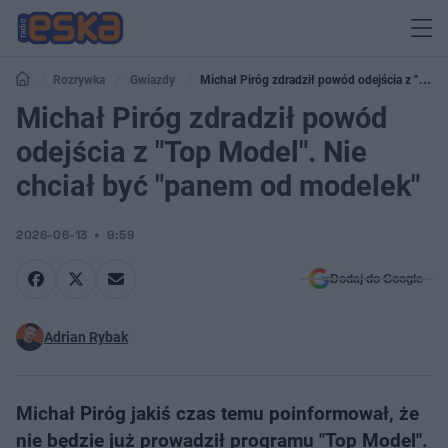
Rozrywka
Gwiazdy
Michał Piróg zdradził powód odejścia z "Top
Model". Nie chciał być "panem od modelek"
Michał Piróg zdradził powód
odejścia z "Top Model". Nie
chciał być "panem od modelek"
2026-06-13
9:59
Dodaj do Google
Adrian Rybak
Michał Piróg jakiś czas temu poinformował, że
nie będzie już prowadził programu "Top Model".