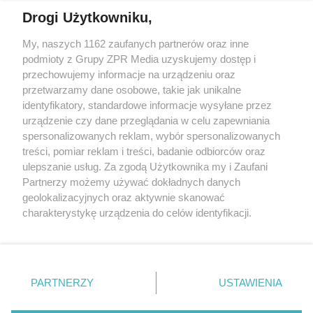
Drogi Użytkowniku,
My, naszych 1162 zaufanych partnerów oraz inne
Żaden utwór zamieszczony w serwisie nie może być powielany i
podmioty z Grupy ZPR Media uzyskujemy dostęp i
rozpowszechniany lub dalej rozpowszechniany w jakikolwiek sposób (w
przechowujemy informacje na urządzeniu oraz
tym także elektroniczny lub mechaniczny) na jakimkolwiek polu
eksploatacji w jakiejkolwiek formie, włącznie z umieszczaniem w
przetwarzamy dane osobowe, takie jak unikalne
Internecie bez pisemnej zgody właściciela praw. Jakiekolwiek użycie lub
identyfikatory, standardowe informacje wysyłane przez
wykorzystanie utworów w całości lub w części z naruszeniem prawa,
tzn. bez właściwej zgody, jest zabronione pod groźbą kary i może być
urządzenie czy dane przeglądania w celu zapewniania
ścigane prawnie.
spersonalizowanych reklam, wybór spersonalizowanych
treści, pomiar reklam i treści, badanie odbiorców oraz
ulepszanie usług. Za zgodą Użytkownika my i Zaufani
Partnerzy możemy używać dokładnych danych
geolokalizacyjnych oraz aktywnie skanować
charakterystykę urządzenia do celów identyfikacji.
Ponieważ cenimy Twoją prywatność, prosimy o zgodę na
O nas
korzystanie z tych technologii poprzez kliknięcie
Informacje prawne
„Akceptuję”. Zgoda jest dobrowolna i zawsze możesz ją
zmienić/wycofać klikając przycisk ustawień prywatności
PARTNERZY
USTAWIENIA
Nasze serwisy
znajdujący się w lewym dolnym rogu strony
. Niektóre
rodzaje przetwarzania danych nie wymagają zgody
© 2026 Grupa ZPR Media