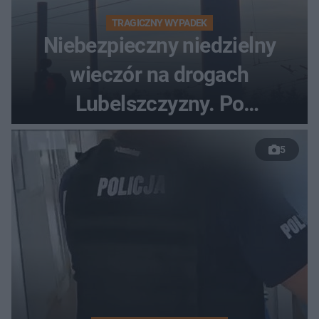
TRAGICZNY WYPADEK
Niebezpieczny niedzielny
wieczór na drogach
Lubelszczyzny. Po
nieudanym manewrze
5
wyprzedzania zginął
kierowca auta