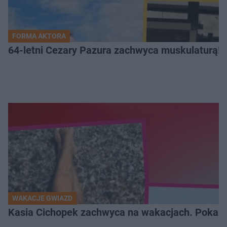
FORMA AKTORA
64-letni Cezary Pazura zachwyca muskulaturą! T
WAKACJE GWIAZD
Kasia Cichopek zachwyca na wakacjach. Pokaza