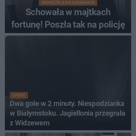
SKOŃCZYŁA W KAJDANKACH
Schowała w majtkach
fortunę! Poszła tak na policję
SPORT
Dwa gole w 2 minuty. Niespodzianka
w Białymstoku. Jagiellonia przegrała
z Widzewem