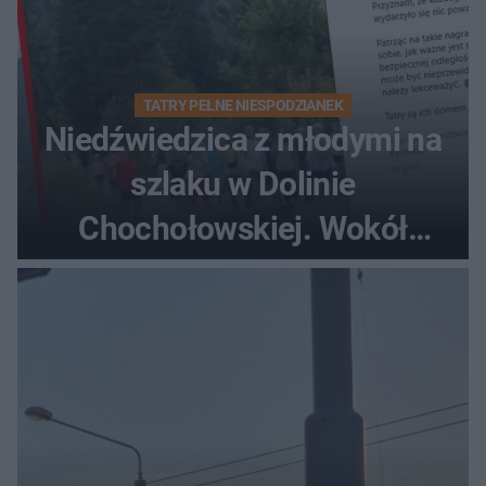
TATRY PEŁNE NIESPODZIANEK
Niedźwiedzica z młodymi na
szlaku w Dolinie
Chochołowskiej. Wokół
turyści!