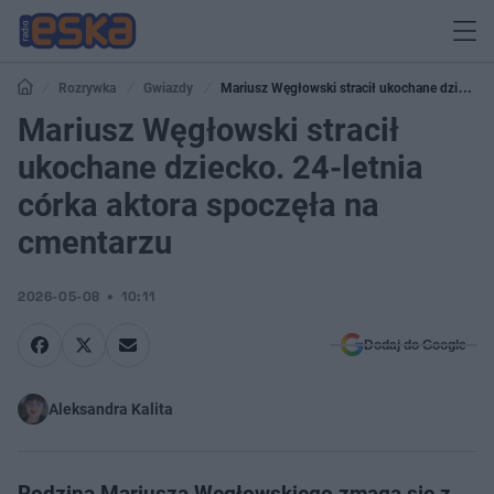
Rozrywka
Gwiazdy
Mariusz Węgłowski stracił ukochane dziecko.
24-letnia córka aktora spoczęła na cmentarzu
Mariusz Węgłowski stracił
ukochane dziecko. 24-letnia
córka aktora spoczęła na
cmentarzu
2026-05-08
10:11
Dodaj do Google
Aleksandra Kalita
Rodzina Mariusza Węgłowskiego zmaga się z