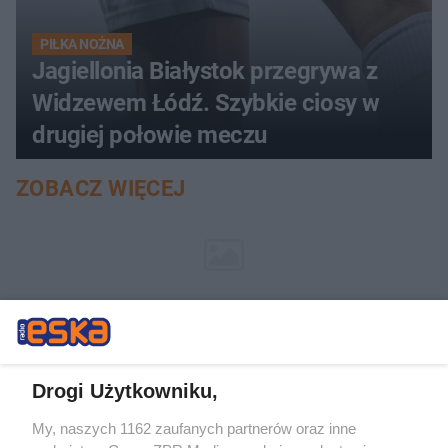
PIŁKA NOŻNA
Jagiellonia Białystok przegrywa z
Widzewem Łódź. Szybkie ciosy w
drugiej połowie meczu
ZOBACZ WIĘCEJ
Drogi Użytkowniku,
My, naszych 1162 zaufanych partnerów oraz inne