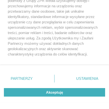
podmioty z Grupy ZPR Media uzyskujemy dostęp i
przechowujemy informacje na urządzeniu oraz
przetwarzamy dane osobowe, takie jak unikalne
identyfikatory, standardowe informacje wysyłane przez
urządzenie czy dane przeglądania w celu zapewniania
spersonalizowanych reklam, wybór spersonalizowanych
treści, pomiar reklam i treści, badanie odbiorców oraz
ulepszanie usług. Za zgodą Użytkownika my i Zaufani
Partnerzy możemy używać dokładnych danych
geolokalizacyjnych oraz aktywnie skanować
charakterystykę urządzenia do celów identyfikacji.
Ponieważ cenimy Twoją prywatność, prosimy o zgodę na
korzystanie z tych technologii poprzez kliknięcie
„Akceptuję”. Zgoda jest dobrowolna i zawsze możesz ją
zmienić/wycofać klikając przycisk ustawień prywatności
PARTNERZY
USTAWIENIA
Żaden utwór zamieszczony w serwisie nie może być powielany i
znajdujący się w lewym dolnym rogu strony
. Niektóre
rozpowszechniany lub dalej rozpowszechniany w jakikolwiek sposób (w
tym także elektroniczny lub mechaniczny) na jakimkolwiek polu
rodzaje przetwarzania danych nie wymagają zgody
eksploatacji w jakiejkolwiek formie, włącznie z umieszczaniem w
Akceptuję
użytkownika, ale masz prawo sprzeciwić się takiemu
Internecie bez pisemnej zgody właściciela praw. Jakiekolwiek użycie lub
przetwarzaniu. Preferencje będą miały zastosowanie tylko
wykorzystanie utworów w całości lub w części z naruszeniem prawa,
tzn. bez właściwej zgody, jest zabronione pod groźbą kary i może być
na tej witrynie.
ścigane prawnie.