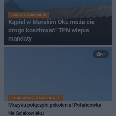
SUROWO ZABRONIONE
Kąpiel w Morskim Oku może cię
drogo kosztować! TPN wlepia
mandaty
67
POTAŃCÓWKA STARACHOWICE
Muzyka połączyła pokolenia! Potańcówka
Na Szlakowisku