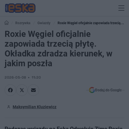
Rozrywka
Gwiazdy
Roxie Węgiel oficjalnie zapowiada trzecią
płytę. Okładka zdradza kierunek, w jakim poszła
Roxie Węgiel oficjalnie
zapowiada trzecią płytę.
Okładka zdradza kierunek, w
jakim poszła
2026-05-08
11:20
Dodaj do Google
Maksymilian Kluziewicz
Podczas wyjazdu na Eska Odwołuje Zimę Roxie