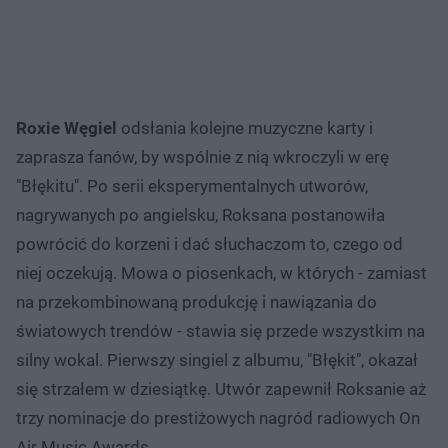
Roxie Węgiel
odsłania kolejne muzyczne karty i
zaprasza fanów, by wspólnie z nią wkroczyli w erę
"Błękitu". Po serii eksperymentalnych utworów,
nagrywanych po angielsku, Roksana postanowiła
powrócić do korzeni i dać słuchaczom to, czego od
niej oczekują. Mowa o piosenkach, w których - zamiast
na przekombinowaną produkcję i nawiązania do
światowych trendów - stawia się przede wszystkim na
silny wokal. Pierwszy singiel z albumu, "Błękit", okazał
się strzałem w dziesiątkę. Utwór zapewnił Roksanie aż
trzy nominacje do prestiżowych nagród radiowych On
Air Music Awards.