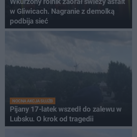
Wkurzony rolnik zaorał świeży asfalt
w Gliwicach. Nagranie z demolką
podbija sieć
NOCNA AKCJA SŁUŻB
Pijany 17-latek wszedł do zalewu w
Lubsku. O krok od tragedii