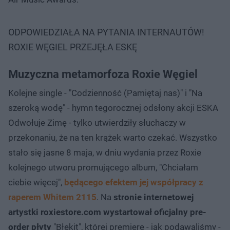
ODPOWIEDZIAŁA NA PYTANIA INTERNAUTÓW!
ROXIE WĘGIEL PRZEJĘŁA ESKĘ
Muzyczna metamorfoza Roxie Węgiel
Kolejne single - "Codzienność (Pamiętaj nas)" i "Na
szeroką wodę" - hymn tegorocznej odsłony akcji ESKA
Odwołuje Zimę - tylko utwierdziły słuchaczy w
przekonaniu, że na ten krążek warto czekać. Wszystko
stało się jasne 8 maja, w dniu wydania przez Roxie
kolejnego utworu promującego album, "Chciałam
ciebie więcej",
będącego efektem jej współpracy z
raperem Whitem 2115
. Na
stronie internetowej
artystki roxiestore.com wystartował oficjalny pre-
order płyty
"Błękit", której premierę - jak podawaliśmy -