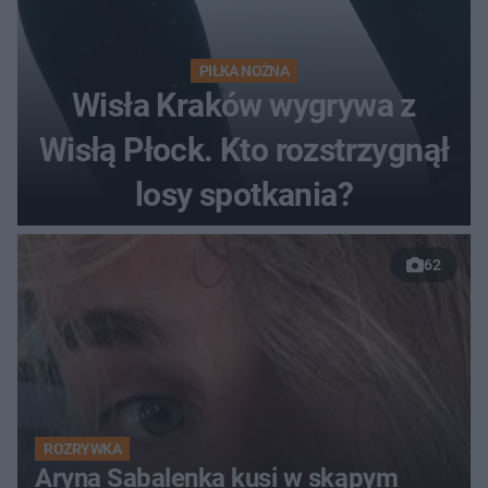
PIŁKA NOŻNA
Wisła Kraków wygrywa z
Wisłą Płock. Kto rozstrzygnął
losy spotkania?
62
ROZRYWKA
Aryna Sabalenka kusi w skąpym