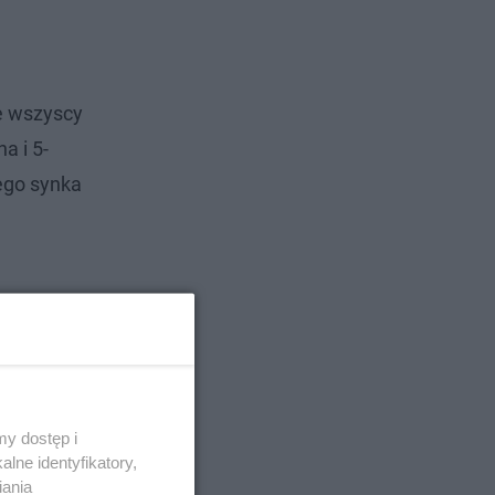
ie wszyscy
a i 5-
ego synka
y dostęp i
lne identyfikatory,
iania