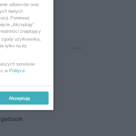
anie odbiorców oraz
nych danych
kacji. Ponieważ
ięcie „Akceptuję”.
ywatności znajdujący
ą zgody użytkownika,
 tylko na tej
m z Roxie
i uwagę na
 naszych serwisów
esz w
Polityce
Akceptuję
 Zgadzacie