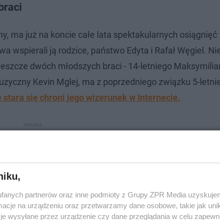
braci
y, ma już na koncie całe lata spektakularnych osiągnięć
a wspierali ją rodzice, państwo Edyta i Rafał Węgiel. N
eszcze dwóch młodszych braci - 14-letniego Maksymilian
muzyczny Kevin Mglej, ma z poprzedniego związku 5-letni
stara się chroni jego wizerunek w Internecie.
niku,
fanych partnerów oraz inne podmioty z Grupy ZPR Media uzyskujem
cje na urządzeniu oraz przetwarzamy dane osobowe, takie jak unika
je wysyłane przez urządzenie czy dane przeglądania w celu zapewn