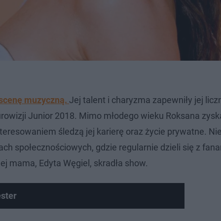
ą scenę muzyczną.
Jej talent i charyzma zapewniły jej licz
Eurowizji Junior 2018. Mimo młodego wieku Roksana zysk
teresowaniem śledzą jej karierę oraz życie prywatne. Nie
ch społecznościowych, gdzie regularnie dzieli się z fan
jej mama, Edyta Węgiel, skradła show.
ster