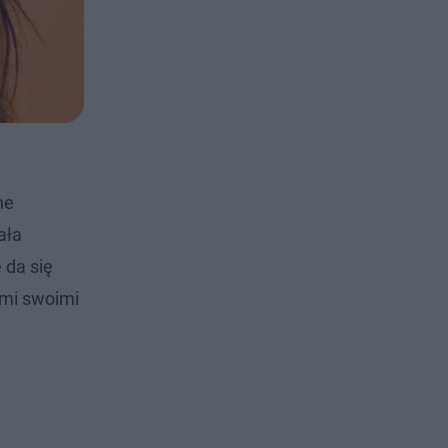
ne
ała
 da się
ami swoimi