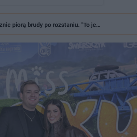
ny przez Edyta Węgiel (@wegieledyta)
nie piorą brudy po rozstaniu. "To je…