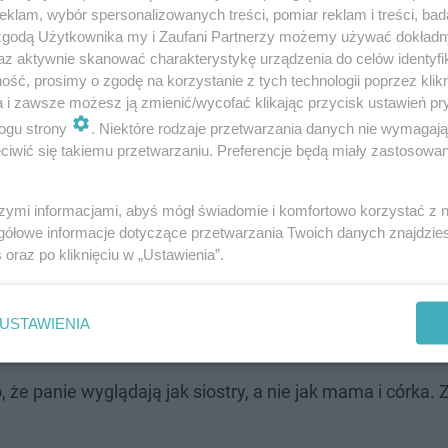
klam, wybór spersonalizowanych treści, pomiar reklam i treści, bad
 zgodą Użytkownika my i Zaufani Partnerzy możemy używać dokład
az aktywnie skanować charakterystykę urządzenia do celów identyfi
ść, prosimy o zgodę na korzystanie z tych technologii poprzez klikn
a i zawsze możesz ją zmienić/wycofać klikając przycisk ustawień pr
jęciach z mamą
ogu strony
. Niektóre rodzaje przetwarzania danych nie wymagaj
iwić się takiemu przetwarzaniu. Preferencje będą miały zastosowanie
nościowych fotografiach pani Edyta Węgiel pozuje raze
azienkach Królewskich. Internauci natychmiast zwrócil
szymi informacjami, abyś mógł świadomie i komfortowo korzystać z
gółowe informacje dotyczące przetwarzania Twoich danych znajdzi
s
oraz po kliknięciu w „Ustawienia”.
 #coreczka #warszawa #razemnajlepiej"
-
USTAWIENIA
larnej piosenkarki.
 że panie wyglądają jak siostry, a nie jak mama i córka.