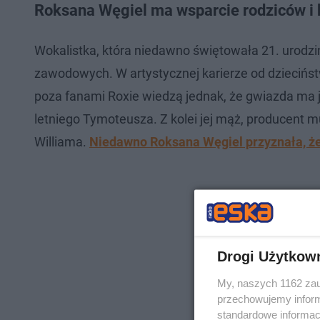
Roksana Węgiel ma wsparcie rodziców i 
Wokalistka, która niedawno świętowała 21. urodzin
zawodowych. W artystycznej karierze od dzieciństw
poza fanami Roxie wiedzą jednak, że gwiazda ma j
letniego Tymoteusza. Z kolei jej mąż, producent 
Williama.
Niedawno Roksana Węgiel przyznała, że 
Drogi Użytkow
My, naszych 1162 zau
przechowujemy informa
standardowe informac