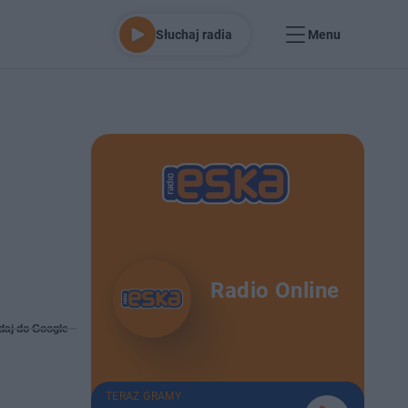
Słuchaj radia
Menu
Radio Online
daj do Google
TERAZ GRAMY