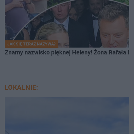
JAK SIĘ TERAZ NAZYWA?
Znamy nazwisko pięknej Heleny! Żona Rafała Br
LOKALNIE: