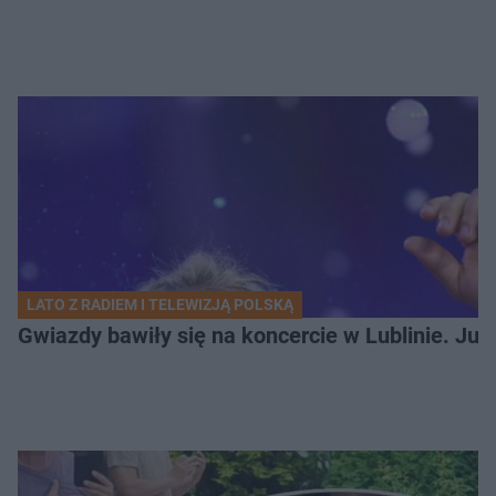
LATO Z RADIEM I TELEWIZJĄ POLSKĄ
Gwiazdy bawiły się na koncercie w Lublinie. Jus