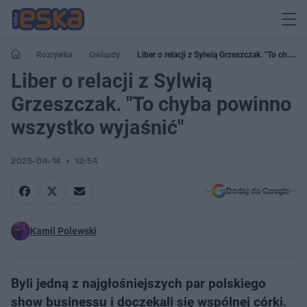
Rozrywka
Gwiazdy
Liber o relacji z Sylwią Grzeszczak. "To chyba
powinno wszystko wyjaśnić"
Liber o relacji z Sylwią
Grzeszczak. "To chyba powinno
wszystko wyjaśnić"
2025-04-14
12:54
Dodaj do Google
Kamil Polewski
Byli jedną z najgłośniejszych par polskiego
show businessu i doczekali się wspólnej córki.