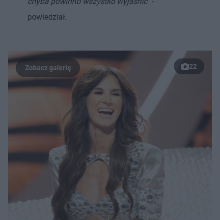
chyba powinno wszystko wyjaśnić"
-
powiedział.
22