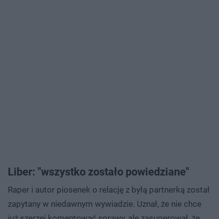
Liber: "wszystko zostało powiedziane"
Raper i autor piosenek o relację z byłą partnerką został
zapytany w niedawnym wywiadzie. Uznał, że nie chce
już szerzej komentować sprawy, ale zasugerował, że