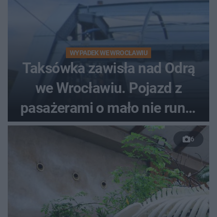
WYPADEK WE WROCŁAWIU
Taksówka zawisła nad Odrą
we Wrocławiu. Pojazd z
pasażerami o mało nie runął
do rzeki
6