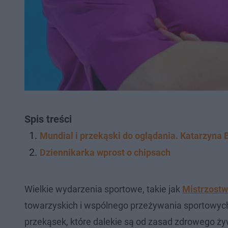
Spis treści
Mundial i przekąski do oglądania. Katarzyna
Dziennikarka wprost o chipsach
Wielkie wydarzenia sportowe, takie jak
Mistrzostw
towarzyskich i wspólnego przeżywania sportowych 
przekąsek, które dalekie są od zasad zdrowego ż