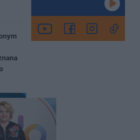
ionym
 znana
o