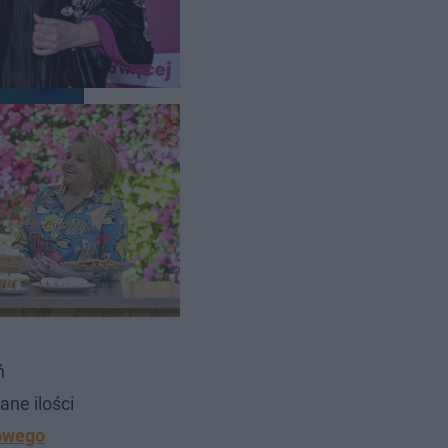
ń
ne ilości
iowego