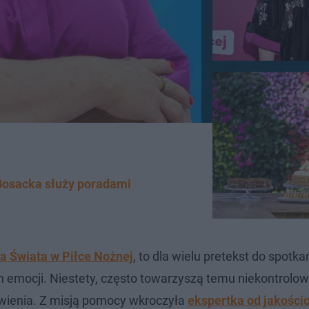
 Bosacka służy poradami
a Świata w Piłce Nożnej
, to dla wielu pretekst do spotka
emocji. Niestety, często towarzyszą temu niekontrolowa
ywienia. Z misją pomocy wkroczyła
ekspertka od jakośc