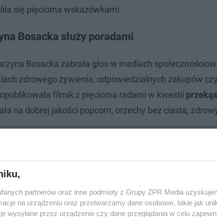
liła się pięcioma wskazówkami.
zyna Bosacka służy poradami
atarzyna Bosacka zabrała głos w mediach społecznościow
westiach zdrowego żywienia, odpowiedzialnych zakupów cz
opublikowała filmik z pięcioma radami w kwestii
przekąs
azała na dobrej jakości popcorn, orzechy bez ciasta, zdr
niku,
fanych partnerów oraz inne podmioty z Grupy ZPR Media uzyskujem
cje na urządzeniu oraz przetwarzamy dane osobowe, takie jak unika
je wysyłane przez urządzenie czy dane przeglądania w celu zapewn