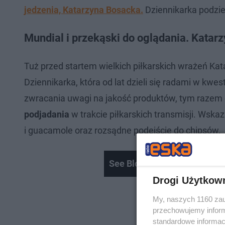
jedzenia, Katarzyna Bosacka.
Dziennikarka podzie
Mundial i przekąski do oglądania. Katar
Tuż przed startem wielkich piłkarskich wrażeń K
Dziennikarka, która od lat dzieli się radami w k
zwracania uwagi na jakość produktów, tym razem 
podjadania
w trakcie piłkarskich transmisji. Wsk
i guacamole oraz rozsądne podejście do chipsów.
See Bloggers - Doda
Drogi Użytkow
My, naszych 1160 zau
przechowujemy informa
standardowe informac