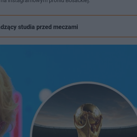
 na instagramowym profilu Bosackiej.
adzący studia przed meczami