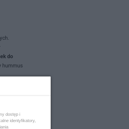
ych.
y
ek do
owy hummus
y dostęp i
lne identyfikatory,
iania