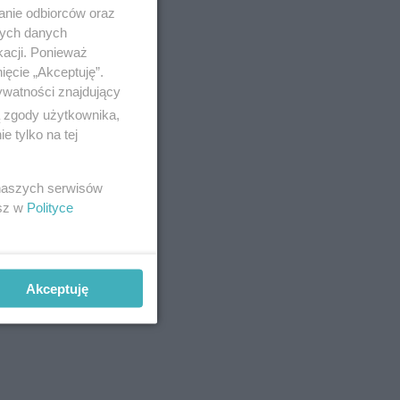
anie odbiorców oraz
nych danych
kacji. Ponieważ
ięcie „Akceptuję”.
ywatności znajdujący
ą zgody użytkownika,
 tylko na tej
 naszych serwisów
esz w
Polityce
Akceptuję