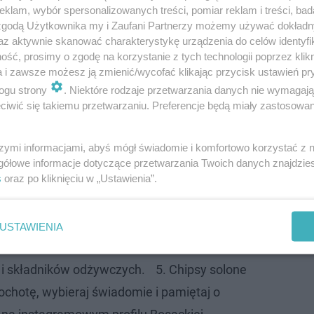
klam, wybór spersonalizowanych treści, pomiar reklam i treści, bad
 zgodą Użytkownika my i Zaufani Partnerzy możemy używać dokład
az aktywnie skanować charakterystykę urządzenia do celów identyfi
ść, prosimy o zgodę na korzystanie z tych technologii poprzez klikn
a i zawsze możesz ją zmienić/wycofać klikając przycisk ustawień pr
ogu strony
. Niektóre rodzaje przetwarzania danych nie wymagaj
iwić się takiemu przetwarzaniu. Preferencje będą miały zastosowanie
szymi informacjami, abyś mógł świadomie i komfortowo korzystać z
gółowe informacje dotyczące przetwarzania Twoich danych znajdzi
s
oraz po kliknięciu w „Ustawienia”.
, chrupiący i bogaty w błonnik. 2. Orzechy,
źródło zdrowych tłuszczów i energii. 3.
i – sycąca przekąska pełna białka i
USTAWIENIA
amole – kremowe awokado dostarcza
 i składników odżywczych. 5. Chipsy solone
 ochotę, wybieraj świadomie i pamiętaj o