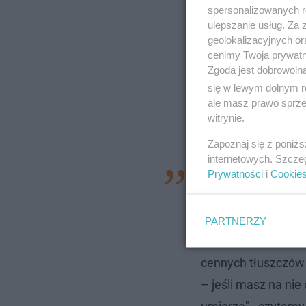
spersonalizowanych re
ulepszanie usług. Za
geolokalizacyjnych or
cenimy Twoją prywatno
Zgoda jest dobrowoln
się w lewym dolnym r
ale masz prawo sprzec
witrynie.
Zapoznaj się z poniż
internetowych. Szcze
Prywatności
i
Cookie
"1. Popcorn – lekki
pestki i nasiona – 
Hummus z warzywam
PARTNERZY
witamin. 4. Guac
cennych tłuszczów
– jeśli masz na nie