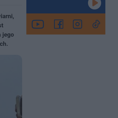
iarni,
st
 jego
ch.