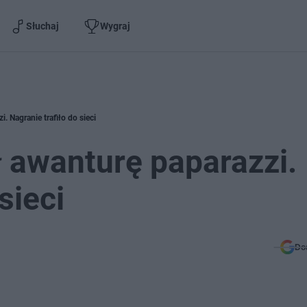
Słuchaj
Wygraj
. Nagranie trafiło do sieci
ł awanturę paparazzi.
sieci
Do