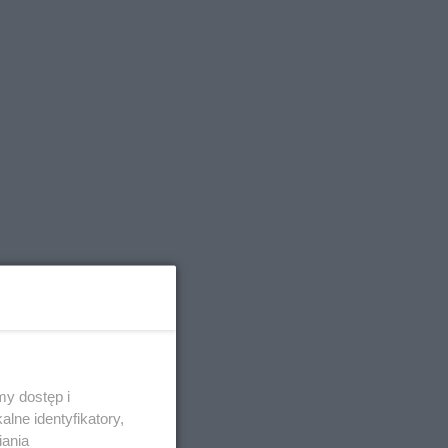
y dostęp i
lne identyfikatory,
iania