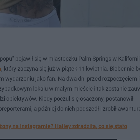
 popu" pojawił się w miasteczku Palm Springs w Kalifornii
a
, który zaczyna się już w piątek 11 kwietnia. Bieber nie 
 tym wydarzeniu jako fan. Na dwa dni przed rozpoczęciem
 przypadkowym lokalu w małym mieście i tak zostanie za
dzi obiektywów. Kiedy poczuł się osaczony, postanowił
reporterami, a później do nich podszedł i zrobił awantur
żony na Instagramie? Hailey zdradziła, co się stało