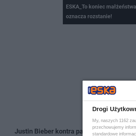
ESKA_To koniec małżeństwa J
oznacza rozstanie!
Drogi Użytkow
My, naszych 1162 zau
przechowujemy informa
Justin Bieber kontra paparazzi
standardowe informac