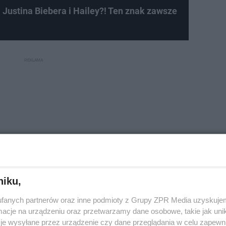
ustina Biebera i Hailey?! Ten znak zawsze
niku,
fanych partnerów oraz inne podmioty z Grupy ZPR Media uzyskujem
cje na urządzeniu oraz przetwarzamy dane osobowe, takie jak unika
je wysyłane przez urządzenie czy dane przeglądania w celu zapewn