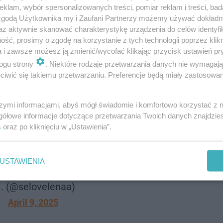
klam, wybór spersonalizowanych treści, pomiar reklam i treści, bad
 zgodą Użytkownika my i Zaufani Partnerzy możemy używać dokład
. Było ich czterech. Oskarżył ich o to, że interesują ich 
az aktywnie skanować charakterystykę urządzenia do celów identyfi
owiedział, ale nadal go nagrywali, gdy ich karcił przez ok
ść, prosimy o zgodę na korzystanie z tych technologii poprzez klikn
a i zawsze możesz ją zmienić/wycofać klikając przycisk ustawień pr
ejść do swojego weekendu na festiwalu Coachella jak cele
ogu strony
. Niektóre rodzaje przetwarzania danych nie wymagaj
pokojny weekend, aby cieszyć się muzyką. Wybuch jest j
iwić się takiemu przetwarzaniu. Preferencje będą miały zastosowanie
ia o kolejnych problemach Justina ze zdrowiem psychicz
szymi informacjami, abyś mógł świadomie i komfortowo korzystać z
gółowe informacje dotyczące przetwarzania Twoich danych znajdzi
s
oraz po kliknięciu w „Ustawienia”.
racking me up so bad 😭😭
USTAWIENIA
witter.com/PFwnieHD7Z
. (@selovelenaa)
April 9, 2025