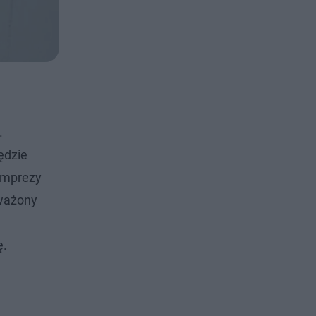
.
będzie
 imprezy
uważony
ę.