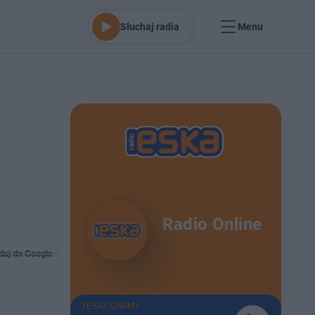
Słuchaj radia
Menu
Radio Online
daj do Google
TERAZ GRAMY