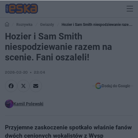
Rozrywka
Gwiazdy
Hozier i Sam Smith niespodziewanie razem na
scenie. Fani oszaleli!
Hozier i Sam Smith
niespodziewanie razem na
scenie. Fani oszaleli!
2026-02-20
22:04
Dodaj do Google
Kamil Polewski
Przyjemne zaskoczenie spotkało właśnie fanów
dwóch cenionych wokalistów z Wysp