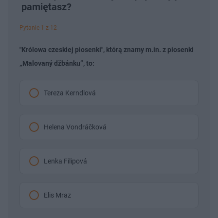
pamiętasz?
Pytanie 1 z 12
"Królowa czeskiej piosenki", którą znamy m.in. z piosenki
„Malovaný džbánku”, to:
Tereza Kerndlová
Helena Vondráčková
Lenka Filipová
Elis Mraz