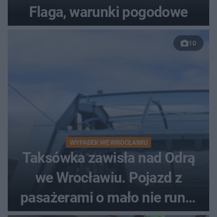
Flaga, warunki pogodowe
10
WYPADEK WE WROCŁAWIU
Taksówka zawisła nad Odrą
we Wrocławiu. Pojazd z
pasażerami o mało nie runął