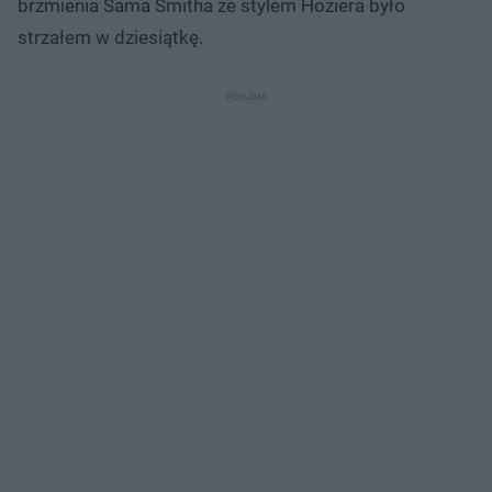
brzmienia Sama Smitha ze stylem Hoziera było
strzałem w dziesiątkę.