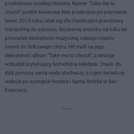
przełomowy przebój Hoziera. Numer "Take me to
church" podbił światowe listy przebojów po premierze
latem 2013 roku i stał się dla Irlandczyka prawdziwą
trampoliną do sukcesu. Wcześniej artystka od kilku lat
prowadził działalność muzyczną, należąc między
innymi do folkowego chóru. Hit trafił na jego
debiutancki album "Take me to church", a emocje
wzbudził krytykujący homofobię teledysk. Utwór do
dziś porusza serca wielu słuchaczy, o czym świadczą
reakcje po występie Hoziera i Sama Smitha w San
Francisco.