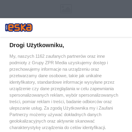
Drogi Użytkowniku,
My, naszych 1162 zaufanych partnerów oraz inne
Żaden utwór zamieszczony w serwisie nie może być powielany i
podmioty z Grupy ZPR Media uzyskujemy dostęp i
rozpowszechniany lub dalej rozpowszechniany w jakikolwiek sposób (w
tym także elektroniczny lub mechaniczny) na jakimkolwiek polu
przechowujemy informacje na urządzeniu oraz
eksploatacji w jakiejkolwiek formie, włącznie z umieszczaniem w
przetwarzamy dane osobowe, takie jak unikalne
Internecie bez pisemnej zgody właściciela praw. Jakiekolwiek użycie lub
identyfikatory, standardowe informacje wysyłane przez
wykorzystanie utworów w całości lub w części z naruszeniem prawa,
tzn. bez właściwej zgody, jest zabronione pod groźbą kary i może być
urządzenie czy dane przeglądania w celu zapewniania
ścigane prawnie.
spersonalizowanych reklam, wybór spersonalizowanych
treści, pomiar reklam i treści, badanie odbiorców oraz
ulepszanie usług. Za zgodą Użytkownika my i Zaufani
Partnerzy możemy używać dokładnych danych
geolokalizacyjnych oraz aktywnie skanować
charakterystykę urządzenia do celów identyfikacji.