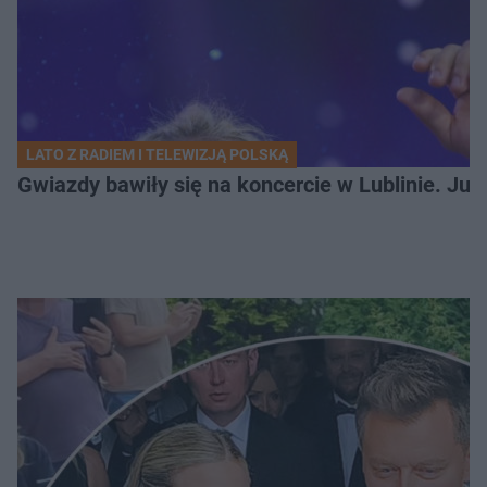
LATO Z RADIEM I TELEWIZJĄ POLSKĄ
Gwiazdy bawiły się na koncercie w Lublinie. Jus