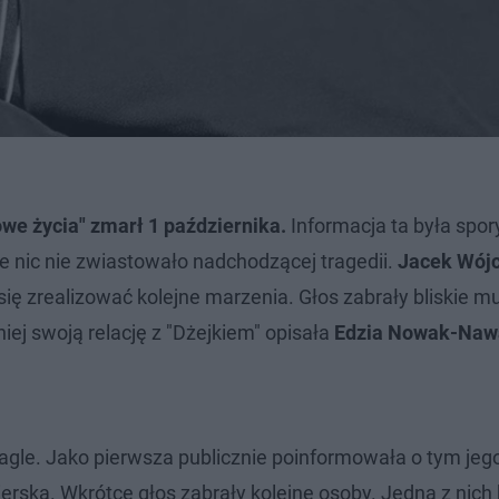
we życia" zmarł 1 października.
Informacja ta była spo
 nic nie zwiastowało nadchodzącej tragedii.
Jacek Wój
u się zrealizować kolejne marzenia. Głos zabrały bliskie m
ej swoją relację z "Dżejkiem" opisała
Edzia Nowak-Naw
agle. Jako pierwsza publicznie poinformowała o tym jeg
rska. Wkrótce głos zabrały kolejne osoby. Jedną z nich 