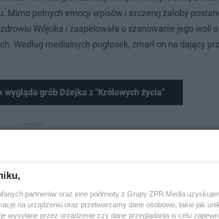
. Mimo pełnych emocji wpisów i szczerej żałoby postan
zdrowiu Wójcika i zaapelowała o szanowanie jego woli o
iach. Według medialnych pogłosek, zmarł on na dający pr
k wygląda grób Dżejka z "Królowych życia"
niku,
fanych partnerów oraz inne podmioty z Grupy ZPR Media uzyskujem
cje na urządzeniu oraz przetwarzamy dane osobowe, takie jak unika
je wysyłane przez urządzenie czy dane przeglądania w celu zapewn