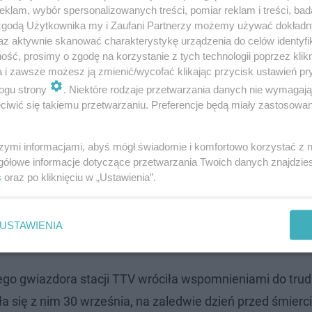
klam, wybór spersonalizowanych treści, pomiar reklam i treści, bad
 zgodą Użytkownika my i Zaufani Partnerzy możemy używać dokład
az aktywnie skanować charakterystykę urządzenia do celów identyfi
ść, prosimy o zgodę na korzystanie z tych technologii poprzez klikn
a i zawsze możesz ją zmienić/wycofać klikając przycisk ustawień pr
stawić, tyle marzeń, nowe oferty i to granie
ogu strony
. Niektóre rodzaje przetwarzania danych nie wymagaj
 się. Dlaczego, powiedz mi? Wracaj"
-
iwić się takiemu przetwarzaniu. Preferencje będą miały zastosowanie
a instagramowej relacji.
szymi informacjami, abyś mógł świadomie i komfortowo korzystać z
gółowe informacje dotyczące przetwarzania Twoich danych znajdzi
s
oraz po kliknięciu w „Ustawienia”.
ący szczegół na nagrobku Dżejka
USTAWIENIA
iała ich ostatnia rozmowa
ego gwiazdora stacji TTV wróciła wspomnieniami do tru
a się z nim 30 września, na zaledwie dzień przed śmierci