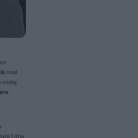
rym
cik
miał
u osoby,
ara.
o
była Edzia