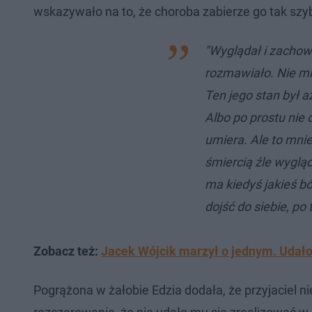
wskazywało na to, że choroba zabierze go tak szy
"Wyglądał i zachow
rozmawiało. Nie mi
Ten jego stan był aż
Albo po prostu nie
umiera. Ale to mni
śmiercią źle wyglą
ma kiedyś jakieś bó
dojść do siebie, po 
Zobacz też:
Jacek Wójcik marzył o jednym. Udało 
Pogrążona w żałobie Edzia dodała, że przyjaciel n