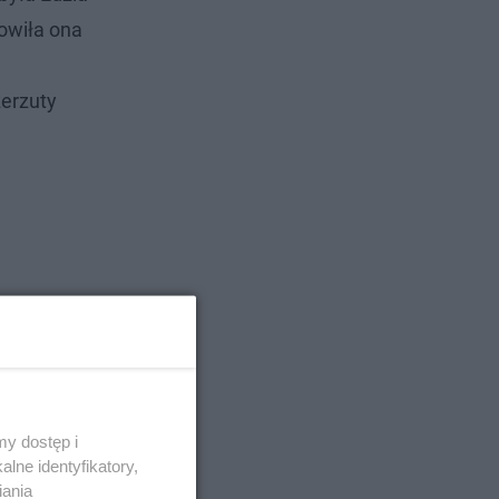
owiła ona
zerzuty
y dostęp i
lne identyfikatory,
iania