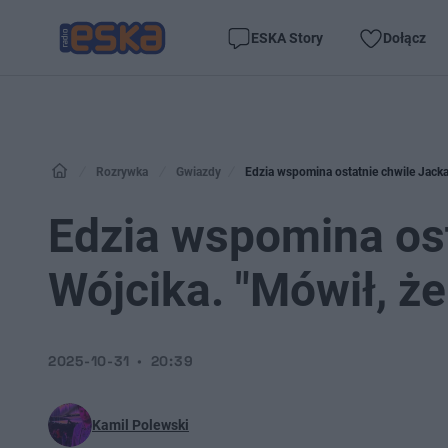
ESKA Story
Dołącz
Rozrywka
Gwiazdy
Edzia wspomina ostatnie chwile Jacka
Edzia wspomina ost
Wójcika. "Mówił, ż
2025-10-31
20:39
Kamil Polewski