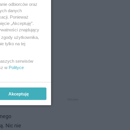
anie odbiorców oraz
nych danych
kacji. Ponieważ
ięcie „Akceptuję”.
ywatności znajdujący
ą zgody użytkownika,
 tylko na tej
 naszych serwisów
esz w
Polityce
Akceptuję
dnego
ą. Nic nie