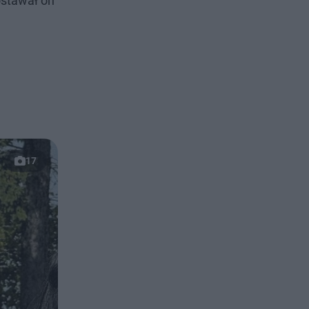
ostawał on
17