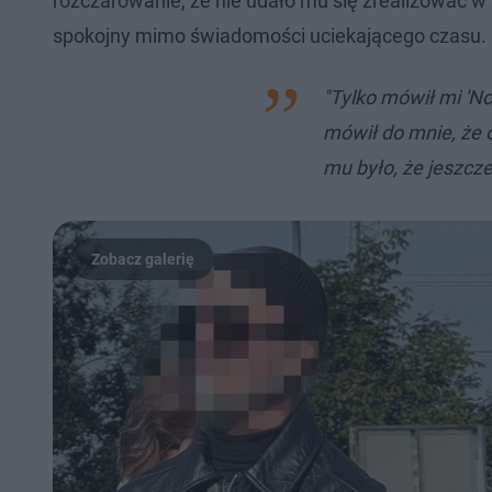
rozczarowanie, że nie udało mu się zrealizować w
spokojny mimo świadomości uciekającego czasu.
"Tylko mówił mi 'No
mówił do mnie, że o
mu było, że jeszcze 