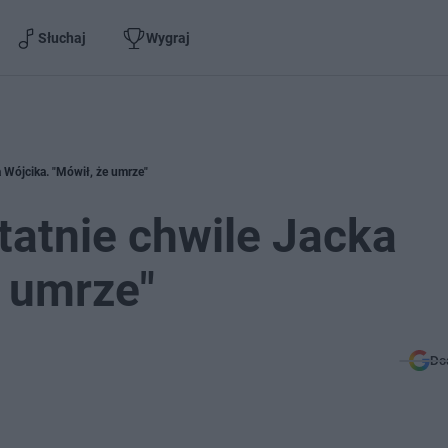
Słuchaj
Wygraj
 Wójcika. "Mówił, że umrze"
atnie chwile Jacka
e umrze"
Do