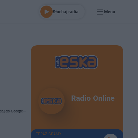
Słuchaj radia
Menu
Radio Online
daj do Google
TERAZ GRAMY