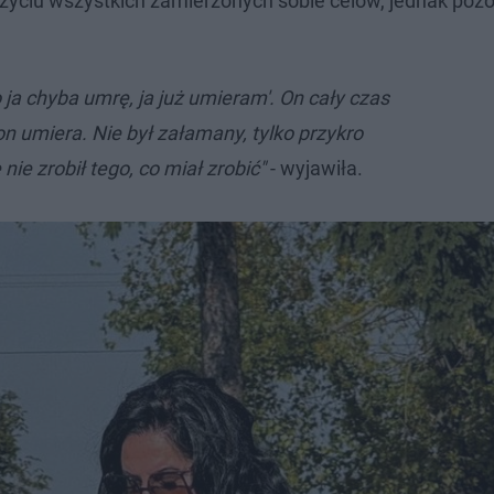
 życiu wszystkich zamierzonych sobie celów, jednak poz
 ja chyba umrę, ja już umieram'. On cały czas
n umiera. Nie był załamany, tylko przykro
nie zrobił tego, co miał zrobić"
- wyjawiła.