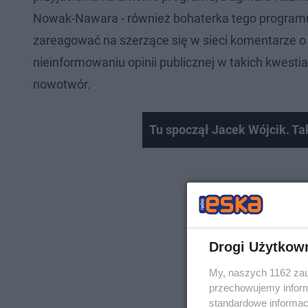
Nowak-Nawara - również bohaterka tego programu
zareagować na szerzące się w sieci komentarze o 
nieinformowaniu opinii publicznej w takich kwest
nowotwór.
Tu spoczął Jacek Wójcik. Ta
Drogi Użytkow
My, naszych 1162 zau
przechowujemy informa
standardowe informac