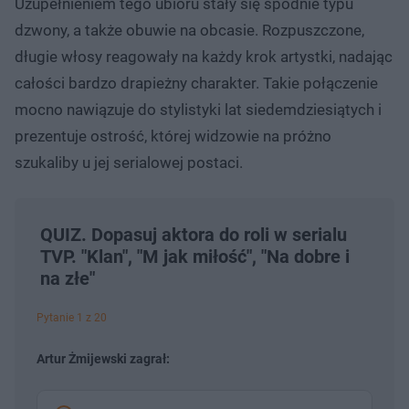
Uzupełnieniem tego ubioru stały się spodnie typu
dzwony, a także obuwie na obcasie. Rozpuszczone,
długie włosy reagowały na każdy krok artystki, nadając
całości bardzo drapieżny charakter. Takie połączenie
mocno nawiązuje do stylistyki lat siedemdziesiątych i
prezentuje ostrość, której widzowie na próżno
szukaliby u jej serialowej postaci.
QUIZ. Dopasuj aktora do roli w serialu
TVP. "Klan", "M jak miłość", "Na dobre i
na złe"
Pytanie 1 z 20
Artur Żmijewski zagrał: