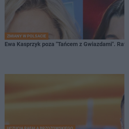
ZMIANY W POLSACIE
Ewa Kasprzyk poza "Tańcem z Gwiazdami". Rafa
UCZUCIA RAFAŁA BRZOZOWSKIEGO