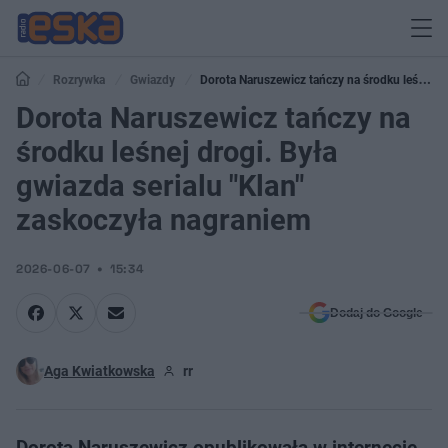
Rozrywka
Gwiazdy
Dorota Naruszewicz tańczy na środku leśnej
drogi. Była gwiazda serialu "Klan" zaskoczyła nagraniem
Dorota Naruszewicz tańczy na
środku leśnej drogi. Była
gwiazda serialu "Klan"
zaskoczyła nagraniem
2026-06-07
15:34
Dodaj do Google
Aga Kwiatkowska
rr
Dorota Naruszewicz opublikowała w internecie