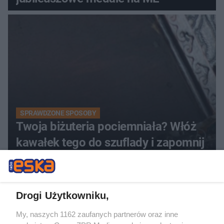
SPRAWDZONE SPOSOBY
Twoja biżuteria pociemniała? Włóż
kawałek tego do szuflady i zapomnij
o tym problemie. Sposób na
pociemniałą biżuterię
ZOBACZ WIĘCEJ
Drogi Użytkowniku,
My, naszych 1162 zaufanych partnerów oraz inne