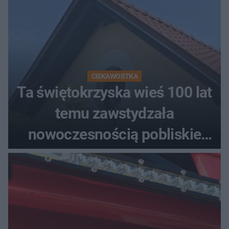
CIEKAWOSTKA
Ta świętokrzyska wieś 100 lat
temu zawstydzała
nowoczesnością pobliskie
miasta. Prąd, telefon i
luksusowa auta