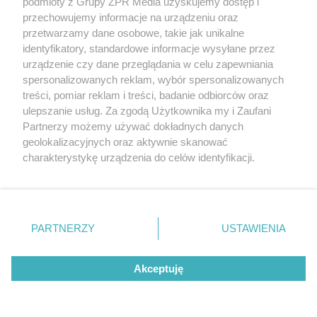
podmioty z Grupy ZPR Media uzyskujemy dostęp i
przechowujemy informacje na urządzeniu oraz
przetwarzamy dane osobowe, takie jak unikalne
identyfikatory, standardowe informacje wysyłane przez
urządzenie czy dane przeglądania w celu zapewniania
spersonalizowanych reklam, wybór spersonalizowanych
treści, pomiar reklam i treści, badanie odbiorców oraz
ulepszanie usług. Za zgodą Użytkownika my i Zaufani
Partnerzy możemy używać dokładnych danych
geolokalizacyjnych oraz aktywnie skanować
charakterystykę urządzenia do celów identyfikacji.
Ponieważ cenimy Twoją prywatność, prosimy o zgodę na
korzystanie z tych technologii poprzez kliknięcie
„Akceptuję”. Zgoda jest dobrowolna i zawsze możesz ją
zmienić/wycofać klikając przycisk ustawień prywatności
PARTNERZY
USTAWIENIA
znajdujący się w lewym dolnym rogu strony
. Niektóre
rodzaje przetwarzania danych nie wymagają zgody
Akceptuję
użytkownika, ale masz prawo sprzeciwić się takiemu
przetwarzaniu. Preferencje będą miały zastosowanie tylko
na tej witrynie.