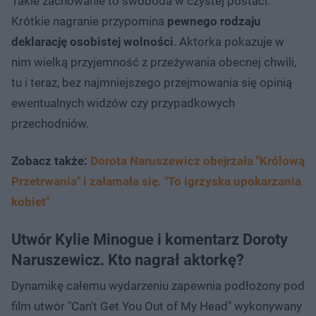
Takie zachowanie to swoboda w czystej postaci.
Krótkie nagranie przypomina
pewnego rodzaju
deklarację osobistej wolności
. Aktorka pokazuje w
nim wielką przyjemność z przeżywania obecnej chwili,
tu i teraz, bez najmniejszego przejmowania się opinią
ewentualnych widzów czy przypadkowych
przechodniów.
Zobacz także:
Dorota Naruszewicz obejrzała "Królową
Przetrwania" i załamała się. "To igrzyska upokarzania
kobiet"
Utwór Kylie Minogue i komentarz Doroty
Naruszewicz. Kto nagrał aktorkę?
Dynamikę całemu wydarzeniu zapewnia podłożony pod
film utwór "Can't Get You Out of My Head" wykonywany