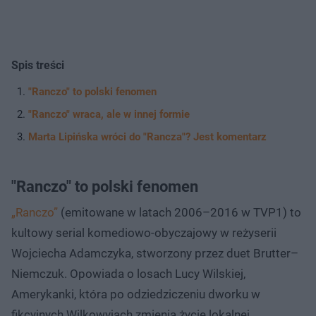
Spis treści
"Ranczo" to polski fenomen
"Ranczo" wraca, ale w innej formie
Marta Lipińska wróci do "Rancza"? Jest komentarz
"Ranczo" to polski fenomen
„Ranczo”
(emitowane w latach 2006–2016 w TVP1) to
kultowy serial komediowo-obyczajowy w reżyserii
Wojciecha Adamczyka, stworzony przez duet Brutter–
Niemczuk. Opowiada o losach Lucy Wilskiej,
Amerykanki, która po odziedziczeniu dworku w
fikcyjnych Wilkowyjach zmienia życie lokalnej