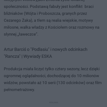
społeczności. Podstawą fabuły jest konflikt braci
bliźniaków (Wójta i Proboszcza, granych przez
Cezarego Żaka), a tłem są realia wiejskie, motywy
miłosne, walka władzy z Kościołem oraz rozmowy na
słynnej „ławeczce”.
Artur Barciś o "Podlasiu" i nowych odcinkach
"Rancza" | Wywiady ESKA
Produkcja miała liczyć tylko cztery sezony, lecz dzięki
ogromnej oglądalności, dochodzącej do 10 milionów
widzów, powstało aż 10 serii (130 odcinków) oraz film
pełnometrażowy.