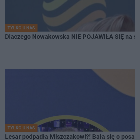
TYLKO U NAS
Dlaczego Nowakowska NIE POJAWIŁA SIĘ na ślub
TYLKO U NAS
Lesar podpadła Miszczakowi?! Bała się o posad