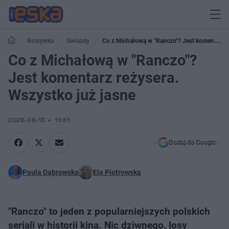
Rozrywka
Gwiazdy
Co z Michałową w "Ranczo"? Jest komentarz
reżysera. Wszystko już jasne
Co z Michałową w "Ranczo"?
Jest komentarz reżysera.
Wszystko już jasne
2026-06-13
11:51
Dodaj do Google
Paula Dąbrowska
Ela Piotrowska
"Ranczo" to jeden z popularniejszych polskich
seriali w historii kina. Nic dziwnego, losy