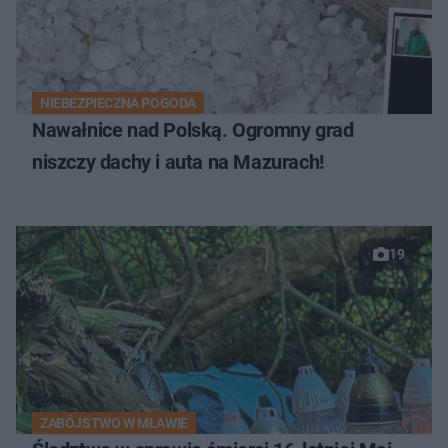
NIEBEZPIECZNA POGODA
Nawałnice nad Polską. Ogromny grad
niszczy dachy i auta na Mazurach!
19
ZABÓJSTWO W MŁAWIE