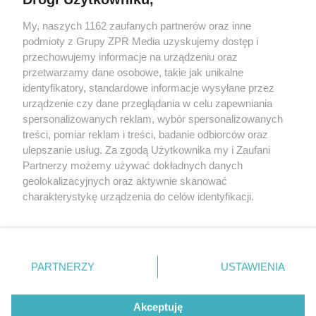
My, naszych 1162 zaufanych partnerów oraz inne
Żaden utwór zamieszczony w serwisie nie może być powielany i
podmioty z Grupy ZPR Media uzyskujemy dostęp i
rozpowszechniany lub dalej rozpowszechniany w jakikolwiek sposób (w
przechowujemy informacje na urządzeniu oraz
tym także elektroniczny lub mechaniczny) na jakimkolwiek polu
eksploatacji w jakiejkolwiek formie, włącznie z umieszczaniem w
przetwarzamy dane osobowe, takie jak unikalne
Internecie bez pisemnej zgody właściciela praw. Jakiekolwiek użycie lub
identyfikatory, standardowe informacje wysyłane przez
wykorzystanie utworów w całości lub w części z naruszeniem prawa,
tzn. bez właściwej zgody, jest zabronione pod groźbą kary i może być
urządzenie czy dane przeglądania w celu zapewniania
ścigane prawnie.
spersonalizowanych reklam, wybór spersonalizowanych
treści, pomiar reklam i treści, badanie odbiorców oraz
ulepszanie usług. Za zgodą Użytkownika my i Zaufani
Partnerzy możemy używać dokładnych danych
geolokalizacyjnych oraz aktywnie skanować
charakterystykę urządzenia do celów identyfikacji.
Ponieważ cenimy Twoją prywatność, prosimy o zgodę na
O nas
korzystanie z tych technologii poprzez kliknięcie
Informacje prawne
„Akceptuję”. Zgoda jest dobrowolna i zawsze możesz ją
zmienić/wycofać klikając przycisk ustawień prywatności
PARTNERZY
USTAWIENIA
Nasze serwisy
znajdujący się w lewym dolnym rogu strony
. Niektóre
rodzaje przetwarzania danych nie wymagają zgody
© 2026 Grupa ZPR Media
Akceptuję
użytkownika, ale masz prawo sprzeciwić się takiemu