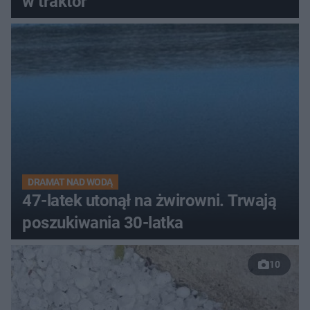
w traktor
DRAMAT NAD WODĄ
47-latek utonął na żwirowni. Trwają
poszukiwania 30-latka
10