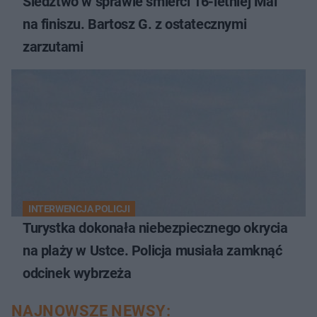
Śledztwo w sprawie śmierci 16-letniej Mai
na finiszu. Bartosz G. z ostatecznymi
zarzutami
INTERWENCJA POLICJI
Turystka dokonała niebezpiecznego okrycia
na plaży w Ustce. Policja musiała zamknąć
odcinek wybrzeża
NAJNOWSZE NEWSY: