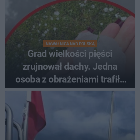
NAWAŁNICA NAD POLSKĄ
Grad wielkości pięści
zrujnował dachy. Jedna
osoba z obrażeniami trafiła
do szpitala