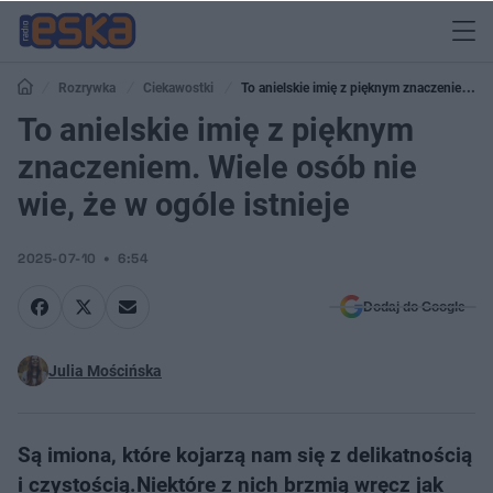
Rozrywka
Ciekawostki
To anielskie imię z pięknym znaczeniem.
Wiele osób nie wie, że w ogóle istnieje
To anielskie imię z pięknym
znaczeniem. Wiele osób nie
wie, że w ogóle istnieje
2025-07-10
6:54
Dodaj do Google
Julia Mościńska
Są imiona, które kojarzą nam się z delikatnością
i czystością.Niektóre z nich brzmią wręcz jak