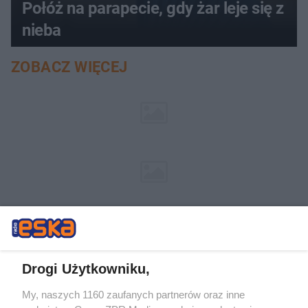
Połóż na parapecie, gdy żar leje się z
nieba
ZOBACZ WIĘCEJ
Drogi Użytkowniku,
My, naszych 1160 zaufanych partnerów oraz inne