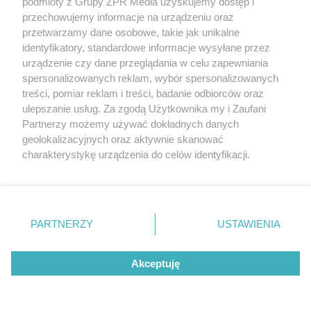
podmioty z Grupy ZPR Media uzyskujemy dostęp i
przechowujemy informacje na urządzeniu oraz
przetwarzamy dane osobowe, takie jak unikalne
identyfikatory, standardowe informacje wysyłane przez
urządzenie czy dane przeglądania w celu zapewniania
spersonalizowanych reklam, wybór spersonalizowanych
treści, pomiar reklam i treści, badanie odbiorców oraz
ulepszanie usług. Za zgodą Użytkownika my i Zaufani
Partnerzy możemy używać dokładnych danych
geolokalizacyjnych oraz aktywnie skanować
charakterystykę urządzenia do celów identyfikacji.
Żaden utwór zamieszczony w serwisie nie może być powielany i
Ponieważ cenimy Twoją prywatność, prosimy o zgodę na
rozpowszechniany lub dalej rozpowszechniany w jakikolwiek sposób (w
tym także elektroniczny lub mechaniczny) na jakimkolwiek polu
korzystanie z tych technologii poprzez kliknięcie
eksploatacji w jakiejkolwiek formie, włącznie z umieszczaniem w
„Akceptuję”. Zgoda jest dobrowolna i zawsze możesz ją
Internecie bez pisemnej zgody właściciela praw. Jakiekolwiek użycie lub
zmienić/wycofać klikając przycisk ustawień prywatności
wykorzystanie utworów w całości lub w części z naruszeniem prawa,
PARTNERZY
USTAWIENIA
tzn. bez właściwej zgody, jest zabronione pod groźbą kary i może być
znajdujący się w lewym dolnym rogu strony
. Niektóre
ścigane prawnie.
rodzaje przetwarzania danych nie wymagają zgody
Akceptuję
użytkownika, ale masz prawo sprzeciwić się takiemu
przetwarzaniu. Preferencje będą miały zastosowanie tylko
na tej witrynie.