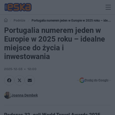
Podróże
Portugalia numerem jeden w Europie w 2025 roku – idealne
miejsce do życia i inwestowania
Portugalia numerem jeden w
Europie w 2025 roku – idealne
miejsce do życia i
inwestowania
2025-12-03
12:00
Dodaj do Google
Joanna Dembek
Podczas 32. gali World Travel Awards 2025,