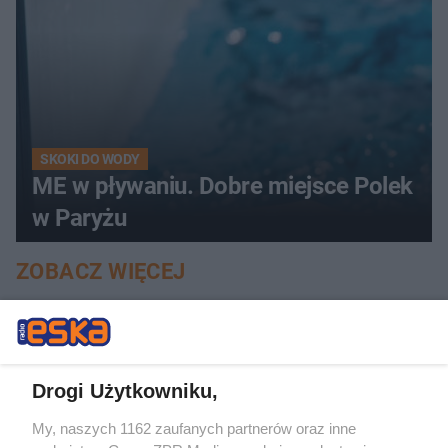
SKOKI DO WODY
ME w pływaniu. Dobre miejsce Polek
w Paryżu
ZOBACZ WIĘCEJ
Drogi Użytkowniku,
My, naszych 1162 zaufanych partnerów oraz inne