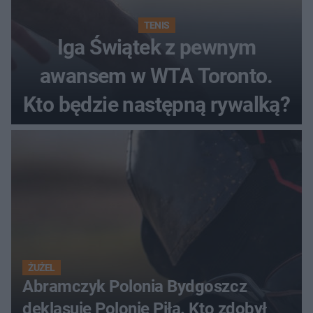
TENIS
Iga Świątek z pewnym
awansem w WTA Toronto.
Kto będzie następną rywalką?
ŻUŻEL
Abramczyk Polonia Bydgoszcz
deklasuje Polonię Piła. Kto zdobył