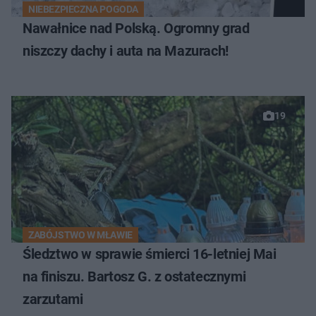
NIEBEZPIECZNA POGODA
Nawałnice nad Polską. Ogromny grad
niszczy dachy i auta na Mazurach!
19
ZABÓJSTWO W MŁAWIE
Śledztwo w sprawie śmierci 16-letniej Mai
na finiszu. Bartosz G. z ostatecznymi
zarzutami