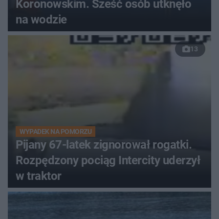
Koronowskim. Sześć osób utknęło
na wodzie
13
WYPADEK NA POMORZU
Pijany 67-latek zignorował rogatki.
Rozpędzony pociąg Intercity uderzył
w traktor