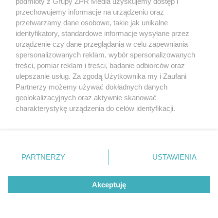
podmioty z Grupy ZPR Media uzyskujemy dostęp i
przechowujemy informacje na urządzeniu oraz
przetwarzamy dane osobowe, takie jak unikalne
identyfikatory, standardowe informacje wysyłane przez
urządzenie czy dane przeglądania w celu zapewniania
spersonalizowanych reklam, wybór spersonalizowanych
treści, pomiar reklam i treści, badanie odbiorców oraz
ulepszanie usług. Za zgodą Użytkownika my i Zaufani
Partnerzy możemy używać dokładnych danych
geolokalizacyjnych oraz aktywnie skanować
charakterystykę urządzenia do celów identyfikacji.
Ponieważ cenimy Twoją prywatność, prosimy o zgodę na
korzystanie z tych technologii poprzez kliknięcie
„Akceptuję”. Zgoda jest dobrowolna i zawsze możesz ją
zmienić/wycofać klikając przycisk ustawień prywatności
PARTNERZY
USTAWIENIA
znajdujący się w lewym dolnym rogu strony
. Niektóre
rodzaje przetwarzania danych nie wymagają zgody
Akceptuję
użytkownika, ale masz prawo sprzeciwić się takiemu
przetwarzaniu. Preferencje będą miały zastosowanie tylko
Żaden utwór zamieszczony w serwisie nie może być powielany i
rozpowszechniany lub dalej rozpowszechniany w jakikolwiek sposób (w
na tej witrynie.
tym także elektroniczny lub mechaniczny) na jakimkolwiek polu