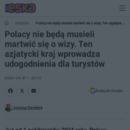
Podróże
Polacy nie będą musieli martwić się o wizy. Ten azjatycki kraj
wprowadza udogodnienia dla turystów
Polacy nie będą musieli
martwić się o wizy. Ten
azjatycki kraj wprowadza
udogodnienia dla turystów
2024-08-31
22:35
Dodaj do Google
Joanna Dembek
Już od 1 października 2024 roku, Polacy,