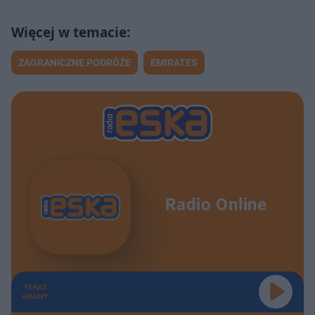
ZAGRANICZNE PODRÓŻE
EMIRATES
Radio Online
TERAZ
GRAMY