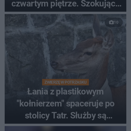
czwartym piętrze. Szokujące
nagranie trafiło do sieci
10
ZWIERZĘ W POTRZASKU
Łania z plastikowym
"kołnierzem" spaceruje po
stolicy Tatr. Służby są
bezradne