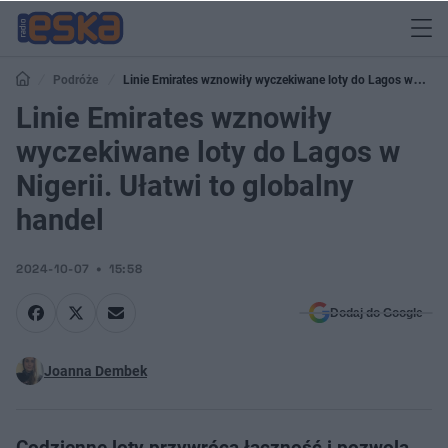
Podróże
Linie Emirates wznowiły wyczekiwane loty do Lagos w
Nigerii. Ułatwi to globalny handel
Linie Emirates wznowiły
wyczekiwane loty do Lagos w
Nigerii. Ułatwi to globalny
handel
2024-10-07
15:58
Dodaj do Google
Joanna Dembek
Codzienne loty przywrócą łączność i pozwolą