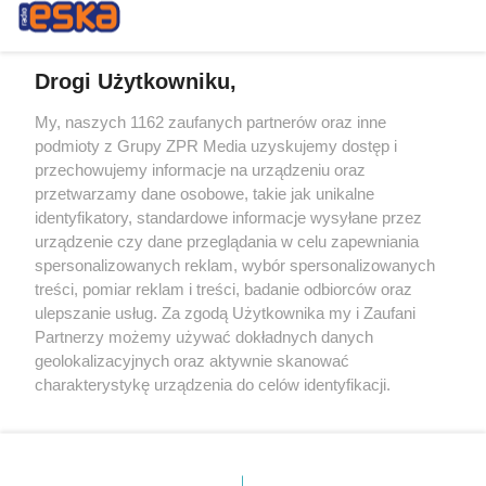
Drogi Użytkowniku,
My, naszych 1162 zaufanych partnerów oraz inne
Żaden utwór zamieszczony w serwisie nie może być powielany i
podmioty z Grupy ZPR Media uzyskujemy dostęp i
rozpowszechniany lub dalej rozpowszechniany w jakikolwiek sposób (w
przechowujemy informacje na urządzeniu oraz
tym także elektroniczny lub mechaniczny) na jakimkolwiek polu
eksploatacji w jakiejkolwiek formie, włącznie z umieszczaniem w
przetwarzamy dane osobowe, takie jak unikalne
Internecie bez pisemnej zgody właściciela praw. Jakiekolwiek użycie lub
identyfikatory, standardowe informacje wysyłane przez
wykorzystanie utworów w całości lub w części z naruszeniem prawa,
tzn. bez właściwej zgody, jest zabronione pod groźbą kary i może być
urządzenie czy dane przeglądania w celu zapewniania
ścigane prawnie.
spersonalizowanych reklam, wybór spersonalizowanych
treści, pomiar reklam i treści, badanie odbiorców oraz
ulepszanie usług. Za zgodą Użytkownika my i Zaufani
Partnerzy możemy używać dokładnych danych
geolokalizacyjnych oraz aktywnie skanować
charakterystykę urządzenia do celów identyfikacji.
Ponieważ cenimy Twoją prywatność, prosimy o zgodę na
O nas
korzystanie z tych technologii poprzez kliknięcie
Informacje prawne
„Akceptuję”. Zgoda jest dobrowolna i zawsze możesz ją
zmienić/wycofać klikając przycisk ustawień prywatności