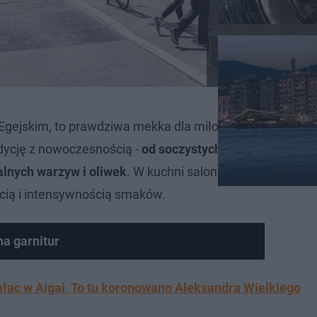
Egejskim, to prawdziwa mekka dla miłośników dobrej kuc
dycję z nowoczesnością -
od soczystych mięs grillowany
alnych warzyw i oliwek
. W kuchni salonickiej dominują r
ścią i intensywnością smaków.
na garnitur
pałac w Aigai. To tu koronowano Aleksandra Wielkiego