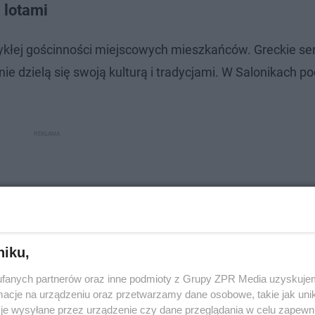
 lotami
ykłej gościnności miejscowych mieszkańców. Greckie ser
ie dzielą się swoją kulturą i tradycjami. W Salonikach p
niku,
fanych partnerów oraz inne podmioty z Grupy ZPR Media uzyskujem
cje na urządzeniu oraz przetwarzamy dane osobowe, takie jak unika
je wysyłane przez urządzenie czy dane przeglądania w celu zapewn