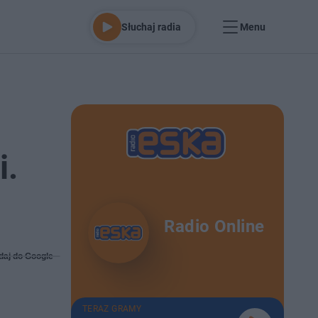
Słuchaj radia
Menu
i.
Radio Online
daj do Google
TERAZ GRAMY