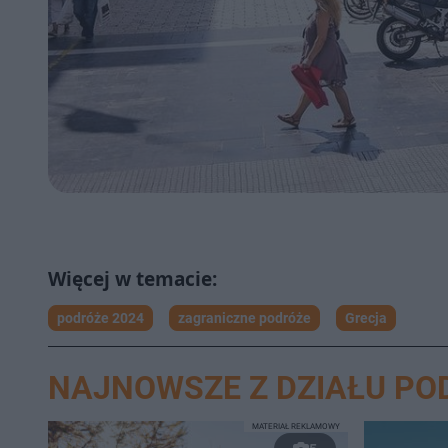
podróże 2024
zagraniczne podróże
Grecja
NAJNOWSZE Z DZIAŁU PO
MATERIAŁ REKLAMOWY