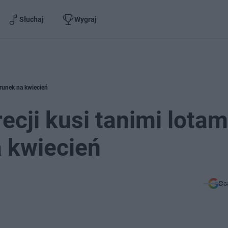
Słuchaj
Wygraj
ierunek na kwiecień
ecji kusi tanimi lotam
a kwiecień
Do