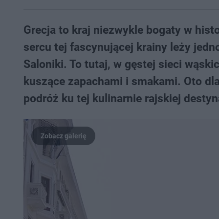
Grecja to kraj niezwykle bogaty w hist
sercu tej fascynującej krainy leży jedn
Saloniki. To tutaj, w gęstej sieci wąsk
kuszące zapachami i smakami. Oto dl
podróż ku tej kulinarnie rajskiej destyn