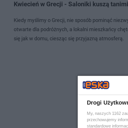
Kwiecień w Grecji - Saloniki kuszą tanimi
Kiedy myślimy o Grecji, nie sposób pominąć niezw
otwarte dla podróżnych, a lokalni mieszkańcy chętn
się jak w domu, ciesząc się przyjazną atmosferą.
Drogi Użytkow
My, naszych 1162 zau
przechowujemy informa
standardowe informac