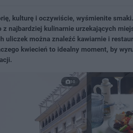
orię, kulturę i oczywiście, wyśmienite smaki
o z najbardziej kulinarnie urzekających miej
ich uliczek można znaleźć kawiarnie i restau
aczego kwiecień to idealny moment, by wyr
acji.
10