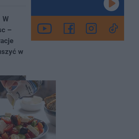
. W
sc –
racje
uszyć w