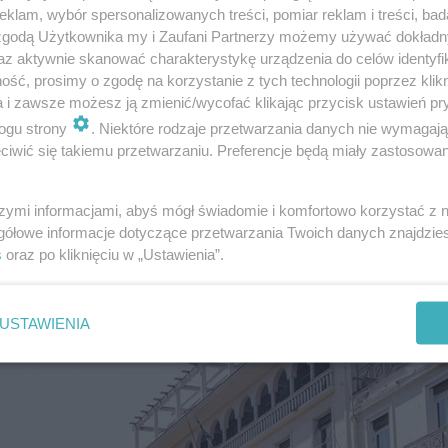
klam, wybór spersonalizowanych treści, pomiar reklam i treści, bad
 zgodą Użytkownika my i Zaufani Partnerzy możemy używać dokład
cowane, co pozwala znaleźć opcje dostosowane do różny
az aktywnie skanować charakterystykę urządzenia do celów identyfi
ść, prosimy o zgodę na korzystanie z tych technologii poprzez klikn
rze po przytulne pensjonaty w sercu miasta – każdy zn
a i zawsze możesz ją zmienić/wycofać klikając przycisk ustawień pr
otych za tygodniowy pobyt.
ogu strony
. Niektóre rodzaje przetwarzania danych nie wymagaj
iwić się takiemu przetwarzaniu. Preferencje będą miały zastosowanie
konały czas na podróż do Salonik, nie tylko ze względu n
także z powodu atrakcyjnych cen biletów lotniczych. W 
szymi informacjami, abyś mógł świadomie i komfortowo korzystać z
gółowe informacje dotyczące przetwarzania Twoich danych znajdzi
w jedną stronę
. Warto skorzystać z takiej okazji, aby zwie
s
oraz po kliknięciu w „Ustawienia”.
zawy trwa jedynie 2 godziny i 15 minut
.
USTAWIENIA