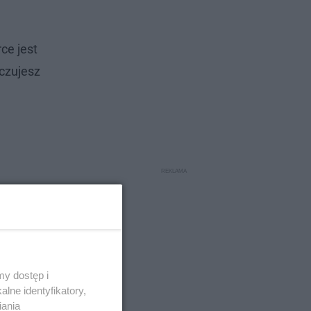
ce jest
oczujesz
y dostęp i
lne identyfikatory,
iania