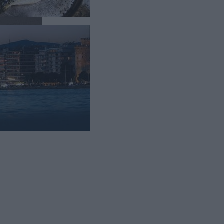
hni.
ch na
ównież