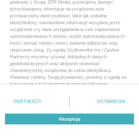
podmioty z Grupy ZPR Media uzyskujemy dostęp i
przechowujemy informacje na urządzeniu oraz
przetwarzamy dane osobowe, takie jak unikalne
identyfikatory, standardowe informacje wysyłane przez
urządzenie czy dane przeglądania w celu zapewniania
spersonalizowanych reklam, wybór spersonalizowanych
Żaden utwór zamieszczony w serwisie nie może być powielany i
treści, pomiar reklam i treści, badanie odbiorców oraz
rozpowszechniany lub dalej rozpowszechniany w jakikolwiek sposób (w
ulepszanie usług. Za zgodą Użytkownika my i Zaufani
tym także elektroniczny lub mechaniczny) na jakimkolwiek polu
Partnerzy możemy używać dokładnych danych
eksploatacji w jakiejkolwiek formie, włącznie z umieszczaniem w Internecie
bez pisemnej zgody właściciela praw. Jakiekolwiek użycie lub
geolokalizacyjnych oraz aktywnie skanować
wykorzystanie utworów w całości lub w części z naruszeniem prawa, tzn.
charakterystykę urządzenia do celów identyfikacji.
bez właściwej zgody, jest zabronione pod groźbą kary i może być ścigane
prawnie.
Ponieważ cenimy Twoją prywatność, prosimy o zgodę na
korzystanie z tych technologii poprzez kliknięcie
„Akceptuję”. Zgoda jest dobrowolna i zawsze możesz ją
zmienić/wycofać klikając przycisk ustawień prywatności
PARTNERZY
USTAWIENIA
znajdujący się w lewym dolnym rogu strony
. Niektóre
rodzaje przetwarzania danych nie wymagają zgody
Akceptuję
użytkownika, ale masz prawo sprzeciwić się takiemu
O nas
przetwarzaniu. Preferencje będą miały zastosowanie tylko
na tej witrynie.
Informacje prawne