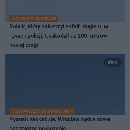
INCYDENT W GLIWICACH
Rolnik, który zniszczył asfalt pługiem, w
rękach policji. Uszkodził aż 200 metrów
nowej drogi
13
NOWE POŁĄCZENIE Z WROCŁAWIA
Ryanair zaskakuje. Wrocław zyska nowe
egzotyczne połączenie