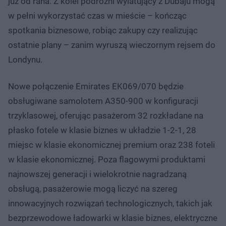
już od rana. Z kolei podróżni wylatujący z Dubaju mogą
w pełni wykorzystać czas w mieście – kończąc
spotkania biznesowe, robiąc zakupy czy realizując
ostatnie plany – zanim wyruszą wieczornym rejsem do
Londynu.
Nowe połączenie Emirates EK069/070 będzie
obsługiwane samolotem A350-900 w konfiguracji
trzyklasowej, oferując pasażerom 32 rozkładane na
płasko fotele w klasie biznes w układzie 1-2-1, 28
miejsc w klasie ekonomicznej premium oraz 238 foteli
w klasie ekonomicznej. Poza flagowymi produktami
najnowszej generacji i wielokrotnie nagradzaną
obsługą, pasażerowie mogą liczyć na szereg
innowacyjnych rozwiązań technologicznych, takich jak
bezprzewodowe ładowarki w klasie biznes, elektryczne