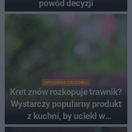
powód decyzji
SPOSÓB NA SZKODNIKA
Kret znów rozkopuje trawnik?
Wystarczy popularny produkt
z kuchni, by uciekł w
popłochu