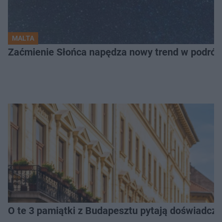
MALTA
Zaćmienie Słońca napędza nowy trend w podróża
O te 3 pamiątki z Budapesztu pytają doświadczen