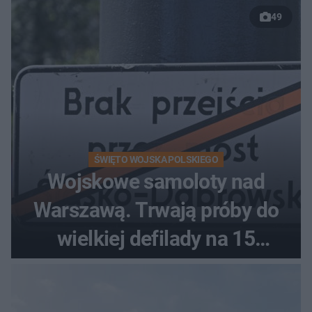
relaksu nad Jeziorem
49
Łańskim
ŚWIĘTO WOJSKA POLSKIEGO
Wojskowe samoloty nad
Warszawą. Trwają próby do
wielkiej defilady na 15
sierpnia