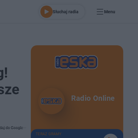
Słuchaj radia
Menu
g!
sze
Radio Online
daj do Google
TERAZ GRAMY