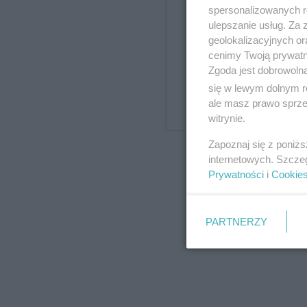
spersonalizowanych re
ulepszanie usług. Za
geolokalizacyjnych or
cenimy Twoją prywatno
Zgoda jest dobrowoln
się w lewym dolnym r
ale masz prawo sprzec
witrynie.
Post udostępni
Zapoznaj się z poniż
internetowych. Szcze
Prywatności
i
Cookie
PARTNERZY