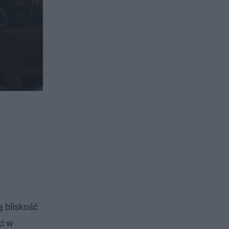
 bliskość
ci w