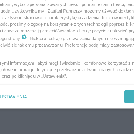
klam, wybór spersonalizowanych treści, pomiar reklam i treści, bad
 zgodą Użytkownika my i Zaufani Partnerzy możemy używać dokład
az aktywnie skanować charakterystykę urządzenia do celów identyfi
ść, prosimy o zgodę na korzystanie z tych technologii poprzez klikn
a i zawsze możesz ją zmienić/wycofać klikając przycisk ustawień pr
ogu strony
. Niektóre rodzaje przetwarzania danych nie wymagaj
iwić się takiemu przetwarzaniu. Preferencje będą miały zastosowanie
ony przez N-Glamping (@nglamping)
szymi informacjami, abyś mógł świadomie i komfortowo korzystać z
gółowe informacje dotyczące przetwarzania Twoich danych znajdzi
s
oraz po kliknięciu w „Ustawienia”.
USTAWIENIA