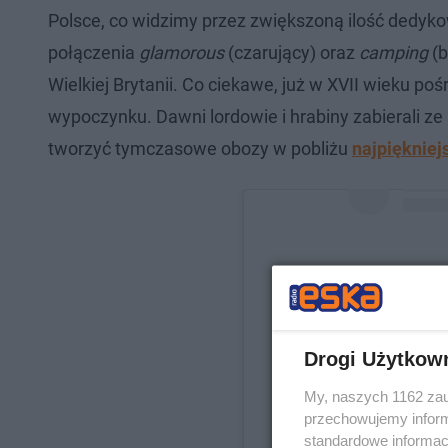
Polsce, co widzimy przez zwiększoną ilość dedy
połączenia
glamorous
(czarujący) oraz
camping
(b
Wielkiej Brytanii. Co ciekawe, już w XVII wieku 
wypoczynku. Dawni lordowie i hrabiny zabierali z
tworzyć tymczasowe obozy w pobliżu
najpiękniej
Drogi Użytkow
My, naszych 1162 zau
przechowujemy informa
Wyświe
standardowe informac