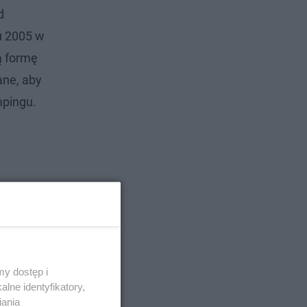
d
u 2005 w
ą formę
ane, aby
empingu.
y dostęp i
lne identyfikatory,
iania