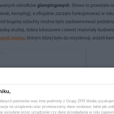
kowanych ośrodków
glampingowych
. Słowo to powstało o
iwak, kemping), a oficjalnie zaczęło funkcjonować w rok
pośród bogatej szlachty można było zaobserwować podobn
e sobą służbę, dobra luksusowe i nawet materiały budowl
szych miejsc
, którym bliżej było do rezydencji, aniżeli k
niku,
fanych partnerów oraz inne podmioty z Grupy ZPR Media uzyskujem
cje na urządzeniu oraz przetwarzamy dane osobowe, takie jak unika
tl ten post na Instagramie
je wysyłane przez urządzenie czy dane przeglądania w celu zapewn