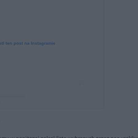
tl ten post na Instagramie
zez Glamping Poland (@lushhills_glamping)
e