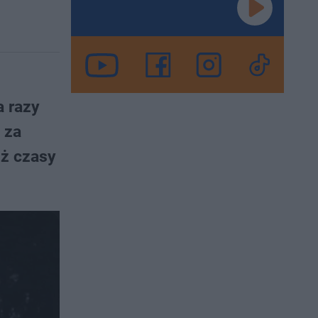
a razy
 za
iż czasy