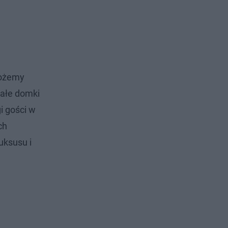
możemy
małe domki
i gości w
ch
uksusu i