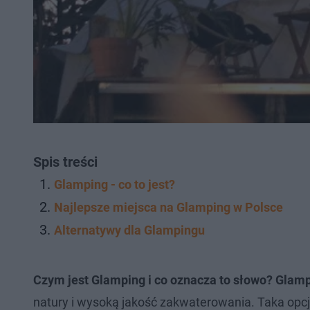
Spis treści
Glamping - co to jest?
Najlepsze miejsca na Glamping w Polsce
Alternatywy dla Glampingu
Czym jest Glamping i co oznacza to słowo? Glam
natury i wysoką jakość zakwaterowania.
Taka opcj