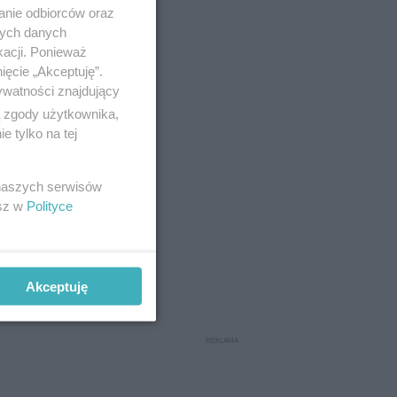
anie odbiorców oraz
nych danych
kacji. Ponieważ
ięcie „Akceptuję”.
ywatności znajdujący
ą zgody użytkownika,
 tylko na tej
 naszych serwisów
esz w
Polityce
Akceptuję