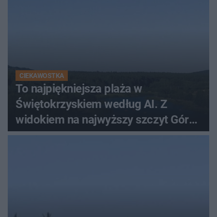
CIEKAWOSTKA
To najpiękniejsza plaża w
Świętokrzyskiem według AI. Z
widokiem na najwyższy szczyt Gór
Świętokrzyskich