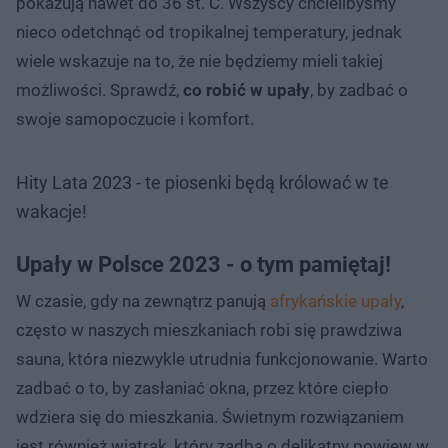
pokazują nawet do 36 st. C. Wszyscy chcielibyśmy
nieco odetchnąć od tropikalnej temperatury, jednak
wiele wskazuje na to, że nie będziemy mieli takiej
możliwości. Sprawdź,
co robić w upały
, by zadbać o
swoje samopoczucie i komfort.
Hity Lata 2023 - te piosenki będą królować w te
wakacje!
Upały w Polsce 2023 - o tym pamiętaj!
W czasie, gdy na zewnątrz panują
afrykańskie upały
,
często w naszych mieszkaniach robi się prawdziwa
sauna, która niezwykle utrudnia funkcjonowanie. Warto
zadbać o to, by zasłaniać okna, przez które ciepło
wdziera się do mieszkania. Świetnym rozwiązaniem
jest również wiatrak, który zadba o delikatny powiew w