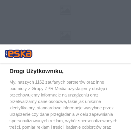
Drogi Użytkowniku,
My, naszych 1162 zaufanych partnerów oraz inne
Żaden utwór zamieszczony w serwisie nie może być powielany i
podmioty z Grupy ZPR Media uzyskujemy dostęp i
rozpowszechniany lub dalej rozpowszechniany w jakikolwiek sposób (w
przechowujemy informacje na urządzeniu oraz
tym także elektroniczny lub mechaniczny) na jakimkolwiek polu
eksploatacji w jakiejkolwiek formie, włącznie z umieszczaniem w
przetwarzamy dane osobowe, takie jak unikalne
Internecie bez pisemnej zgody właściciela praw. Jakiekolwiek użycie lub
identyfikatory, standardowe informacje wysyłane przez
wykorzystanie utworów w całości lub w części z naruszeniem prawa,
tzn. bez właściwej zgody, jest zabronione pod groźbą kary i może być
urządzenie czy dane przeglądania w celu zapewniania
ścigane prawnie.
spersonalizowanych reklam, wybór spersonalizowanych
treści, pomiar reklam i treści, badanie odbiorców oraz