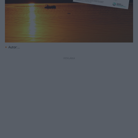
Autor:
https://twitter.com/IMGWmeteo/status/1680647154195390465/photo/1/
Canva.com