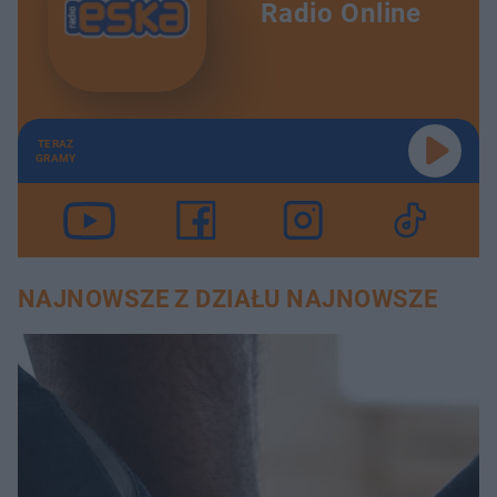
Radio Online
TERAZ
GRAMY
NAJNOWSZE Z DZIAŁU NAJNOWSZE