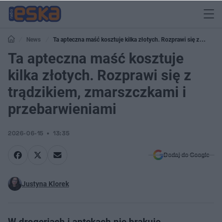
News
Ta apteczna maść kosztuje kilka złotych. Rozprawi się z
trądzikiem, zmarszczkami i przebarwieniami
Ta apteczna maść kosztuje
kilka złotych. Rozprawi się z
trądzikiem, zmarszczkami i
przebarwieniami
2026-06-15
13:35
Dodaj do Google
Justyna Klorek
W drogeriach i aptekach nie brakuje