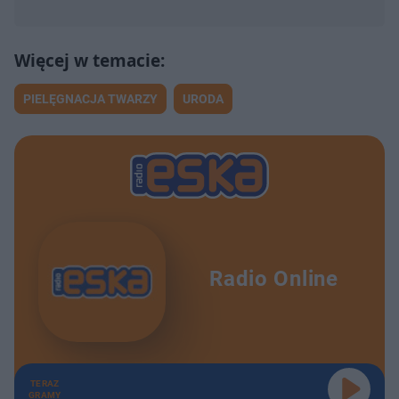
PIELĘGNACJA TWARZY
URODA
Radio Online
TERAZ
GRAMY