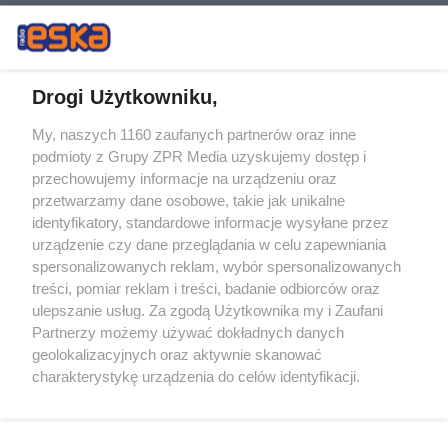
Drogi Użytkowniku,
My, naszych 1160 zaufanych partnerów oraz inne
Żaden utwór zamieszczony w serwisie nie może być powielany i
podmioty z Grupy ZPR Media uzyskujemy dostęp i
rozpowszechniany lub dalej rozpowszechniany w jakikolwiek sposób (w
przechowujemy informacje na urządzeniu oraz
tym także elektroniczny lub mechaniczny) na jakimkolwiek polu
eksploatacji w jakiejkolwiek formie, włącznie z umieszczaniem w
przetwarzamy dane osobowe, takie jak unikalne
Internecie bez pisemnej zgody właściciela praw. Jakiekolwiek użycie lub
identyfikatory, standardowe informacje wysyłane przez
wykorzystanie utworów w całości lub w części z naruszeniem prawa,
tzn. bez właściwej zgody, jest zabronione pod groźbą kary i może być
urządzenie czy dane przeglądania w celu zapewniania
ścigane prawnie.
spersonalizowanych reklam, wybór spersonalizowanych
treści, pomiar reklam i treści, badanie odbiorców oraz
ulepszanie usług. Za zgodą Użytkownika my i Zaufani
Partnerzy możemy używać dokładnych danych
geolokalizacyjnych oraz aktywnie skanować
charakterystykę urządzenia do celów identyfikacji.
Ponieważ cenimy Twoją prywatność, prosimy o zgodę na
O nas
korzystanie z tych technologii poprzez kliknięcie
Informacje prawne
„Akceptuję”. Zgoda jest dobrowolna i zawsze możesz ją