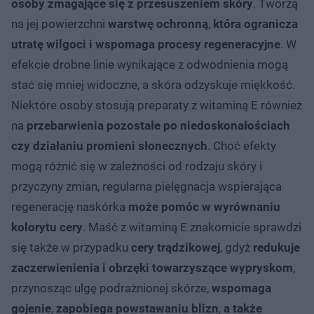
osoby zmagające się z przesuszeniem skóry
. Tworzą
na jej powierzchni
warstwę ochronną
,
która ogranicza
utratę wilgoci i wspomaga procesy regeneracyjne
. W
efekcie drobne linie wynikające z odwodnienia mogą
stać się mniej widoczne, a skóra odzyskuje miękkość.
Niektóre osoby stosują preparaty z witaminą E również
na
przebarwienia pozostałe po niedoskonałościach
czy działaniu promieni słonecznych
. Choć efekty
mogą różnić się w zależności od rodzaju skóry i
przyczyny zmian, regularna pielęgnacja wspierająca
regenerację naskórka
może pomóc w wyrównaniu
kolorytu cery
. Maść z witaminą E znakomicie sprawdzi
się także w przypadku
cery trądzikowej
, gdyż
redukuje
zaczerwienienia i obrzęki towarzyszące wypryskom
,
przynosząc ulgę podrażnionej skórze,
wspomaga
gojenie
,
zapobiega powstawaniu blizn
,
a także