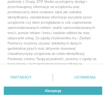
podmioty z Grupy ZPR Media uzyskujemy dostęp i
przechowujemy informacje na urządzeniu oraz
przetwarzamy dane osobowe, takie jak unikalne
identyfikatory, standardowe informacje wysyłane przez
urządzenie czy dane przeglądania w celu zapewniania
spersonalizowanych reklam, wybór spersonalizowanych
treści, pomiar reklam i treści, badanie odbiorców oraz
ulepszanie usług. Za zgodą Użytkownika my i Zaufani
Partnerzy możemy używać dokładnych danych
geolokalizacyjnych oraz aktywnie skanować
charakterystykę urządzenia do celów identyfikacji.
Ponieważ cenimy Twoją prywatność, prosimy o zgodę na
korzystanie z tych technologii poprzez kliknięcie
„Akceptuję”. Zgoda jest dobrowolna i zawsze możesz ją
zmienić/wycofać klikając przycisk ustawień prywatności
PARTNERZY
USTAWIENIA
znajdujący się w lewym dolnym rogu strony
. Niektóre
rodzaje przetwarzania danych nie wymagają zgody
Akceptuję
użytkownika, ale masz prawo sprzeciwić się takiemu
przetwarzaniu. Preferencje będą miały zastosowanie tylko
na tej witrynie.