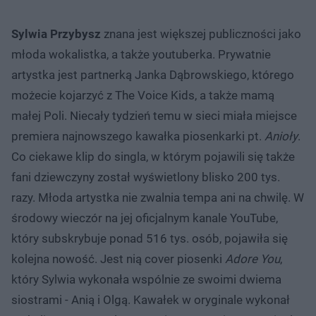
Sylwia Przybysz
znana jest większej publiczności jako
młoda wokalistka, a także youtuberka. Prywatnie
artystka jest partnerką Janka Dąbrowskiego, którego
możecie kojarzyć z The Voice Kids, a także mamą
małej Poli. Niecały tydzień temu w sieci miała miejsce
premiera najnowszego kawałka piosenkarki pt.
Anioły
.
Co ciekawe klip do singla, w którym pojawili się także
fani dziewczyny został wyświetlony blisko 200 tys.
razy. Młoda artystka nie zwalnia tempa ani na chwilę. W
środowy wieczór na jej oficjalnym kanale YouTube,
który subskrybuje ponad 516 tys. osób, pojawiła się
kolejna nowość. Jest nią cover piosenki
Adore You
,
który Sylwia wykonała wspólnie ze swoimi dwiema
siostrami - Anią i Olgą. Kawałek w oryginale wykonał