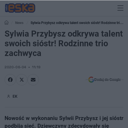
News
Sylwia Przybysz odkrywa talent swoich sióstr! Rodzinne trio
zachwyca
Sylwia Przybysz odkrywa talent
swoich sióstr! Rodzinne trio
zachwyca
2020-06-04
11:19
Dodaj do Google
EK
Nowość w wykonaniu Sylwii Przybysz i jej sióstr
podbija sieć. Dziewczyny zdecydowały się