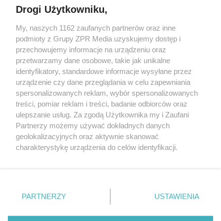
Drogi Użytkowniku,
My, naszych 1162 zaufanych partnerów oraz inne
Żaden utwór zamieszczony w serwisie nie może być powielany i
podmioty z Grupy ZPR Media uzyskujemy dostęp i
rozpowszechniany lub dalej rozpowszechniany w jakikolwiek sposób (w
tym także elektroniczny lub mechaniczny) na jakimkolwiek polu
przechowujemy informacje na urządzeniu oraz
eksploatacji w jakiejkolwiek formie, włącznie z umieszczaniem w
przetwarzamy dane osobowe, takie jak unikalne
Internecie bez pisemnej zgody właściciela praw. Jakiekolwiek użycie lub
identyfikatory, standardowe informacje wysyłane przez
wykorzystanie utworów w całości lub w części z naruszeniem prawa,
tzn. bez właściwej zgody, jest zabronione pod groźbą kary i może być
urządzenie czy dane przeglądania w celu zapewniania
ścigane prawnie.
spersonalizowanych reklam, wybór spersonalizowanych
treści, pomiar reklam i treści, badanie odbiorców oraz
ulepszanie usług. Za zgodą Użytkownika my i Zaufani
Partnerzy możemy używać dokładnych danych
geolokalizacyjnych oraz aktywnie skanować
charakterystykę urządzenia do celów identyfikacji.
Ponieważ cenimy Twoją prywatność, prosimy o zgodę na
O nas
korzystanie z tych technologii poprzez kliknięcie
Informacje prawne
„Akceptuję”. Zgoda jest dobrowolna i zawsze możesz ją
zmienić/wycofać klikając przycisk ustawień prywatności
PARTNERZY
USTAWIENIA
Nasze serwisy
znajdujący się w lewym dolnym rogu strony
. Niektóre
rodzaje przetwarzania danych nie wymagają zgody
© 2026 Grupa ZPR Media