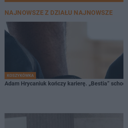
NAJNOWSZE Z DZIAŁU NAJNOWSZE
KOSZYKÓWKA
Adam Hrycaniuk kończy karierę. „Bestia” schodzi