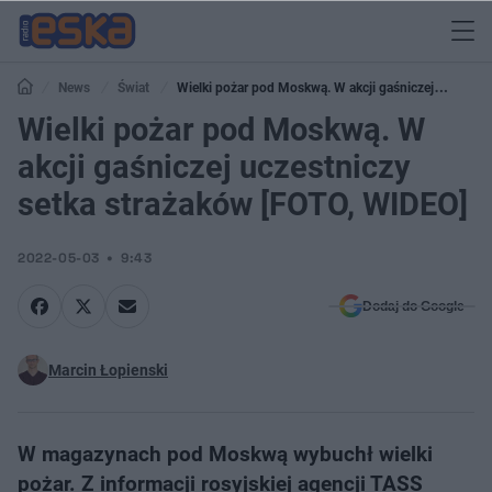
News
Świat
Wielki pożar pod Moskwą. W akcji gaśniczej
uczestniczy setka strażaków [FOTO, WIDEO]
Wielki pożar pod Moskwą. W
akcji gaśniczej uczestniczy
setka strażaków [FOTO, WIDEO]
2022-05-03
9:43
Dodaj do Google
Marcin Łopienski
W magazynach pod Moskwą wybuchł wielki
pożar. Z informacji rosyjskiej agencji TASS