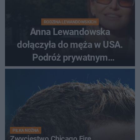
RODZINA LEWANDOWSKICH
Anna Lewandowska
dołączyła do męża w USA.
Podróż prywatnym
odrzutowcem to dopiero
początek!
PIŁKA NOŻNA
Zwycięstwo Chicago Fire.