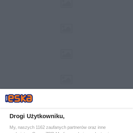
Drogi Użytkowniku,
My, naszych 1162 zaufanych partnerów oraz inne
Żaden utwór zamieszczony w serwisie nie może być powielany i