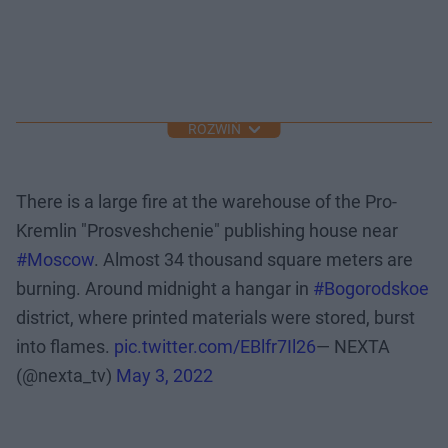
ROZWIŃ
There is a large fire at the warehouse of the Pro-
Kremlin "Prosveshchenie" publishing house near
#Moscow
. Almost 34 thousand square meters are
burning. Around midnight a hangar in
#Bogorodskoe
district, where printed materials were stored, burst
into flames.
pic.twitter.com/EBlfr7Il26
— NEXTA
(@nexta_tv)
May 3, 2022