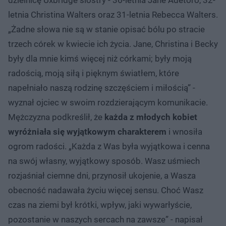
letnia Christina Walters oraz 31-letnia Rebecca Walters.
„Żadne słowa nie są w stanie opisać bólu po stracie
trzech córek w kwiecie ich życia. Jane, Christina i Becky
były dla mnie kimś więcej niż córkami; były moją
radością, moją siłą i pięknym światłem, które
napełniało naszą rodzinę szczęściem i miłością” -
wyznał ojciec w swoim rozdzierającym komunikacie.
Mężczyzna podkreślił, że
każda z młodych kobiet
wyróżniała się wyjątkowym charakterem
i wnosiła
ogrom radości. „Każda z Was była wyjątkowa i cenna
na swój własny, wyjątkowy sposób. Wasz uśmiech
rozjaśniał ciemne dni, przynosił ukojenie, a Wasza
obecność nadawała życiu więcej sensu. Choć Wasz
czas na ziemi był krótki, wpływ, jaki wywarłyście,
pozostanie w naszych sercach na zawsze” - napisał