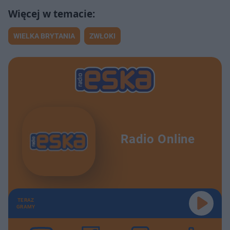
WIELKA BRYTANIA
ZWŁOKI
Radio Online
TERAZ
GRAMY