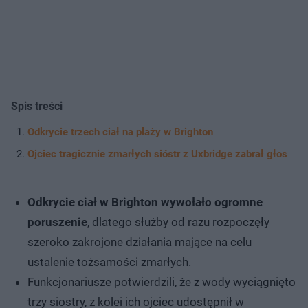
Spis treści
Odkrycie trzech ciał na plaży w Brighton
Ojciec tragicznie zmarłych sióstr z Uxbridge zabrał głos
Odkrycie ciał w Brighton wywołało ogromne
poruszenie
, dlatego służby od razu rozpoczęły
szeroko zakrojone działania mające na celu
ustalenie tożsamości zmarłych.
Funkcjonariusze potwierdzili, że z wody wyciągnięto
trzy siostry, z kolei ich ojciec udostępnił w