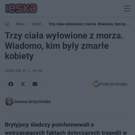
News
Świat
Trzy ciała wyłowione z morza. Wiadomo, kim były
zmarłe kobiety
Trzy ciała wyłowione z morza.
Wiadomo, kim były zmarłe
kobiety
2026-05-21
14:14
Dodaj do Google
Joanna Drzycimska
Brytyjscy śledczy poinformowali o
wstrząsających faktach dotyczących tragedii w