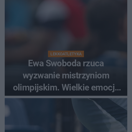
LEKKOATLETYKA
Ewa Swoboda rzuca
wyzwanie mistrzyniom
olimpijskim. Wielkie emocje
podczas Silesia Memoriału
Kamili Skolimowskiej