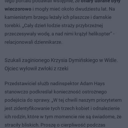
tego portalu podawali wstępnie, że
ofiary ubrane były
wieczorowo
i mogły mieć około dwudziestu lat. Na
kamienistym brzegu leżały ich płaszcze i damskie
torebki. „Cały dzień łodzie straży przybrzeżnej
przeczesywały wodę, a nad nimi krążył helikopter” -
relacjonowali dziennikarze.
Szukali zaginionego Krzysia Dymińskiego w Wiśle.
Ojciec wyłowił zwłoki z rzeki
Przedstawiciel służb nadinspektor Adam Hays
stanowczo podkreślał konieczność ostrożnego
podejścia do sprawy. „W tej chwili naszym priorytetem
jest zidentyfikowanie tych trzech kobiet i odnalezienie
ich rodzin, które w tym momencie nie są świadome, że
straciły bliskich. Proszę o cierpliwość podczas