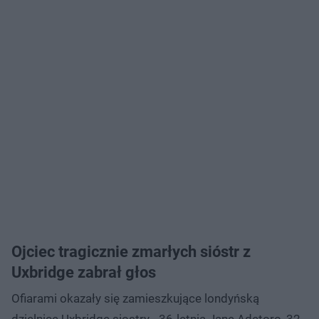
Ojciec tragicznie zmarłych sióstr z
Uxbridge zabrał głos
Ofiarami okazały się zamieszkujące londyńską
dzielnicę Uxbridge siostry - 36-letnia Jane Adetoro, 32-