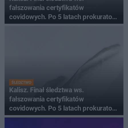
fałszowania certyfikatów
covidowych. Po 5 latach prokurator
zamyka sprawę
ŚLEDZTWO
Kalisz. Finał śledztwa ws.
fałszowania certyfikatów
covidowych. Po 5 latach prokurator
zamyka sprawę