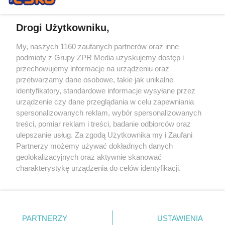
Drogi Użytkowniku,
My, naszych 1160 zaufanych partnerów oraz inne
Żaden utwór zamieszczony w serwisie nie może być powielany i
podmioty z Grupy ZPR Media uzyskujemy dostęp i
rozpowszechniany lub dalej rozpowszechniany w jakikolwiek sposób (w
tym także elektroniczny lub mechaniczny) na jakimkolwiek polu
przechowujemy informacje na urządzeniu oraz
eksploatacji w jakiejkolwiek formie, włącznie z umieszczaniem w
przetwarzamy dane osobowe, takie jak unikalne
Internecie bez pisemnej zgody właściciela praw. Jakiekolwiek użycie lub
identyfikatory, standardowe informacje wysyłane przez
wykorzystanie utworów w całości lub w części z naruszeniem prawa,
tzn. bez właściwej zgody, jest zabronione pod groźbą kary i może być
urządzenie czy dane przeglądania w celu zapewniania
ścigane prawnie.
spersonalizowanych reklam, wybór spersonalizowanych
treści, pomiar reklam i treści, badanie odbiorców oraz
ulepszanie usług. Za zgodą Użytkownika my i Zaufani
Partnerzy możemy używać dokładnych danych
geolokalizacyjnych oraz aktywnie skanować
charakterystykę urządzenia do celów identyfikacji.
Ponieważ cenimy Twoją prywatność, prosimy o zgodę na
O nas
korzystanie z tych technologii poprzez kliknięcie
Informacje prawne
„Akceptuję”. Zgoda jest dobrowolna i zawsze możesz ją
zmienić/wycofać klikając przycisk ustawień prywatności
PARTNERZY
USTAWIENIA
Nasze serwisy