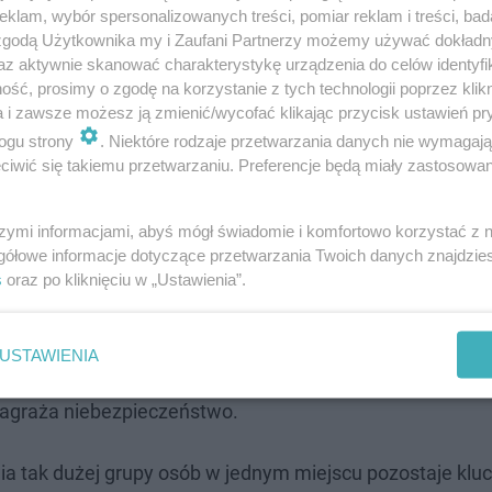
klam, wybór spersonalizowanych treści, pomiar reklam i treści, bad
 zgodą Użytkownika my i Zaufani Partnerzy możemy używać dokład
az aktywnie skanować charakterystykę urządzenia do celów identyfi
ść, prosimy o zgodę na korzystanie z tych technologii poprzez klikn
a i zawsze możesz ją zmienić/wycofać klikając przycisk ustawień pr
ogu strony
. Niektóre rodzaje przetwarzania danych nie wymagaj
aż pożarna, wyprowadzenie pasażerów z budynku było pr
iwić się takiemu przetwarzaniu. Preferencje będą miały zastosowanie
zapewnienie pełnego bezpieczeństwa wszystkim osobom
e służbom dokładnego zbadania sytuacji.
szymi informacjami, abyś mógł świadomie i komfortowo korzystać z
gółowe informacje dotyczące przetwarzania Twoich danych znajdzi
iami
s
oraz po kliknięciu w „Ustawienia”.
ię w trakcie akcji, był komunikat Policji Metropolitalnej.
USTAWIENIA
ących na terenie lotniska "zachorowało". Na szczęście 
 zagraża niebezpieczeństwo.
ia tak dużej grupy osób w jednym miejscu pozostaje klu