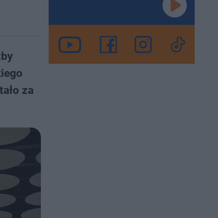
żby
kiego
tało za