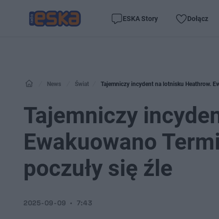
ESKA Story
Dołącz
News
Świat
Tajemniczy incydent na lotnisku Heathrow. Ew
Tajemniczy incyden
Ewakuowano Termina
poczuły się źle
2025-09-09
7:43