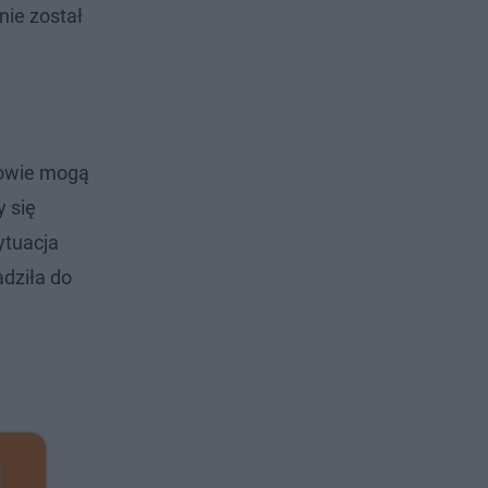
nie został
rowie mogą
y się
ytuacja
adziła do