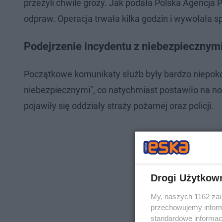
przeżyli chwile grozy. Jak podała Polska Agencja
odpraw. Operacja trwała kilka godzin i wywołała sp
Podejrzenie incydentu z niebezpiecznym
Początkowe komunikaty służb były bardzo niepok
niebezpiecznymi", co natychmiast postawiło na no
pojawiły się oddziały straży pożarnej oraz policji.
Drogi Użytkow
My, naszych 1162 zau
przechowujemy informa
standardowe informac