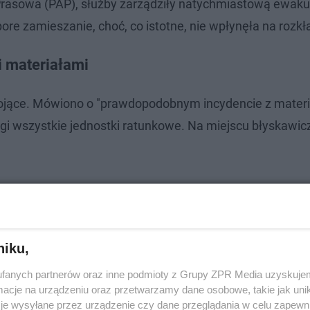
 Prasowa (PAP), służby zarządziły natychmiastową ewaku
ore zamieszanie, choć, co istotne, nie wpłynęła na rozkł
i materiałami
ojące. Mówiono o "prawdopodobnym incydencie z mater
gi wszystkie jednostki ratunkowe. Na miejscu błyskawic
niku,
fanych partnerów oraz inne podmioty z Grupy ZPR Media uzyskujem
cje na urządzeniu oraz przetwarzamy dane osobowe, takie jak unika
je wysyłane przez urządzenie czy dane przeglądania w celu zapewn