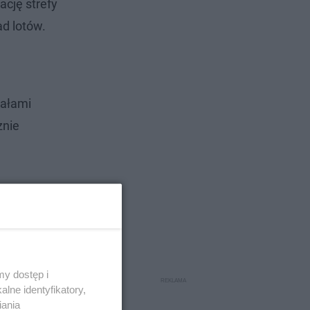
ację strefy
ad lotów.
iałami
znie
y dostęp i
lne identyfikatory,
iania