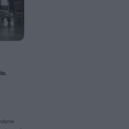
ło.
ndynie