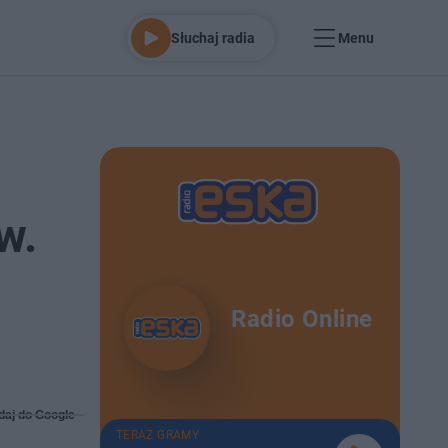
Słuchaj radia
Menu
w.
Radio Online
daj do Google
TERAZ GRAMY