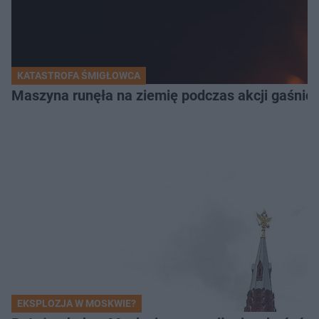
KATASTROFA ŚMIGŁOWCA
Maszyna runęła na ziemię podczas akcji gaśnicz
EKSPLOZJA W MOSKWIE?