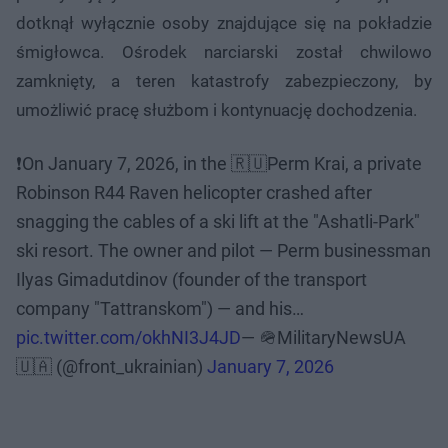
dotknął wyłącznie osoby znajdujące się na pokładzie
śmigłowca. Ośrodek narciarski został chwilowo
zamknięty, a teren katastrofy zabezpieczony, by
umożliwić pracę służbom i kontynuację dochodzenia.
❗️On January 7, 2026, in the 🇷🇺Perm Krai, a private
Robinson R44 Raven helicopter crashed after
snagging the cables of a ski lift at the "Ashatli-Park"
ski resort. The owner and pilot — Perm businessman
Ilyas Gimadutdinov (founder of the transport
company "Tattranskom") — and his…
pic.twitter.com/okhNI3J4JD
— 🪖MilitaryNewsUA
🇺🇦 (@front_ukrainian)
January 7, 2026