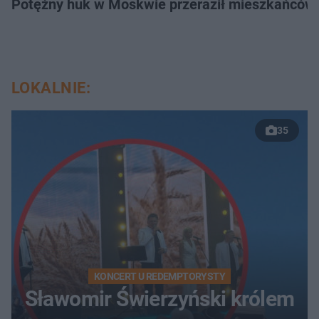
Potężny huk w Moskwie przeraził mieszkańców. 
LOKALNIE:
35
KONCERT U REDEMPTORYSTY
Sławomir Świerzyński królem