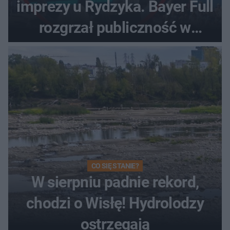
imprezy u Rydzyka. Bayer Full
rozgrzał publiczność w
Toruniu
CO SIĘ STANIE?
W sierpniu padnie rekord,
chodzi o Wisłę! Hydrolodzy
ostrzegają