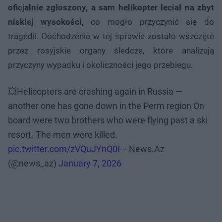
oficjalnie zgłoszony, a sam helikopter leciał na zbyt
niskiej wysokości,
co mogło przyczynić się do
tragedii. Dochodzenie w tej sprawie zostało wszczęte
przez rosyjskie organy śledcze, które analizują
przyczyny wypadku i okoliczności jego przebiegu.
💥Helicopters are crashing again in Russia —
another one has gone down in the Perm region On
board were two brothers who were flying past a ski
resort. The men were killed.
pic.twitter.com/zVQuJYnQ0I
— News.Az
(@news_az)
January 7, 2026