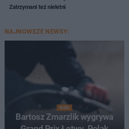
Zatrzymani też nieletni
NAJNOWSZE NEWSY:
ŻUŻEL
Bartosz Zmarzlik wygrywa
Grand Prix Łotwy. Polak