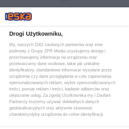
Drogi Użytkowniku,
My, naszych 1162 zaufanych partnerów oraz inne
Żaden utwór zamieszczony w serwisie nie może być powielany i
podmioty z Grupy ZPR Media uzyskujemy dostęp i
rozpowszechniany lub dalej rozpowszechniany w jakikolwiek sposób (w
tym także elektroniczny lub mechaniczny) na jakimkolwiek polu
przechowujemy informacje na urządzeniu oraz
eksploatacji w jakiejkolwiek formie, włącznie z umieszczaniem w
przetwarzamy dane osobowe, takie jak unikalne
Internecie bez pisemnej zgody właściciela praw. Jakiekolwiek użycie lub
identyfikatory, standardowe informacje wysyłane przez
wykorzystanie utworów w całości lub w części z naruszeniem prawa,
tzn. bez właściwej zgody, jest zabronione pod groźbą kary i może być
urządzenie czy dane przeglądania w celu zapewniania
ścigane prawnie.
spersonalizowanych reklam, wybór spersonalizowanych
treści, pomiar reklam i treści, badanie odbiorców oraz
ulepszanie usług. Za zgodą Użytkownika my i Zaufani
Partnerzy możemy używać dokładnych danych
geolokalizacyjnych oraz aktywnie skanować
charakterystykę urządzenia do celów identyfikacji.
Ponieważ cenimy Twoją prywatność, prosimy o zgodę na
O nas
korzystanie z tych technologii poprzez kliknięcie