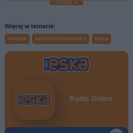
ROZWIŃ
WYPADEK
KATASTROFA ŚMIGŁOWCA
ROSJA
Radio Online