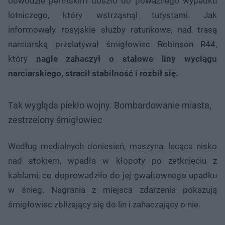
obwodzie permskim doszło do poważnego wypadku
lotniczego, który wstrząsnął turystami. Jak
informowały rosyjskie służby ratunkowe, nad trasą
narciarską przelatywał śmigłowiec Robinson R44,
który
nagle zahaczył o stalowe liny wyciągu
narciarskiego, stracił stabilność i rozbił się.
Tak wygląda piekło wojny. Bombardowanie miasta,
zestrzelony śmigłowiec
Według medialnych doniesień, maszyna, lecąca nisko
nad stokiem, wpadła w kłopoty po zetknięciu z
kablami, co doprowadziło do jej gwałtownego upadku
w śnieg. Nagrania z miejsca zdarzenia pokazują
śmigłowiec zbliżający się do lin i zahaczający o nie.