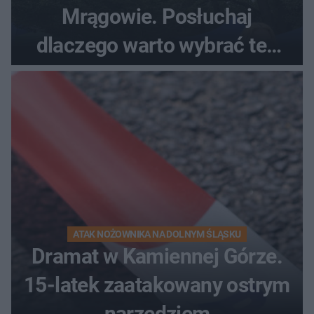
Mrągowie. Posłuchaj
dlaczego warto wybrać ten
kierunek na urlop!
ATAK NOŻOWNIKA NA DOLNYM ŚLĄSKU
Dramat w Kamiennej Górze.
15-latek zaatakowany ostrym
narzędziem