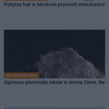
Potężny huk w Moskwie przeraził mieszkańców. 
ZBLIŻENIE DO ZIEMI
Ogromna planetoida mknie w stronę Ziemi. Nauk