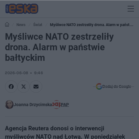
News
Świat
Myśliwce NATO zestrzeliły drona. Alarm w państwie
bałtyckim
Myśliwce NATO zestrzeliły
drona. Alarm w państwie
bałtyckim
2026-06-08
9:46
Dodaj do Google
Joanna Drzycimska
PAP
Agencja Reutera donosi o interwencji
myśliwców NATO nad Łotwą. W poniedziałek