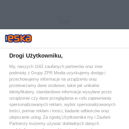
Drogi Użytkowniku,
My, naszych 1162 zaufanych partnerów oraz inne
Żaden utwór zamieszczony w serwisie nie może być powielany i
podmioty z Grupy ZPR Media uzyskujemy dostęp i
rozpowszechniany lub dalej rozpowszechniany w jakikolwiek sposób (w
przechowujemy informacje na urządzeniu oraz
tym także elektroniczny lub mechaniczny) na jakimkolwiek polu
eksploatacji w jakiejkolwiek formie, włącznie z umieszczaniem w
przetwarzamy dane osobowe, takie jak unikalne
Internecie bez pisemnej zgody właściciela praw. Jakiekolwiek użycie lub
identyfikatory, standardowe informacje wysyłane przez
wykorzystanie utworów w całości lub w części z naruszeniem prawa,
tzn. bez właściwej zgody, jest zabronione pod groźbą kary i może być
urządzenie czy dane przeglądania w celu zapewniania
ścigane prawnie.
spersonalizowanych reklam, wybór spersonalizowanych
treści, pomiar reklam i treści, badanie odbiorców oraz
ulepszanie usług. Za zgodą Użytkownika my i Zaufani
Partnerzy możemy używać dokładnych danych