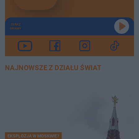
TERAZ
GRAMY
NAJNOWSZE Z DZIAŁU ŚWIAT
EKSPLOZJA W MOSKWIE?