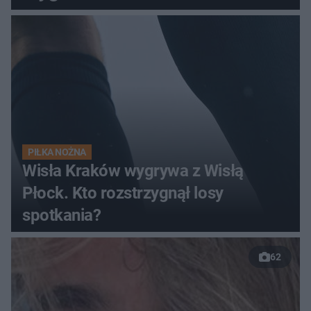
pełnym stadionie
PIŁKA NOŻNA
Wisła Kraków wygrywa z Wisłą
Płock. Kto rozstrzygnął losy
spotkania?
62