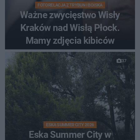
FOTORELACJA Z TRYBUN I BOISKA
Ważne zwycięstwo Wisły
Kraków nad Wisłą Płock.
Mamy zdjęcia kibiców
37
ESKA SUMMER CITY 2026
Eska Summer City w