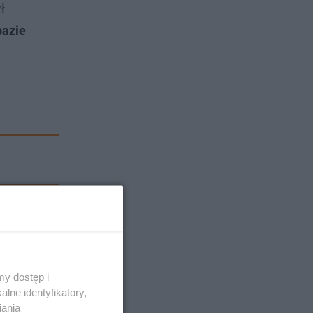
ł
bazie
y dostęp i
lne identyfikatory,
iania