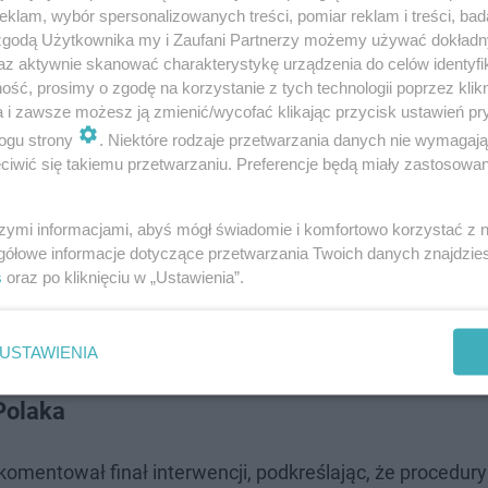
klam, wybór spersonalizowanych treści, pomiar reklam i treści, bad
 zgodą Użytkownika my i Zaufani Partnerzy możemy używać dokład
az aktywnie skanować charakterystykę urządzenia do celów identyfi
ść, prosimy o zgodę na korzystanie z tych technologii poprzez klikn
a i zawsze możesz ją zmienić/wycofać klikając przycisk ustawień pr
ogu strony
. Niektóre rodzaje przetwarzania danych nie wymagaj
iwić się takiemu przetwarzaniu. Preferencje będą miały zastosowanie
szymi informacjami, abyś mógł świadomie i komfortowo korzystać z
tał wcześniej skazany za przestępstwa przeciwko zdrowiu 
gółowe informacje dotyczące przetwarzania Twoich danych znajdzi
s
oraz po kliknięciu w „Ustawienia”.
mu karę finansową w wysokości 4157,12 euro. Ponieważ
4
i, musiał liczyć się z odsiadką
. Zgodnie z wyrokiem, bra
USTAWIENIA
Polaka
omentował finał interwencji, podkreślając, że procedury