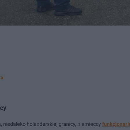
ka
icy
, niedaleko holenderskiej granicy, niemieccy
funkcjonari