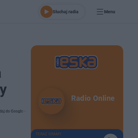
Słuchaj radia
Menu
a
cy
Radio Online
daj do Google
TERAZ GRAMY