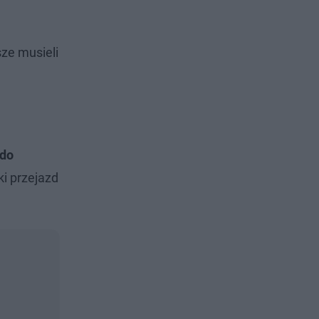
sze musieli
 do
ki przejazd