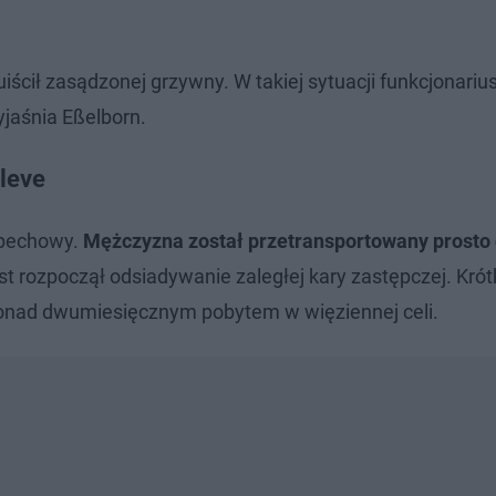
cił zasądzonej grzywny. W takiej sytuacji funkcjonariu
jaśnia Eßelborn.
leve
 pechowy.
Mężczyzna został przetransportowany prosto
st rozpoczął odsiadywanie zaległej kary zastępczej. Krót
 ponad dwumiesięcznym pobytem w więziennej celi.