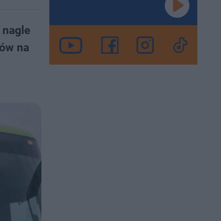
 nagle
tów na