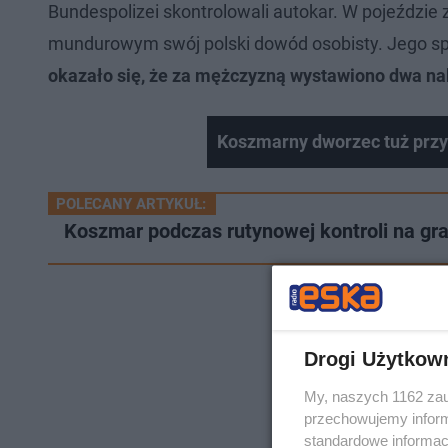
Bundespolizei skontrolowali autokar. W pojeździe z
mundurowym swój polski dowód osobisty. Jego spo
okazało się, że za mężczyzną wystawiono dwa n
Koszmarny dworzec tuż przy 
POLECANY ARTYKUŁ:
Koszmar podczas rutynowej kontroli na gran
Drogi Użytkow
My, naszych 1162 zau
przechowujemy informa
standardowe informac