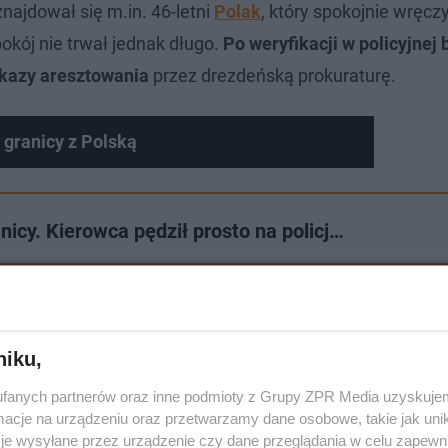
najdował się m.in. 46-letni
Polak
, który spokojnie wręczy
kój nie trwał jednak długo.
Po weryfikacji w policyjnej 
akazy aresztowania
przez drezdeńską prokuraturę.
granicy z Polską
icy. Kierowca pędził prosto na policj…
niku,
fanych partnerów oraz inne podmioty z Grupy ZPR Media uzyskujem
cje na urządzeniu oraz przetwarzamy dane osobowe, takie jak unika
je wysyłane przez urządzenie czy dane przeglądania w celu zapewn