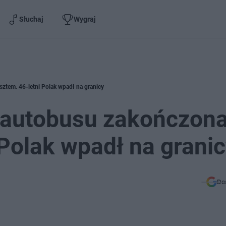
Słuchaj
Wygraj
ztem. 46-letni Polak wpadł na granicy
 autobusu zakończon
 Polak wpadł na grani
Do