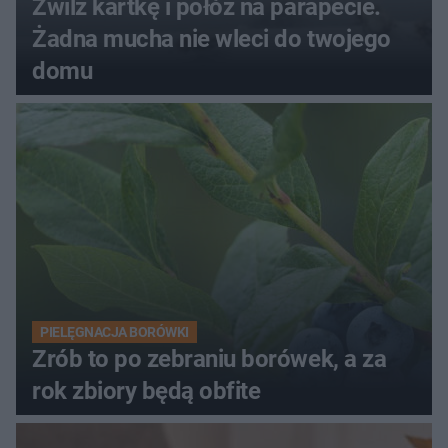
Zwilż kartkę i połóż na parapecie.
Żadna mucha nie wleci do twojego
domu
PIELĘGNACJA BORÓWKI
Zrób to po zebraniu borówek, a za
rok zbiory będą obfite