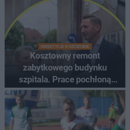
INWESTYCJE W SZCZECINIE
Kosztowny remont
zabytkowego budynku
szpitala. Prace pochłoną
dziesiątki milionów