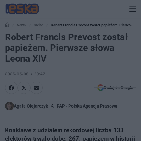
News
Świat
Robert Francis Prevost został papieżem. Pierwsze
słowa Leona XIV
Robert Francis Prevost został
papieżem. Pierwsze słowa
Leona XIV
2025-05-08
19:47
Dodaj do Google
Agata Olejarczyk
PAP - Polska Agencja Prasowa
Konklawe z udziałem rekordowej liczby 133
elektorów trwało dobę. 267. papieżem w historii