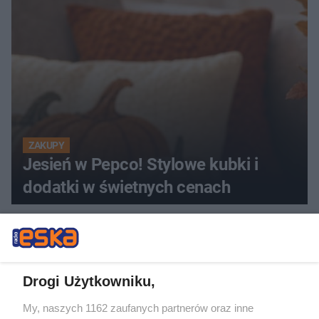
ZAKUPY
Jesień w Pepco! Stylowe kubki i
dodatki w świetnych cenach
ZOBACZ WIĘCEJ
Drogi Użytkowniku,
My, naszych 1162 zaufanych partnerów oraz inne