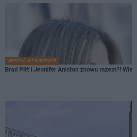
WIERZYĆ, NIE WIERZYĆ?!
Brad Pitt i Jennifer Aniston znowu razem?! Wiel