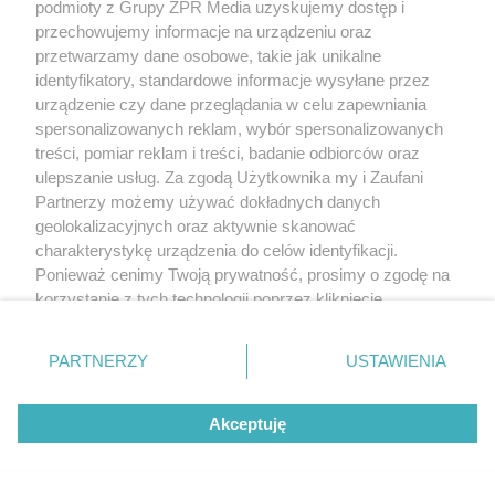
podmioty z Grupy ZPR Media uzyskujemy dostęp i
przechowujemy informacje na urządzeniu oraz
przetwarzamy dane osobowe, takie jak unikalne
identyfikatory, standardowe informacje wysyłane przez
urządzenie czy dane przeglądania w celu zapewniania
spersonalizowanych reklam, wybór spersonalizowanych
treści, pomiar reklam i treści, badanie odbiorców oraz
ulepszanie usług. Za zgodą Użytkownika my i Zaufani
Partnerzy możemy używać dokładnych danych
geolokalizacyjnych oraz aktywnie skanować
charakterystykę urządzenia do celów identyfikacji.
Ponieważ cenimy Twoją prywatność, prosimy o zgodę na
korzystanie z tych technologii poprzez kliknięcie
„Akceptuję”. Zgoda jest dobrowolna i zawsze możesz ją
zmienić/wycofać klikając przycisk ustawień prywatności
PARTNERZY
USTAWIENIA
znajdujący się w lewym dolnym rogu strony
. Niektóre
rodzaje przetwarzania danych nie wymagają zgody
Akceptuję
użytkownika, ale masz prawo sprzeciwić się takiemu
przetwarzaniu. Preferencje będą miały zastosowanie tylko
na tej witrynie.