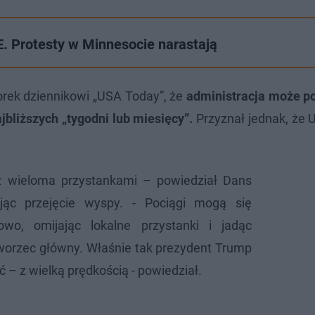
E. Protesty w Minnesocie narastają
orek dziennikowi „USA Today”, że
administracja może po
jbliższych „tygodni lub miesięcy”.
Przyznał jednak, że
 z wieloma przystankami – powiedział Dans
ując przejęcie wyspy. - Pociągi mogą się
owo, omijając lokalne przystanki i jadąc
worzec główny. Właśnie tak prezydent Trump
ć – z wielką prędkością - powiedział.