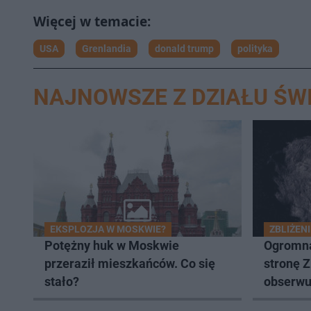
USA
Grenlandia
donald trump
polityka
NAJNOWSZE Z DZIAŁU ŚW
EKSPLOZJA W MOSKWIE?
ZBLIŻENI
Potężny huk w Moskwie
Ogromna
przeraził mieszkańców. Co się
stronę 
stało?
obserwuj