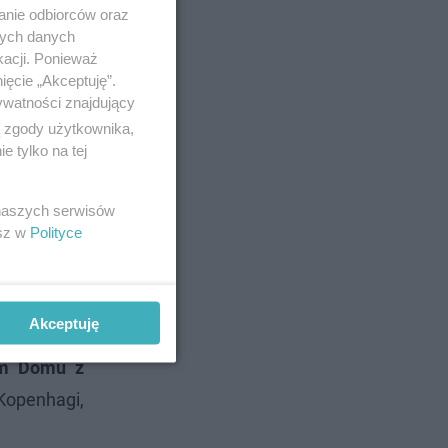
anie odbiorców oraz
nych danych
kacji. Ponieważ
ięcie „Akceptuję”.
ywatności znajdujący
ą zgody użytkownika,
 tylko na tej
dczycy wolą
 naszych serwisów
esz w
Polityce
. Dodał, że
Akceptuję
ym Domu z
Kopenhagi,