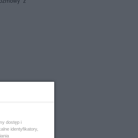
 rozmowy z
y dostęp i
lne identyfikatory,
iania