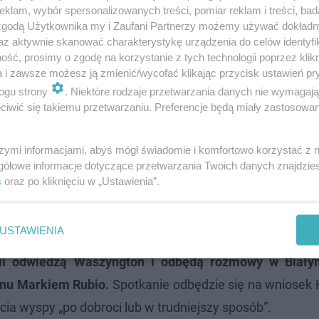
klam, wybór spersonalizowanych treści, pomiar reklam i treści, bad
 zgodą Użytkownika my i Zaufani Partnerzy możemy używać dokład
az aktywnie skanować charakterystykę urządzenia do celów identyfi
ść, prosimy o zgodę na korzystanie z tych technologii poprzez klikn
a i zawsze możesz ją zmienić/wycofać klikając przycisk ustawień pr
ogu strony
. Niektóre rodzaje przetwarzania danych nie wymagaj
iwić się takiemu przetwarzaniu. Preferencje będą miały zastosowanie
otkaniu z szefową duńskiego rządu
określił, że Grenlan
szymi informacjami, abyś mógł świadomie i komfortowo korzystać z
gółowe informacje dotyczące przetwarzania Twoich danych znajdzi
s
oraz po kliknięciu w „Ustawienia”.
olimy być częścią Królestwa Danii
– podkreślił Nielsen
ropejskiej”.
USTAWIENIA
ndii odwiedzą Waszyngton i odbędą rozmowy w Biał
anu Markiem Rubio.
Spotkanie odbędzie się na wniosek 
cia wyspy „po dobroci lub w trudniejszy sposób”.