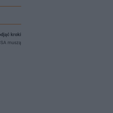
djąć kroki
 USA muszą