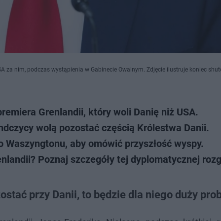
 za nim, podczas wystąpienia w Gabinecie Owalnym. Zdjęcie ilustruje koniec shu
emiera Grenlandii, który woli Danię niż USA.
ndczycy wolą pozostać częścią Królestwa Danii.
 do Waszyngtonu, aby omówić przyszłość wyspy.
enlandii? Poznaj szczegóły tej dyplomatycznej rozg
ostać przy Danii, to będzie dla niego duży pro