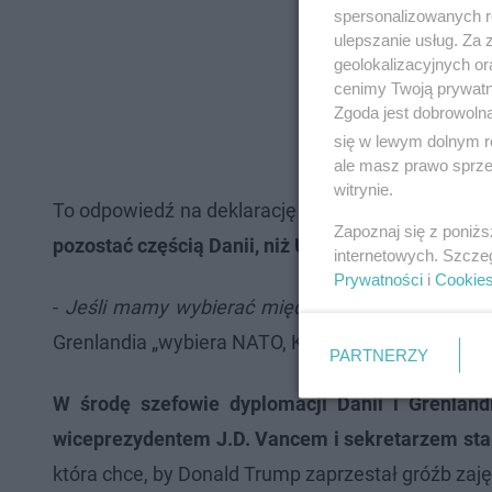
spersonalizowanych re
ulepszanie usług. Za
geolokalizacyjnych or
cenimy Twoją prywatno
Zgoda jest dobrowoln
się w lewym dolnym r
ale masz prawo sprzec
witrynie.
To odpowiedź na deklarację Nielsena, który po sp
Zapoznaj się z poniż
pozostać częścią Danii, niż USA.
internetowych. Szcze
Prywatności
i
Cookie
-
Jeśli mamy wybierać między USA a Danię, to w
Grenlandia „wybiera NATO, Królestwo Danii i Unii Eu
PARTNERZY
W środę szefowie dyplomacji Danii i Grenla
wiceprezydentem J.D. Vancem i sekretarzem st
która chce, by Donald Trump zaprzestał gróźb zaję