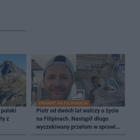
DRAMAT NA FILIPINACH
 polski
Piotr od dwóch lat walczy o życie
ły z
na Filipinach. Nastąpił długo
wyczekiwany przełom w sprawie
jego powrotu