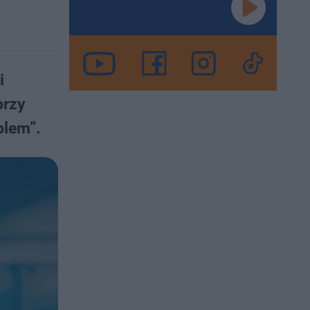
i
przy
blem”.