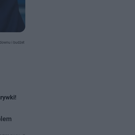
tdownu i budżet
rywki!
blem