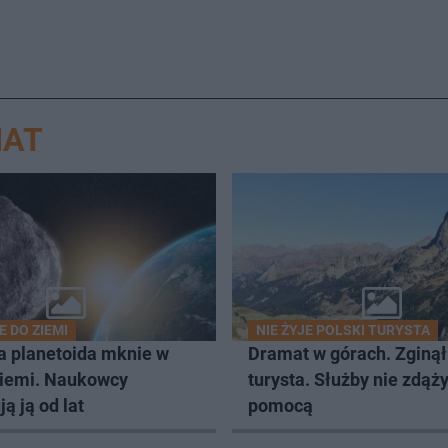
IAT
E DO ZIEMI
NIE ŻYJE POLSKI TURYSTA
 planetoida mknie w
Dramat w górach. Zginął
Ziemi. Naukowcy
turysta. Służby nie zdąży
ą ją od lat
pomocą