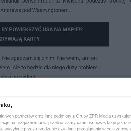
nlandii Jensa-Frederika Nielsena podczas krótkiej
zej Andrews pod Waszyngtonem.
 BY POWIĘKSZYĆ USA NA MAPIE!?
DKRYWAJĄ KARTY
. Nie zgadzam się z nim. Nie wiem, kim on
 wiem. Ale to będzie dla niego duży problem -
ński prezydent.
niku,
fanych partnerów oraz inne podmioty z Grupy ZPR Media uzyskujem
cje na urządzeniu oraz przetwarzamy dane osobowe, takie jak unika
je wysyłane przez urządzenie czy dane przeglądania w celu zapewn