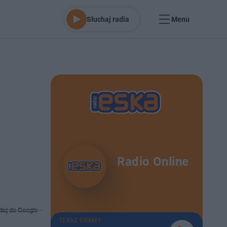
Słuchaj radia
Menu
Radio Online
daj do Google
TERAZ GRAMY