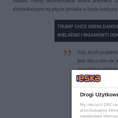
Donald Trump skomentował słowa premiera Gre
dziennikarzami na płycie lotniska w bazie lotnic
TRUMP CHCE GRENLDANDII
WIELIŃSKI I RIGAMONTI O
Cóż, to ich problem
jest. Nic o nim nie
powiedział ameryka
Drogi Użytkow
My, naszych 1162 zau
przechowujemy informa
standardowe informac