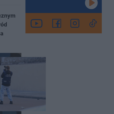
icznym
ród
wa