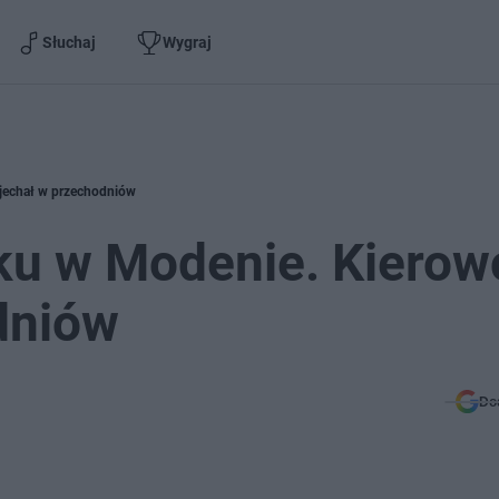
Słuchaj
Wygraj
wjechał w przechodniów
aku w Modenie. Kierow
dniów
Do