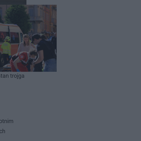
mochodu
opiero w
tan trojga
botnim
ych