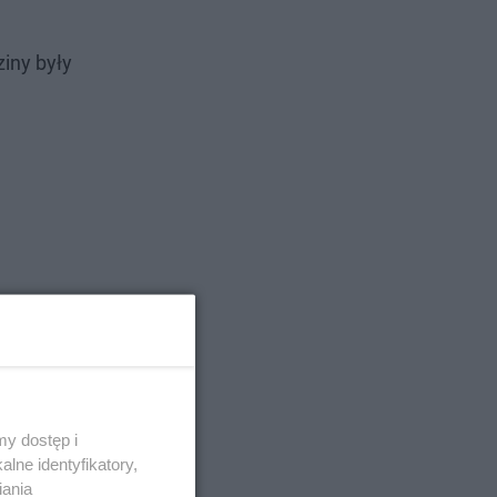
iny były
y dostęp i
lne identyfikatory,
iania