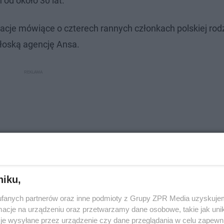
od około 30 lat.
cje mówiące o czterech rannych członkach polskiej rodz
łoską agencję Ansa.
niku,
fanych partnerów oraz inne podmioty z Grupy ZPR Media uzyskujem
cje na urządzeniu oraz przetwarzamy dane osobowe, takie jak unika
je wysyłane przez urządzenie czy dane przeglądania w celu zapewn