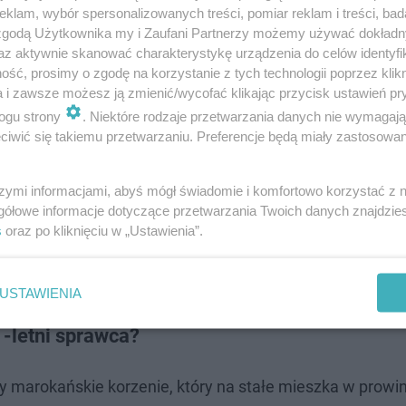
ło czworo mieszkańców Castelfranco Emilia, jednak tylk
klam, wybór spersonalizowanych treści, pomiar reklam i treści, bad
 zgodą Użytkownika my i Zaufani Partnerzy możemy używać dokład
az aktywnie skanować charakterystykę urządzenia do celów identyfi
ść, prosimy o zgodę na korzystanie z tych technologii poprzez klikn
a i zawsze możesz ją zmienić/wycofać klikając przycisk ustawień pr
d finałem Eurowizji 2026! Doszło do z…
ogu strony
. Niektóre rodzaje przetwarzania danych nie wymagaj
iwić się takiemu przetwarzaniu. Preferencje będą miały zastosowanie
sterstwo Spraw Zagranicznych. Rzecznik resortu Maciej
szymi informacjami, abyś mógł świadomie i komfortowo korzystać z
d rannych są dwie osoby spoza Włoch — obywatelka Pols
gółowe informacje dotyczące przetwarzania Twoich danych znajdzi
s
oraz po kliknięciu w „Ustawienia”.
żbami i szpitalem, do którego trafiła ranna Polka.
USTAWIENIA
1-letni sprawca?
 marokańskie korzenie, który na stałe mieszka w prowin