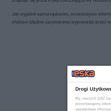
znajduje się jedna Polka mieszkająca we Włoszech 
Jak wyjaśnił samorządowiec, wcześniejsze informa
efektem błędnie zacytowanej wypowiedzi przez w
Drogi Użytkow
My, naszych 1162 zau
przechowujemy informa
standardowe informac