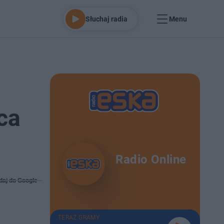
Słuchaj radia
Menu
ca
Radio Online
daj do Google
TERAZ GRAMY