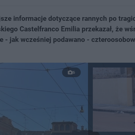
sze informacje dotyczące rannych po trag
kiego Castelfranco Emilia przekazał, że wś
ie - jak wcześniej podawano - czteroosobo
6