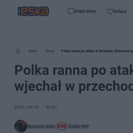
ESKA Story
Dołącz
News
Świat
Polka ranna po ataku w Modenie. Kierowca 
Polka ranna po at
wjechał w przecho
2026-05-17
16:07
Wojciech Kulig
Źródło PAP