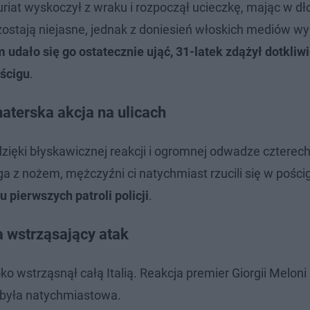
uriat wyskoczył z wraku i rozpoczął ucieczkę, mając w dł
stają niejasne, jednak z doniesień włoskich mediów wy
 udało się go ostatecznie ująć, 31-latek zdążył dotkliwi
ścigu
.
aterska akcja na ulicach
ięki błyskawicznej reakcji i ogromnej odwadze czterec
 z nożem, mężczyźni ci natychmiast rzucili się w pości
pierwszych patroli policji
.
a wstrząsający atak
ko wstrząsnął całą Italią. Reakcja premier Giorgii Meloni
 była natychmiastowa.