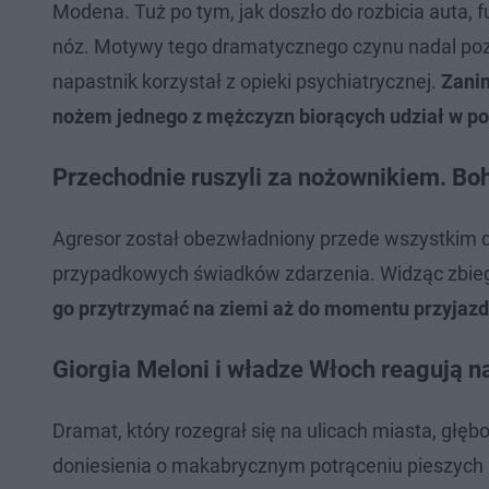
Modena. Tuż po tym, jak doszło do rozbicia auta, f
nóz. Motywy tego dramatycznego czynu nadal pozo
napastnik korzystał z opieki psychiatrycznej.
Zanim
nożem jednego z mężczyzn biorących udział w po
Przechodnie ruszyli za nożownikiem. Boh
Agresor został obezwładniony przede wszystkim dz
przypadkowych świadków zdarzenia. Widząc zbiega
go przytrzymać na ziemi aż do momentu przyjazdu 
Giorgia Meloni i władze Włoch reagują n
Dramat, który rozegrał się na ulicach miasta, głębo
doniesienia o makabrycznym potrąceniu pieszych