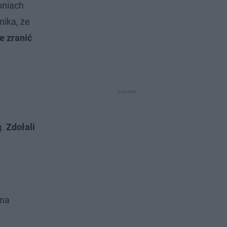
oniach
nika, że
e zranić
h
g.
Zdołali
 na