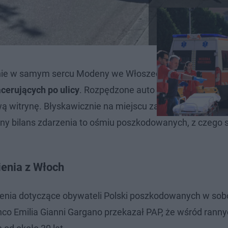
dnie w samym sercu Modeny we Włoszech.
Kierowca sa
cerujących po ulicy
. Rozpędzone auto zatrzymało się d
 witrynę. Błyskawicznie na miejscu zaroiło się od służb
zny bilans zdarzenia to ośmiu poszkodowanych, z czego s
enia z Włoch
ienia dotyczące obywateli Polski poszkodowanych w so
nco Emilia Gianni Gargano przekazał PAP, że wśród rann