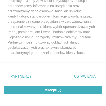
podmioty z Grupy ZPR Media uzyskujemy dostęp i
przechowujemy informacje na urządzeniu oraz
przetwarzamy dane osobowe, takie jak unikalne
identyfikatory, standardowe informacje wysyłane przez
urządzenie czy dane przeglądania w celu zapewniania
spersonalizowanych reklam, wybór spersonalizowanych
treści, pomiar reklam i treści, badanie odbiorców oraz
ulepszanie usług. Za zgodą Użytkownika my i Zaufani
Żaden utwór zamieszczony w serwisie nie może być powielany i
Partnerzy możemy używać dokładnych danych
rozpowszechniany lub dalej rozpowszechniany w jakikolwiek sposób (w
tym także elektroniczny lub mechaniczny) na jakimkolwiek polu
geolokalizacyjnych oraz aktywnie skanować
eksploatacji w jakiejkolwiek formie, włącznie z umieszczaniem w
charakterystykę urządzenia do celów identyfikacji.
Internecie bez pisemnej zgody właściciela praw. Jakiekolwiek użycie lub
wykorzystanie utworów w całości lub w części z naruszeniem prawa,
Ponieważ cenimy Twoją prywatność, prosimy o zgodę na
tzn. bez właściwej zgody, jest zabronione pod groźbą kary i może być
korzystanie z tych technologii poprzez kliknięcie
ścigane prawnie.
„Akceptuję”. Zgoda jest dobrowolna i zawsze możesz ją
zmienić/wycofać klikając przycisk ustawień prywatności
PARTNERZY
USTAWIENIA
znajdujący się w lewym dolnym rogu strony
. Niektóre
rodzaje przetwarzania danych nie wymagają zgody
Akceptuję
użytkownika, ale masz prawo sprzeciwić się takiemu
przetwarzaniu. Preferencje będą miały zastosowanie tylko
O nas
na tej witrynie.