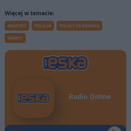
KRADZIEŻ
POLICJA
POLACY ZA GRANICĄ
NIEMCY
Radio Online