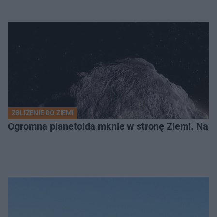
ZBLIŻENIE DO ZIEMI
Ogromna planetoida mknie w stronę Ziemi. Nauk