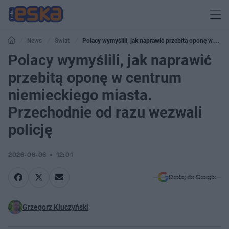
News
Świat
Polacy wymyślili, jak naprawić przebitą oponę w
centrum niemieckiego miasta. Przechodnie od razu wezwali policję
Polacy wymyślili, jak naprawić
przebitą oponę w centrum
niemieckiego miasta.
Przechodnie od razu wezwali
policję
2026-06-06
12:01
Dodaj do Google
Grzegorz Kluczyński