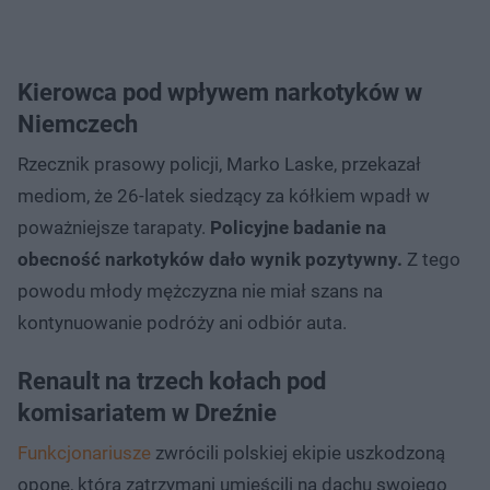
Kierowca pod wpływem narkotyków w
Niemczech
Rzecznik prasowy policji, Marko Laske, przekazał
mediom, że 26-latek siedzący za kółkiem wpadł w
poważniejsze tarapaty.
Policyjne badanie na
obecność narkotyków dało wynik pozytywny.
Z tego
powodu młody mężczyzna nie miał szans na
kontynuowanie podróży ani odbiór auta.
Renault na trzech kołach pod
komisariatem w Dreźnie
Funkcjonariusze
zwrócili polskiej ekipie uszkodzoną
oponę, którą zatrzymani umieścili na dachu swojego