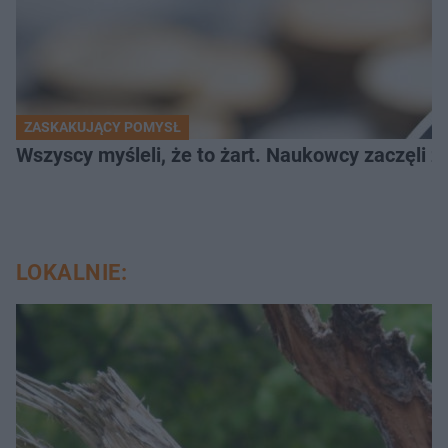
ZASKAKUJĄCY POMYSŁ
Wszyscy myśleli, że to żart. Naukowcy zaczęli z
LOKALNIE: