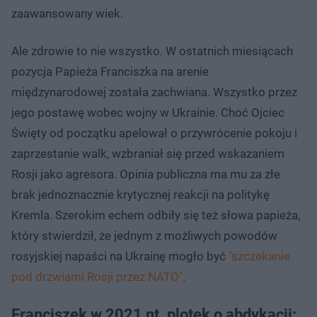
zaawansowany wiek.
Ale zdrowie to nie wszystko. W ostatnich miesiącach
pozycja Papieża Franciszka na arenie
międzynarodowej została zachwiana. Wszystko przez
jego postawę wobec wojny w Ukrainie. Choć Ojciec
Święty od początku apelował o przywrócenie pokoju i
zaprzestanie walk, wzbraniał się przed wskazaniem
Rosji jako agresora. Opinia publiczna ma mu za złe
brak jednoznacznie krytycznej reakcji na politykę
Kremla. Szerokim echem odbiły się też słowa papieża,
który stwierdził, że jednym z możliwych powodów
rosyjskiej napaści na Ukrainę mogło być
"szczekanie
pod drzwiami Rosji przez NATO"
.
Franciszek w 2021 nt. plotek o abdykacji: