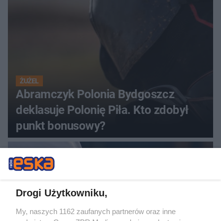
ŻUŻEL
Abramczyk Polonia Bydgoszcz
deklasuje Polonię Piła. Kto zdobył
punkt bonusowy?
Drogi Użytkowniku,
My, naszych 1162 zaufanych partnerów oraz inne