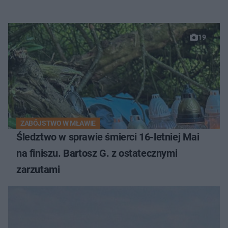
19
ZABÓJSTWO W MŁAWIE
Śledztwo w sprawie śmierci 16-letniej Mai
na finiszu. Bartosz G. z ostatecznymi
zarzutami