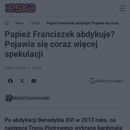
News
Świat
Papież Franciszek abdykuje? Pojawia się coraz
więcej spekulacji
Papież Franciszek abdykuje?
Pojawia się coraz więcej
spekulacji
2022-06-07
11:02
Dodaj do Google
Michał Ciemniewski
Po abdykacji Benedykta XVI w 2013 roku, na
następcę Tronu Piotrowego wybrano kardynała