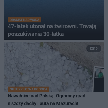
DRAMAT NAD WODĄ
47-latek utonął na żwirowni. Trwają
poszukiwania 30-latka
10
NIEBEZPIECZNA POGODA
Nawałnice nad Polską. Ogromny grad
niszczy dachy i auta na Mazurach!