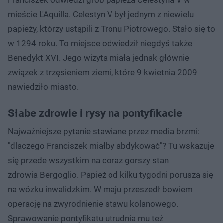
mieście L'Aquilla. Celestyn V był jednym z niewielu
papieży, którzy ustąpili z Tronu Piotrowego. Stało się to
w 1294 roku. To miejsce odwiedził niegdyś także
Benedykt XVI. Jego wizyta miała jednak głównie
związek z trzęsieniem ziemi, które 9 kwietnia 2009
nawiedziło miasto.
Słabe zdrowie i rysy na pontyfikacie
Najważniejsze pytanie stawiane przez media brzmi:
"dlaczego Franciszek miałby abdykować"? Tu wskazuje
się przede wszystkim na coraz gorszy stan
zdrowia Bergoglio. Papież od kilku tygodni porusza się
na wózku inwalidzkim. W maju przeszedł bowiem
operację na zwyrodnienie stawu kolanowego.
Sprawowanie pontyfikatu utrudnia mu też