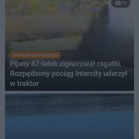
13
WYPADEK NA POMORZU
Pijany 67-latek zignorował rogatki.
Rozpędzony pociąg Intercity uderzył
w traktor