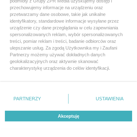
podmioty z Grupy ZPR Media uzyskujemy dostęp i
przechowujemy informacje na urządzeniu oraz
przetwarzamy dane osobowe, takie jak unikalne
TENIS ZIEMNY
identyfikatory, standardowe informacje wysyłane przez
Challenger ATP Kozerki. Ostatni
urządzenie czy dane przeglądania w celu zapewniania
spersonalizowanych reklam, wybór spersonalizowanych
Polak odpada z turnieju
treści, pomiar reklam i treści, badanie odbiorców oraz
ulepszanie usług. Za zgodą Użytkownika my i Zaufani
ZOBACZ WIĘCEJ
Partnerzy możemy używać dokładnych danych
geolokalizacyjnych oraz aktywnie skanować
charakterystykę urządzenia do celów identyfikacji.
Ponieważ cenimy Twoją prywatność, prosimy o zgodę na
korzystanie z tych technologii poprzez kliknięcie
„Akceptuję”. Zgoda jest dobrowolna i zawsze możesz ją
zmienić/wycofać klikając przycisk ustawień prywatności
PARTNERZY
USTAWIENIA
znajdujący się w lewym dolnym rogu strony
. Niektóre
rodzaje przetwarzania danych nie wymagają zgody
Akceptuję
użytkownika, ale masz prawo sprzeciwić się takiemu
przetwarzaniu. Preferencje będą miały zastosowanie tylko
na tej witrynie.